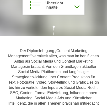
Übersicht
m
Inhalte
a
t
i
o
n
e
n
Der Diplomlehrgang „Content Marketing
z
Management“ vermittelt alles, was man im beruflichen
u
Alltag als Social Media und Content Marketing
C
Manager:in braucht. Von den Grundlagen aktueller
o
Social Media Plattformen und langfristiger
o
Strategieentwicklung über Content Produktion für
k
Text, Fotografie, Video, Storytelling und Grafik Design
i
bis hin zu vertiefenden Inputs zu Social Media Recht,
e
SEO, Content Format Entwicklung, Influencer:innen
s
Marketing, Social Media Ads und Künstlicher
e
Intelligenz, die in allen Themen praxisnah mitgedacht