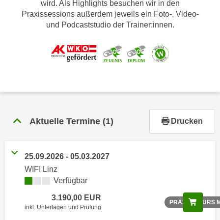
wird. Als Highlights besuchen wir in den
r
Praxissessions außerdem jeweils ein Foto-, Video-
h
und Podcaststudio der Trainer:innen.
a
l
t
e
n
S
i
e
Aktuelle Termine
(1)
Drucken
i
n
d
25.09.2026 - 05.03.2027
i
e
WIFI Linz
s
Verfügbar
e
3.190,00 EUR
Scree
PRÄSENZKURS MI
m
inkl. Unterlagen und Prüfung
C