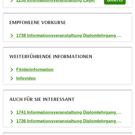
GRATIS
h
l
e
EMPFOHLENE VORKURSE
n
1738 Informationsveranstaltung Diplomlehrgang Content Marketing Management
,
b
z
WEITERFÜHRENDE INFORMATIONEN
w
.
Förderinformation
"
Infovideo
A
l
l
AUCH FÜR SIE INTERESSANT
e
a
1741 Informationsveranstaltung Diplomlehrgang Social Media Management
b
1736 Informationsveranstaltung Diplomlehrgang Online Marketing
l
e