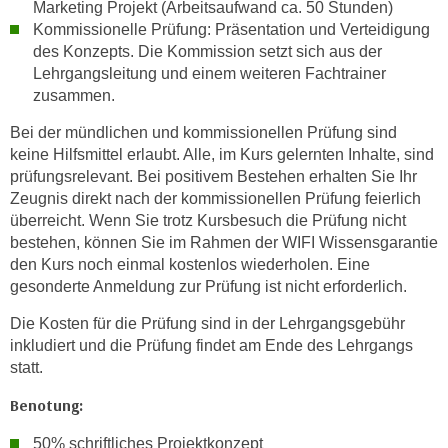
Marketing Projekt (Arbeitsaufwand ca. 50 Stunden)
i
Kommissionelle Prüfung: Präsentation und Verteidigung
e
des Konzepts. Die Kommission setzt sich aus der
r
Lehrgangsleitung und einem weiteren Fachtrainer
e
zusammen.
n
Bei der mündlichen und kommissionellen Prüfung sind
o
keine Hilfsmittel erlaubt. Alle, im Kurs gelernten Inhalte, sind
d
prüfungsrelevant. Bei positivem Bestehen erhalten Sie Ihr
e
Zeugnis direkt nach der kommissionellen Prüfung feierlich
r
überreicht. Wenn Sie trotz Kursbesuch die Prüfung nicht
k
bestehen, können Sie im Rahmen der WIFI Wissensgarantie
l
den Kurs noch einmal kostenlos wiederholen. Eine
i
gesonderte Anmeldung zur Prüfung ist nicht erforderlich.
c
Die Kosten für die Prüfung sind in der Lehrgangsgebühr
k
inkludiert und die Prüfung findet am Ende des Lehrgangs
e
statt.
n
S
Benotung:
i
50% schriftliches Projektkonzept
e