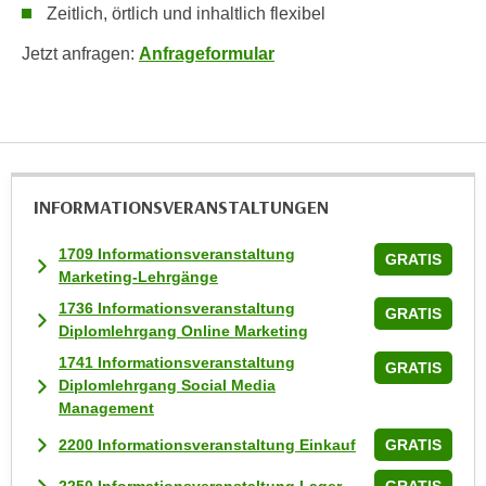
Zeitlich, örtlich und inhaltlich flexibel
u
l
Jetzt anfragen:
Anfrageformular
a
s
s
e
n
,
INFORMATIONS­VERANSTALTUNGEN
d
i
1709 Informationsveranstaltung
GRATIS
e
Marketing-Lehrgänge
S
1736 Informationsveranstaltung
GRATIS
i
Diplomlehrgang Online Marketing
e
1741 Informationsveranstaltung
GRATIS
a
Diplomlehrgang Social Media
u
Management
s
2200 Informationsveranstaltung Einkauf
GRATIS
w
ä
2250 Informationsveranstaltung Lager