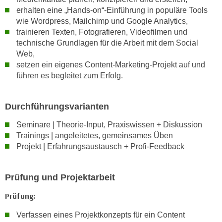
n
erhalten eine „Hands-on“-Einführung in populäre Tools
v
wie Wordpress, Mailchimp und Google Analytics,
o
trainieren Texten, Fotografieren, Videofilmen und
n
technische Grundlagen für die Arbeit mit dem Social
C
Web,
o
setzen ein eigenes Content-Marketing-Projekt auf und
o
führen es begleitet zum Erfolg.
k
i
Durchführungsvarianten
e
s
Seminare | Theorie-Input, Praxiswissen + Diskussion
z
Trainings | angeleitetes, gemeinsames Üben
u
Projekt | Erfahrungsaustausch + Profi-Feedback
a
k
Prüfung und Projektarbeit
z
e
Prüfung:
p
Verfassen eines Projektkonzepts für ein Content
t