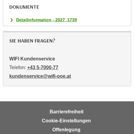
h
DOKUMENTE
n
e
Detailinformation - 2027_1739
n
"
,
SIE HABEN FRAGEN?
u
m
WIFI Kundenservice
d
i
Telefon:
+43 5-7000-77
e
kundenservice@wifi-ooe.at
C
o
o
k
i
Barrierefreiheit
e
Cookie-Einstellungen
s
Offenlegung
a