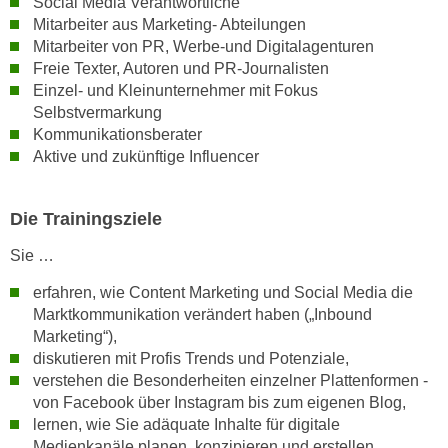
Social Media Verantwortliche
t
Mitarbeiter aus Marketing- Abteilungen
Mitarbeiter von PR, Werbe-und Digitalagenturen
i
Freie Texter, Autoren und PR-Journalisten
e
Einzel- und Kleinunternehmer mit Fokus
r
Selbstvermarkung
e
Kommunikationsberater
n
Aktive und zukünftige Influencer
"
,
u
Die Trainingsziele
m
Sie …
a
l
erfahren, wie Content Marketing und Social Media die
l
Marktkommunikation verändert haben („Inbound
e
Marketing“),
diskutieren mit Profis Trends und Potenziale,
A
verstehen die Besonderheiten einzelner Plattenformen -
r
von Facebook über Instagram bis zum eigenen Blog,
t
lernen, wie Sie adäquate Inhalte für digitale
e
Medienkanäle planen, konzipieren und erstellen,