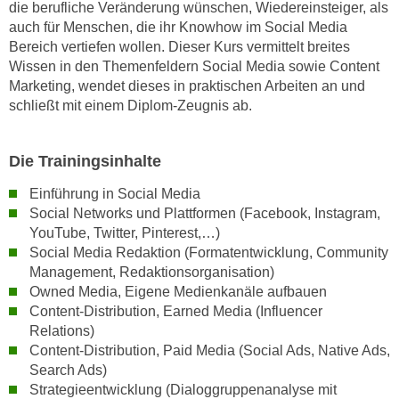
w
die berufliche Veränderung wünschen, Wiedereinsteiger, als
auch für Menschen, die ihr Knowhow im Social Media
i
Bereich vertiefen wollen. Dieser Kurs vermittelt breites
e
Wissen in den Themenfeldern Social Media sowie Content
i
Marketing, wendet dieses in praktischen Arbeiten an und
m
schließt mit einem Diplom-Zeugnis ab.
I
m
p
Die Trainingsinhalte
r
Einführung in Social Media
e
Social Networks und Plattformen (Facebook, Instagram,
s
YouTube, Twitter, Pinterest,…)
s
Social Media Redaktion (Formatentwicklung, Community
u
Management, Redaktionsorganisation)
m
Owned Media, Eigene Medienkanäle aufbauen
.
Content-Distribution, Earned Media (Influencer
K
Relations)
l
Content-Distribution, Paid Media (Social Ads, Native Ads,
i
Search Ads)
Strategieentwicklung (Dialoggruppenanalyse mit
c