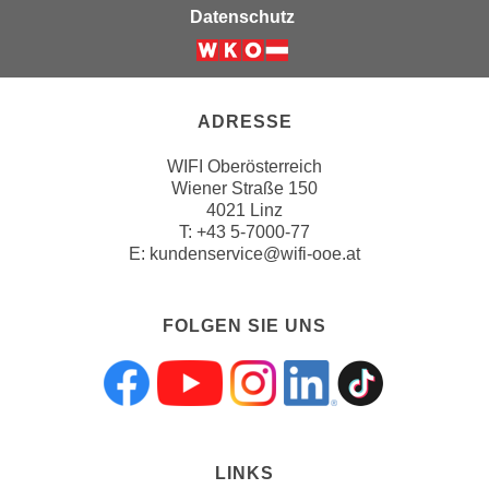
b
Datenschutz
z
u
l
e
ADRESSE
h
WIFI Oberösterreich
n
Wiener Straße 150
e
4021 Linz
n
T:
+43 5-7000-77
.
E:
kundenservice@wifi-ooe.at
FOLGEN SIE UNS
Folgen sie uns a
Folgen sie uns
Folgen sie 
Folgen s
Folgen
LINKS