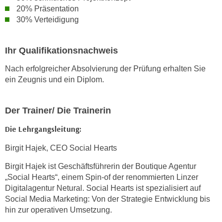
20% Präsentation
a
30% Verteidigung
u
f
"
Ihr Qualifikationsnachweis
E
Nach erfolgreicher Absolvierung der Prüfung erhalten Sie
i
ein Zeugnis und ein Diplom.
n
s
t
Der Trainer/ Die Trainerin
e
Die Lehrgangsleitung:
l
l
Birgit Hajek, CEO Social Hearts
u
n
Birgit Hajek ist Geschäftsführerin der Boutique Agentur
„Social Hearts“, einem Spin-of der renommierten Linzer
g
Digitalagentur Netural. Social Hearts ist spezialisiert auf
e
Social Media Marketing: Von der Strategie Entwicklung bis
n
hin zur operativen Umsetzung.
"