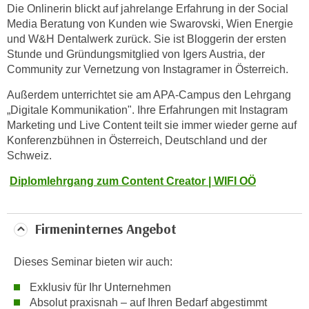
u
Die Onlinerin blickt auf jahrelange Erfahrung in der Social
m
Media Beratung von Kunden wie Swarovski, Wien Energie
n
und W&H Dentalwerk zurück. Sie ist Bloggerin der ersten
Stunde und Gründungsmitglied von Igers Austria, der
u
Community zur Vernetzung von Instagramer in Österreich.
r
j
Außerdem unterrichtet sie am APA-Campus den Lehrgang
e
„Digitale Kommunikation". Ihre Erfahrungen mit Instagram
n
Marketing und Live Content teilt sie immer wieder gerne auf
e
Konferenzbühnen in Österreich, Deutschland und der
C
Schweiz.
o
Diplomlehrgang zum Content Creator | WIFI OÖ
o
k
i
Firmeninternes Angebot
e
s
Dieses Seminar bieten wir auch:
z
u
Exklusiv für Ihr Unternehmen
Absolut praxisnah – auf Ihren Bedarf abgestimmt
z