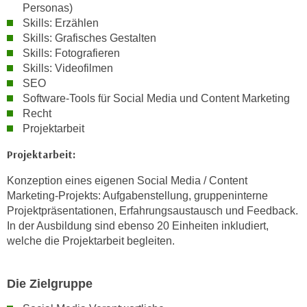
Personas)
k
Skills: Erzählen
e
Skills: Grafisches Gestalten
n
Skills: Fotografieren
S
Skills: Videofilmen
i
SEO
e
Software-Tools für Social Media und Content Marketing
a
Recht
u
Projektarbeit
f
Projektarbeit:
"
A
Konzeption eines eigenen Social Media / Content
l
Marketing-Projekts: Aufgabenstellung, gruppeninterne
l
Projektpräsentationen, Erfahrungsaustausch und Feedback.
e
In der Ausbildung sind ebenso 20 Einheiten inkludiert,
a
welche die Projektarbeit begleiten.
k
z
Die Zielgruppe
e
p