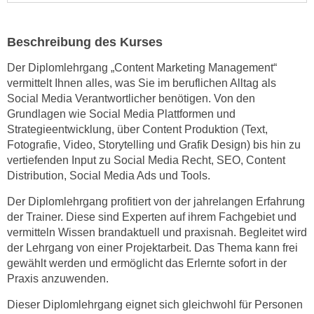
n
s
Beschreibung des Kurses
c
h
Der Diplomlehrgang „Content Marketing Management“
vermittelt Ihnen alles, was Sie im beruflichen Alltag als
u
Social Media Verantwortlicher benötigen. Von den
t
Grundlagen wie Social Media Plattformen und
z
Strategieentwicklung, über Content Produktion (Text,
e
Fotografie, Video, Storytelling und Grafik Design) bis hin zu
r
vertiefenden Input zu Social Media Recht, SEO, Content
k
Distribution, Social Media Ads und Tools.
l
ä
Der Diplomlehrgang profitiert von der jahrelangen Erfahrung
der Trainer. Diese sind Experten auf ihrem Fachgebiet und
r
vermitteln Wissen brandaktuell und praxisnah. Begleitet wird
u
der Lehrgang von einer Projektarbeit. Das Thema kann frei
n
gewählt werden und ermöglicht das Erlernte sofort in der
g
Praxis anzuwenden.
s
o
Dieser Diplomlehrgang eignet sich gleichwohl für Personen