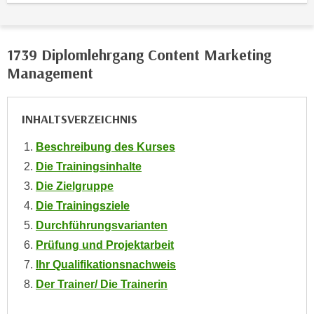
o
o
k
1739 Diplomlehrgang Content Marketing
i
Management
e
b
a
INHALTSVERZEICHNIS
n
n
Beschreibung des Kurses
e
Die Trainingsinhalte
r
Die Zielgruppe
,
Die Trainingsziele
d
Durchführungsvarianten
e
Prüfung und Projektarbeit
r
D
Ihr Qualifikationsnachweis
a
Der Trainer/ Die Trainerin
t
e