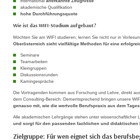
international
anerkannte Zeugnisse
e
akademische Qualifikation
n
hohe Durchführungsquote
s
Wie ist das WIFI-Studium aufgebaut?
c
h
Möchten Sie am WIFI studieren, lernen Sie nicht nur in Vorlesu
u
Oberösterreich sieht vielfältige Methoden für eine erfolgre
t
Seminare
z
Teamarbeiten
e
Kleingruppen
r
Diskussionsrunden
k
Kamingespräche
l
Die Vortragenden kommen aus Forschung und Lehre, direkt aus
ä
dem Consulting-Bereich. Dementsprechend bringen unsere WIFI-
r
genauso mit, wie die wertvolle Berufspraxis aus dem Tages
u
Alle akademischen Lehrgänge stehen unter wissenschaftlicher L
n
und sorgt für den passenden fachlichen und didaktische
g
s
Zielgruppe: Für wen eignet sich das berufsb