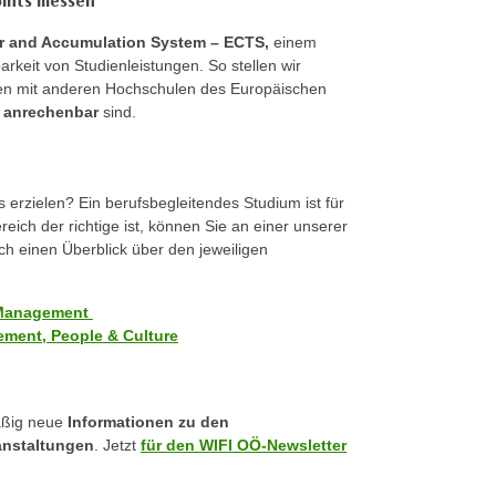
oints messen
er and Accumulation System – ECTS,
einem
keit von Studienleistungen. So stellen wir
gen mit anderen Hochschulen des Europäischen
 anrechenbar
sind.
erzielen? Ein berufsbegleitendes Studium ist für
eich der richtige ist, können Sie an einer unserer
h einen Überblick über den jeweiligen
s Management
ment, People & Culture
äßig neue
Informationen zu den
anstaltungen
. Jetzt
für den WIFI OÖ-Newsletter