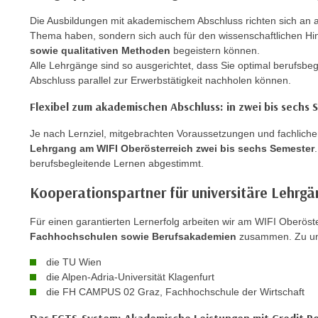
o
w
Die Ausbildungen mit akademischem Abschluss richten sich an al
Thema haben, sondern sich auch für den wissenschaftlichen H
i
sowie qualitativen Methoden
begeistern können.
e
Alle Lehrgänge sind so ausgerichtet, dass Sie optimal berufsbeg
i
Abschluss parallel zur Erwerbstätigkeit nachholen können.
m
I
Flexibel zum akademischen Abschluss: in zwei bis sechs
m
Je nach Lernziel, mitgebrachten Voraussetzungen und fachlicher
p
Lehrgang am WIFI Oberösterreich zwei bis sechs Semester
r
berufsbegleitende Lernen abgestimmt.
e
s
Kooperationspartner für universitäre Lehrgä
s
Für einen garantierten Lernerfolg arbeiten wir am WIFI Oberöst
u
Fachhochschulen sowie Berufsakademien
zusammen. Zu uns
m
.
die TU Wien
K
die Alpen-Adria-Universität Klagenfurt
l
die FH CAMPUS 02 Graz, Fachhochschule der Wirtschaft
i