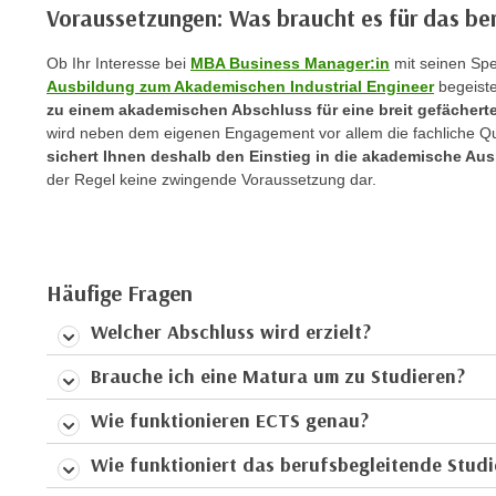
Voraussetzungen: Was braucht es für das be
p
t
Ob Ihr Interesse bei
MBA Business Manager:in
mit seinen Spez
i
Ausbildung zum Akademischen Industrial Engineer
begeist
e
zu einem akademischen Abschluss für eine breit gefächerte
r
wird neben dem eigenen Engagement vor allem die fachliche Qua
e
sichert Ihnen deshalb den Einstieg in die akademische Aus
der Regel keine zwingende Voraussetzung dar.
n
"
,
u
m
Häufige Fragen
a
Welcher Abschluss wird erzielt?
l
l
Brauche ich eine Matura um zu Studieren?
e
Wie funktionieren ECTS genau?
A
r
Wie funktioniert das berufsbegleitende Studi
t