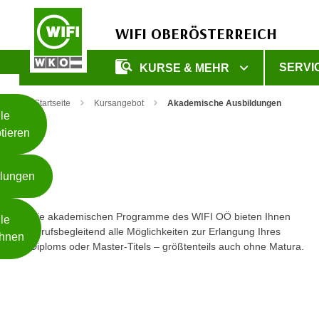
WIFI OBERÖSTERREICH
Unsere
SERVI
KURSE & MEHR
Webseite
Zum Inhalt springen
Zur Fußzeile springen
nutzt
Startseite
Kursangebot
Akademische Ausbildungen
Cookies
le
tieren
W
e
llungen
i
t
Weiterlesen
e
Die akademischen Programme des WIFI OÖ bieten Ihnen
le
r
berufsbegleitend alle Möglichkeiten zur Erlangung Ihres
hnen
Diploms oder Master-Titels – größtenteils auch ohne Matura.
e
I
- nur für sichtbaren Text
n
f
o