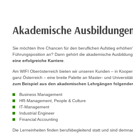
e
r
h
a
Akademische Ausbildunge
l
t
e
Sie möchten Ihre Chancen für den beruflichen Aufstieg erhöhen? 
n
Führungsposition an? Dann gehört die akademische Ausbildung
S
eine erfolgreiche Karriere
.
i
Am WIFI Oberösterreich bieten wir unseren Kunden – in Kooper
e
ganz Österreich – eine breite Palette an Master- und Universit
i
zum Beispiel aus den akademischen Lehrgängen folgender
n
d
Business Management
i
HR-Management, People & Culture
IT-Management
e
Industrial Engineer
s
Financial Accounting
e
m
Die Lerneinheiten finden berufsbegleitend statt und sind demnac