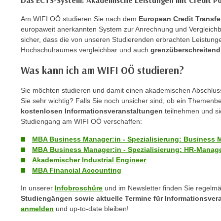
Das ECTS-System: Akademische Leistungen mit Credit P
c
k
Am WIFI OÖ studieren Sie nach dem
European Credit Transf
e
europaweit anerkannten System zur Anrechnung und Vergleichbar
sicher, dass die von unseren Studierenden erbrachten Leistun
n
Hochschulraumes vergleichbar und auch
grenzüberschreitend
S
i
Was kann ich am WIFI OÖ studieren?
e
a
Sie möchten studieren und damit einen akademischen Abschluss 
u
Sie sehr wichtig? Falls Sie noch unsicher sind, ob ein Themenber
kostenlosen Informationsveranstaltungen
teilnehmen und sic
f
Studiengang am WIFI OÖ verschaffen:
"
A
MBA Business Manager:in - Spezialisierung: Busines
l
MBA
Business Manager:in - Spezialisierung:
HR-Manage
l
Akademischer Industrial Engineer
MBA Financial Accounting
e
a
In unserer
Infobroschüre
und im Newsletter finden Sie regelm
k
Studiengängen sowie aktuelle Termine für Informationsver
z
anmelden
und up-to-date bleiben!
e