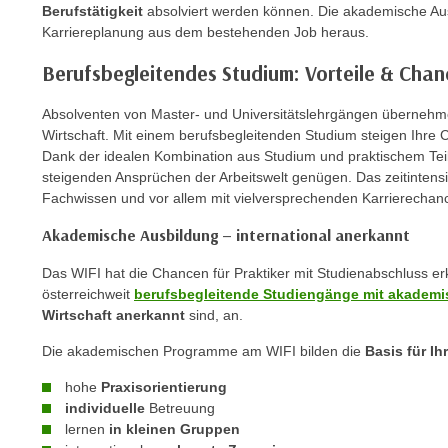
C
Berufstätigkeit
absolviert werden können. Die akademische Ausbi
Karriereplanung aus dem bestehenden Job heraus.
o
o
Berufsbegleitendes Studium: Vorteile & Cha
k
i
Absolventen von Master- und Universitätslehrgängen übernehme
e
Wirtschaft. Mit einem berufsbegleitenden Studium steigen Ihre 
b
Dank der idealen Kombination aus Studium und praktischem Tei
steigenden Ansprüchen der Arbeitswelt genügen. Das zeitintensi
a
Fachwissen und vor allem mit vielversprechenden Karrierechan
n
n
Akademische Ausbildung – international anerkannt
e
Das WIFI hat die Chancen für Praktiker mit Studienabschluss erk
r
österreichweit
berufsbegleitende Studiengänge mit akadem
,
Wirtschaft anerkannt
sind, an.
d
e
Die akademischen Programme am WIFI bilden die
Basis für Ih
r
hohe
Praxisorientierung
D
individuelle
Betreuung
a
lernen
in kleinen Gruppen
t