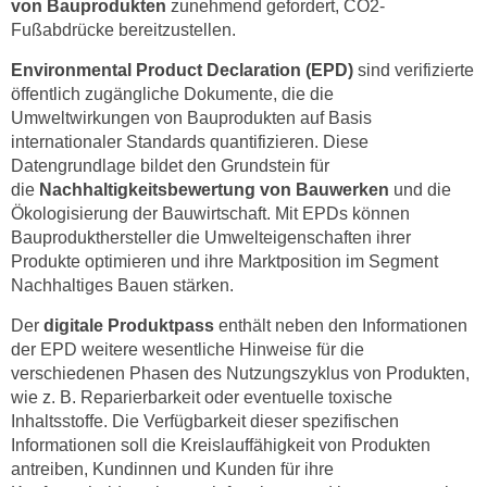
von Bauprodukten
zunehmend gefordert, CO2-
w
Fußabdrücke bereitzustellen.
i
e
Environmental Product Declaration (EPD)
sind verifizierte
i
öffentlich zugängliche Dokumente, die die
m
Umweltwirkungen von Bauprodukten auf Basis
I
internationaler Standards quantifizieren. Diese
m
Datengrundlage bildet den Grundstein für
die
Nachhaltigkeitsbewertung von Bauwerken
und die
p
Ökologisierung der Bauwirtschaft. Mit EPDs können
r
Bauprodukthersteller die Umwelteigenschaften ihrer
e
Produkte optimieren und ihre Marktposition im Segment
s
Nachhaltiges Bauen stärken.
s
u
Der
digitale Produktpass
enthält neben den Informationen
m
der EPD weitere wesentliche Hinweise für die
.
verschiedenen Phasen des Nutzungszyklus von Produkten,
wie z. B. Reparierbarkeit oder eventuelle toxische
K
Inhaltsstoffe. Die Verfügbarkeit dieser spezifischen
l
Informationen soll die Kreislauffähigkeit von Produkten
i
antreiben, Kundinnen und Kunden für ihre
c