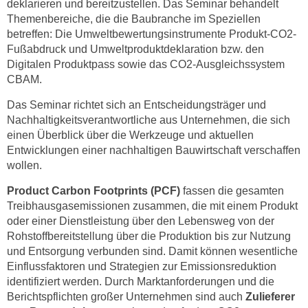
deklarieren und bereitzustellen. Das Seminar behandelt
n
Themenbereiche, die die Baubranche im Speziellen
s
betreffen: Die Umweltbewertungsinstrumente Produkt-CO2-
c
Fußabdruck und Umweltproduktdeklaration bzw. den
Digitalen Produktpass sowie das CO2-Ausgleichssystem
h
CBAM.
u
t
Das Seminar richtet sich an Entscheidungsträger und
z
Nachhaltigkeitsverantwortliche aus Unternehmen, die sich
e
einen Überblick über die Werkzeuge und aktuellen
r
Entwicklungen einer nachhaltigen Bauwirtschaft verschaffen
k
wollen.
l
Product Carbon Footprints (PCF)
fassen die gesamten
ä
Treibhausgasemissionen zusammen, die mit einem Produkt
r
oder einer Dienstleistung über den Lebensweg von der
u
Rohstoffbereitstellung über die Produktion bis zur Nutzung
n
und Entsorgung verbunden sind. Damit können wesentliche
g
Einflussfaktoren und Strategien zur Emissionsreduktion
s
identifiziert werden. Durch Marktanforderungen und die
o
Berichtspflichten großer Unternehmen sind auch
Zulieferer