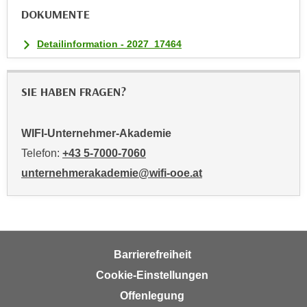
i
DOKUMENTE
e
r
Detailinformation - 2027_17464
e
n
SIE HABEN FRAGEN?
o
d
e
WIFI-Unternehmer-Akademie
r
Telefon:
+43 5-7000-7060
k
unternehmerakademie@wifi-ooe.at
l
i
c
k
e
Barrierefreiheit
n
S
Cookie-Einstellungen
i
Offenlegung
e