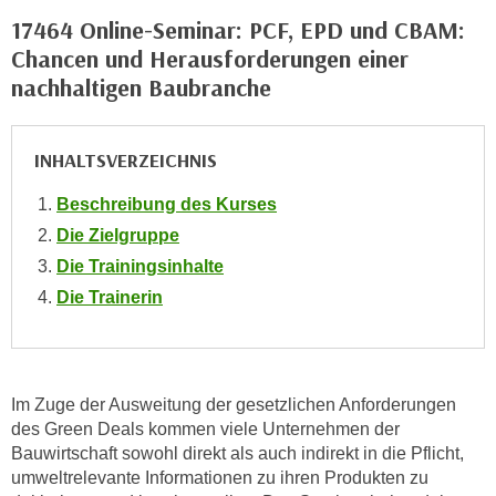
o
17464 Online-Seminar: PCF, EPD und CBAM:
o
Chancen und Herausforderungen einer
k
nachhaltigen Baubranche
i
e
b
INHALTSVERZEICHNIS
a
n
Beschreibung des Kurses
n
Die Zielgruppe
e
Die Trainingsinhalte
r
Die Trainerin
,
d
e
r
Im Zuge der Ausweitung der gesetzlichen Anforderungen
D
des Green Deals kommen viele Unternehmen der
a
Bauwirtschaft sowohl direkt als auch indirekt in die Pflicht,
t
umweltrelevante Informationen zu ihren Produkten zu
e