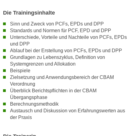
t
Die Trainingsinhalte
i
e
Sinn und Zweck von PCFs, EPDs und DPP
r
Standards und Normen für PCF, EPD und DPP
e
Unterschiede, Vorteile und Nachteile von PCFs, EPDs
n
und DPP
Ablauf bei der Erstellung von PCFs, EPDs und DPP
"
Grundlagen zu Lebenszyklus, Definition von
,
Systemgrenzen und Allokation
u
Beispiele
m
Zielsetzung und Anwendungsbereich der CBAM
a
Verordnung
l
Überblick Berichtspflichten in der CBAM
l
Übergangsphase
e
Berechnungsmethodik
A
Austausch und Diskussion von Erfahrungswerten aus
r
der Praxis
t
e