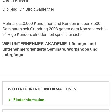
Die Trainerin
n
v
Dipl.-Ing. Dr. Birgit Gahleitner
o
n
Mehr als 110.000 Kundinnen und Kunden in über 7.500
C
Seminaren seit Gründung 2003 geben dem Konzept recht –
o
94%ige Kundenzufriedenheit spricht für sich.
o
k
WIFI-UNTERNEHMER-AKADEMIE: Lösungs- und
unternehmerorientierte Seminare, Workshops und
i
Lehrgänge
e
s
z
u
a
k
WEITERFÜHRENDE INFORMATIONEN
z
e
Förderinformation
p
t