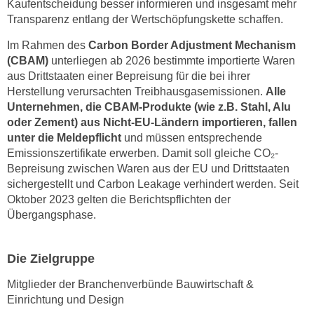
Kaufentscheidung besser informieren und insgesamt mehr
k
Transparenz entlang der Wertschöpfungskette schaffen.
e
n
Im Rahmen des
Carbon Border Adjustment Mechanism
(CBAM)
unterliegen ab 2026 bestimmte importierte Waren
S
aus Drittstaaten einer Bepreisung für die bei ihrer
i
Herstellung verursachten Treibhausgasemissionen.
Alle
e
Unternehmen, die CBAM-Produkte (wie z.B. Stahl, Alu
a
oder Zement) aus Nicht-EU-Ländern importieren, fallen
u
unter die Meldepflicht
und müssen entsprechende
f
Emissionszertifikate erwerben. Damit soll gleiche CO₂-
"
Bepreisung zwischen Waren aus der EU und Drittstaaten
A
sichergestellt und Carbon Leakage verhindert werden. Seit
l
Oktober 2023 gelten die Berichtspflichten der
l
Übergangsphase.
e
a
Die Zielgruppe
k
z
Mitglieder der Branchenverbünde Bauwirtschaft &
e
Einrichtung und Design
p