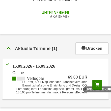
r
h
a
l
t
e
n
S
Aktuelle Termine
(1)
Drucken
i
e
i
16.09.2026 - 16.09.2026
n
Online
d
69,00 EUR
Verfügbar
i
EUR 69,00 für Mitglieder der Branchenverbünde
Scree
e
Bauwirtschaft sowie Einrichtung und Design OÖ.
Förderung Ihrer Landesinnung bzw. -gremiums: EUR
LIVE ONLINE KU
s
130,00 pro Teilnehmer (für max. 2 Personen/Betrieb).
e
m
C