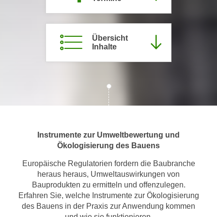
m
a
t
Übersicht
i
Inhalte
o
n
e
n
z
u
C
Instrumente zur Umweltbewertung und
o
Ökologisierung des Bauens
o
k
Europäische Regulatorien fordern die Baubranche
i
heraus heraus, Umweltauswirkungen von
Bauprodukten zu ermitteln und offenzulegen.
e
Erfahren Sie, welche Instrumente zur Ökologisierung
s
des Bauens in der Praxis zur Anwendung kommen
e
und wie sie funktionieren.