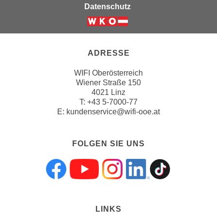
Datenschutz
a
u
f
"
ADRESSE
E
i
WIFI Oberösterreich
n
Wiener Straße 150
4021 Linz
s
T:
+43 5-7000-77
t
E:
kundenservice@wifi-ooe.at
e
l
l
FOLGEN SIE UNS
u
n
g
Folgen sie uns a
Folgen sie uns
Folgen sie 
Folgen s
Folgen
e
n
"
LINKS