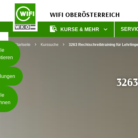
WIFI OBERÖSTERREICH
Unsere
SERVI
KURSE & MEHR
Webseite
Zum Inhalt springen
Zur Fußzeile springen
nutzt
Startseite
Kurssuche
3263 Rechtschreibtraining für Lehrling
Cookies
le
tieren
W
e
llungen
i
3263
t
Weiterlesen
e
le
r
hnen
e
I
- nur für sichtbaren Text
n
f
o