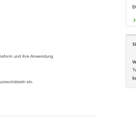
D
S
breform und ihre Anwendung
W
T
k
uzworträtseln etc.