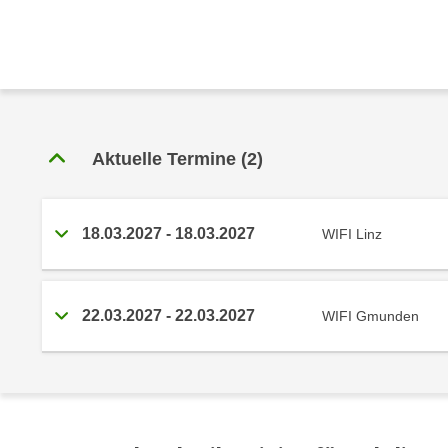
e
r
h
a
l
t
e
Aktuelle Termine
(2)
n
S
i
18.03.2027 - 18.03.2027
WIFI Linz
e
i
n
d
22.03.2027 - 22.03.2027
WIFI Gmunden
i
e
s
e
m