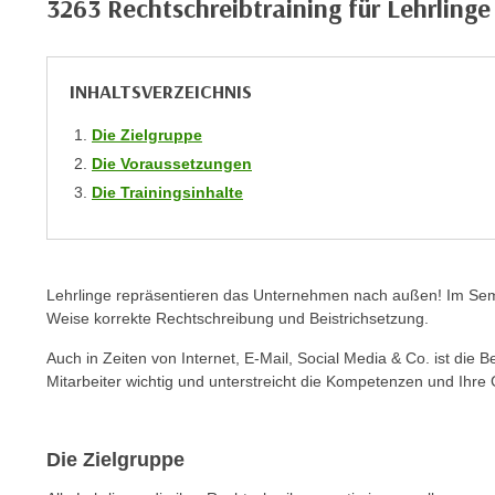
3263 Rechtschreibtraining für Lehrlinge
C
o
o
INHALTSVERZEICHNIS
k
i
Die Zielgruppe
e
Die Voraussetzungen
b
Die Trainingsinhalte
a
n
n
e
Lehrlinge repräsentieren das Unternehmen nach außen! Im Semin
r
Weise korrekte Rechtschreibung und Beistrichsetzung.
,
d
Auch in Zeiten von Internet, E-Mail, Social Media & Co. ist die
Mitarbeiter wichtig und unterstreicht die Kompetenzen und Ihr
e
r
D
Die Zielgruppe
a
t