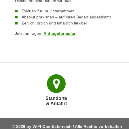
Dieses Seminar bieten wir auch:
o
w
Exklusiv für Ihr Unternehmen
i
Absolut praxisnah – auf Ihren Bedarf abgestimmt
e
Zeitlich, örtlich und inhaltlich flexibel
i
Jetzt anfragen:
Anfrageformular
m
I
m
p
r
e
s
s
u
m
Standorte
& Anfahrt
.
K
l
i
© 2026 by WIFI Oberösterreich / Alle Rechte vorbehalten