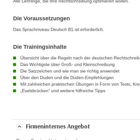
Alle Lehrlinge, die ihre Rechtschreibung optimieren wollen.
e
n
Die Voraussetzungen
s
c
Das Sprachniveau Deutsch B1 ist erforderlich.
h
u
Die Trainingsinhalte
t
Übersicht über die Regeln nach der deutschen Rechtschrei
z
Das Wichtigste über Groß- und Kleinschreibung
e
Die Satzzeichen und wie man sie richtig anwendet
r
Über den Duden und die Duden-Empfehlungen
k
Mit zahlreichen praktischen Übungen in Form von Tests, Kre
l
„Eselsbrücken“ und weitere hilfreiche Tipps
ä
r
u
n
Firmeninternes Angebot
g
s