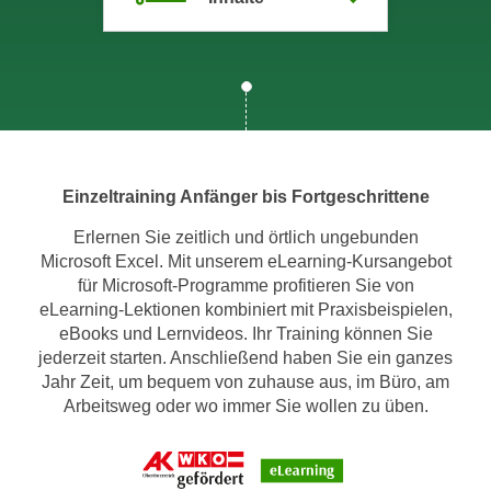
m
a
t
i
o
n
e
Einzeltraining Anfänger bis Fortgeschrittene
n
z
Erlernen Sie zeitlich und örtlich ungebunden
Microsoft Excel. Mit unserem eLearning-Kursangebot
u
für Microsoft-Programme profitieren Sie von
C
eLearning-Lektionen kombiniert mit Praxisbeispielen,
o
eBooks und Lernvideos. Ihr Training können Sie
o
jederzeit starten. Anschließend haben Sie ein ganzes
k
Jahr Zeit, um bequem von zuhause aus, im Büro, am
i
Arbeitsweg oder wo immer Sie wollen zu üben.
e
s
e