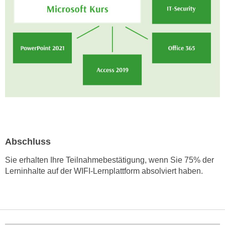
i
e
r
e
n
o
d
e
r
k
l
i
Abschluss
c
Sie erhalten Ihre Teilnahmebestätigung, wenn Sie 75% der
k
Lerninhalte auf der WIFI-Lernplattform absolviert haben.
e
n
S
i
e