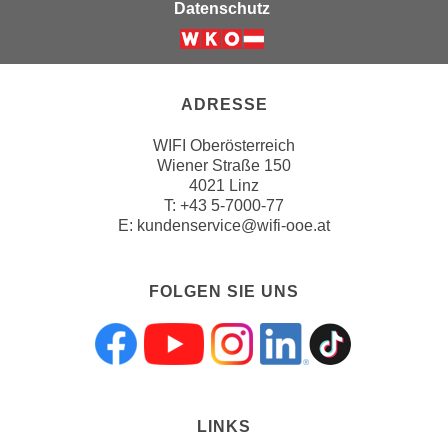
Datenschutz
u
l
a
s
ADRESSE
s
e
WIFI Oberösterreich
n
Wiener Straße 150
,
4021 Linz
T:
+43 5-7000-77
d
E:
kundenservice@wifi-ooe.at
i
e
S
FOLGEN SIE UNS
i
e
a
Folgen sie uns a
Folgen sie uns
Folgen sie 
Folgen s
Folgen
u
s
w
LINKS
ä