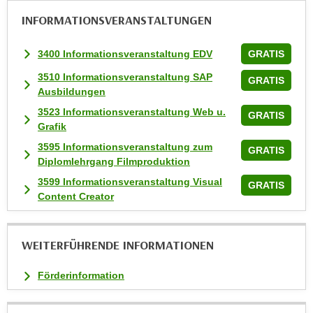
a
INFORMATIONS­VERANSTALTUNGEN
u
f
3400 Informationsveranstaltung EDV
GRATIS
"
3510 Informationsveranstaltung SAP
GRATIS
E
Ausbildungen
i
3523 Informationsveranstaltung Web u.
GRATIS
n
Grafik
s
3595 Informationsveranstaltung zum
t
GRATIS
Diplomlehrgang Filmproduktion
e
3599 Informationsveranstaltung Visual
l
GRATIS
Content Creator
l
u
n
WEITERFÜHRENDE INFORMATIONEN
g
e
Förderinformation
n
"