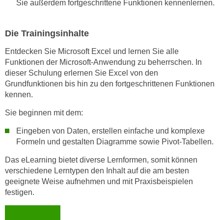
Sie außerdem fortgeschrittene Funktionen kennenlernen.
w
i
e
Die Trainingsinhalte
i
m
Entdecken Sie Microsoft Excel und lernen Sie alle
Funktionen der Microsoft-Anwendung zu beherrschen. In
I
dieser Schulung erlernen Sie Excel von den
m
Grundfunktionen bis hin zu den fortgeschrittenen Funktionen
p
kennen.
r
e
Sie beginnen mit dem:
s
Eingeben von Daten, erstellen einfache und komplexe
s
Formeln und gestalten Diagramme sowie Pivot-Tabellen.
u
m
Das eLearning bietet diverse Lernformen, somit können
.
verschiedene Lerntypen den Inhalt auf die am besten
K
geeignete Weise aufnehmen und mit Praxisbeispielen
l
festigen.
i
c