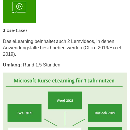
n
v
o
n
C
2 Use-Cases
o
Das eLearning beinhaltet auch 2 Lernvideos, in denen
o
Anwendungsfälle beschrieben werden (Office 2019/Excel
k
2019).
i
e
Umfang:
Rund 1,5 Stunden.
s
z
u
a
k
z
e
p
t