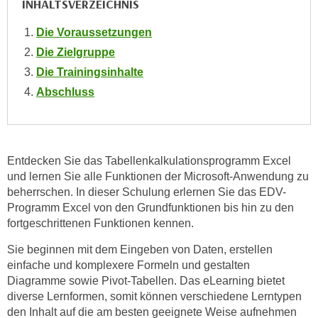
INHALTSVERZEICHNIS
o
o
Die Voraussetzungen
k
Die Zielgruppe
i
Die Trainingsinhalte
e
Abschluss
b
a
n
n
Entdecken Sie das Tabellenkalkulationsprogramm Excel
e
und lernen Sie alle Funktionen der Microsoft-Anwendung zu
r
beherrschen. In dieser Schulung erlernen Sie das EDV-
,
Programm Excel von den Grundfunktionen bis hin zu den
d
fortgeschrittenen Funktionen kennen.
e
r
Sie beginnen mit dem Eingeben von Daten, erstellen
einfache und komplexere Formeln und gestalten
D
Diagramme sowie Pivot-Tabellen. Das eLearning bietet
a
diverse Lernformen, somit können verschiedene Lerntypen
t
den Inhalt auf die am besten geeignete Weise aufnehmen
e