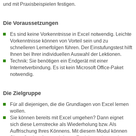
und mit Praxisbeispielen festigen.
n
s
c
Die Voraussetzungen
h
Es sind keine Vorkenntnisse in Excel notwendig. Leichte
u
Vorkenntnisse können von Vorteil sein und zu
t
schnelleren Lernerfolgen führen. Der Einstufungstest hilft
z
Ihnen bei Ihrer individuellen Auswahl der Lektionen.
e
Technik: Sie benötigen ein Endgerät mit einer
r
Internetverbindung. Es ist kein Microsoft Office-Paket
k
notwendig.
l
ä
Die Zielgruppe
r
u
Für all diejenigen, die die Grundlagen von Excel lernen
n
wollen.
g
Sie können bereits mit Excel umgehen? Dann eignet
s
sich diese Lernstrecke als Wiederholung bzw. Als
o
Auffrischung Ihres Könnens. Mit diesem Modul können