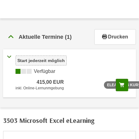
r
h
a
l
t
Aktuelle Termine
(1)
Drucken
e
n
S
Start jederzeit möglich
i
e
Verfügbar
i
415,00 EUR
n
Scree
ELEARNING KUR
inkl. Online-Lernunmgebung
d
i
e
s
3503 Microsoft Excel eLearning
e
m
C