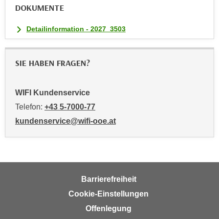
u
DOKUMENTE
m
n
Detailinformation - 2027_3503
u
r
j
SIE HABEN FRAGEN?
e
n
WIFI Kundenservice
e
Telefon:
+43 5-7000-77
C
o
kundenservice@wifi-ooe.at
o
k
i
e
s
Barrierefreiheit
z
Cookie-Einstellungen
u
Offenlegung
z