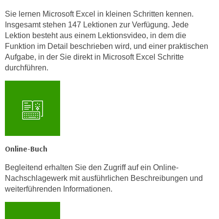
t
Sie lernen Microsoft Excel in kleinen Schritten kennen.
i
Insgesamt stehen 147 Lektionen zur Verfügung. Jede
e
Lektion besteht aus einem Lektionsvideo, in dem die
Funktion im Detail beschrieben wird, und einer praktischen
r
Aufgabe, in der Sie direkt in Microsoft Excel Schritte
e
durchführen.
n
"
,
u
m
a
l
Online-Buch
l
e
Begleitend erhalten Sie den Zugriff auf ein Online-
A
Nachschlagewerk mit ausführlichen Beschreibungen und
r
weiterführenden Informationen.
t
e