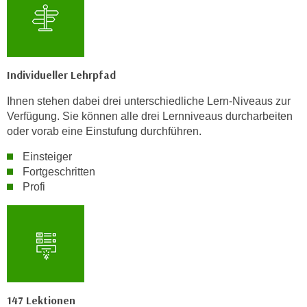
k
e
n
S
Individueller Lehrpfad
i
e
Ihnen stehen dabei drei unterschiedliche Lern-Niveaus zur
a
Verfügung. Sie können alle drei Lernniveaus durcharbeiten
u
oder vorab eine Einstufung durchführen.
f
Einsteiger
"
Fortgeschritten
A
Profi
l
l
e
a
k
z
e
147 Lektionen
p