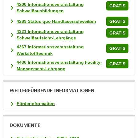
4200 Informationsveranstaltung
k
GRATIS
Schweißausbildungen
e
n
4289 Status quo Handlaserschweißen
GRATIS
S
4321 Informationsveranstaltung
GRATIS
i
Schweißaufsicht-Lehrgänge
e
4367 Informationsveranstaltung
GRATIS
a
Werkstofftechnik
u
4430 Informationsveranstaltung Facility-
f
GRATIS
Management-Lehrgang
"
A
l
WEITERFÜHRENDE INFORMATIONEN
l
e
Förderinformation
a
k
z
DOKUMENTE
e
p