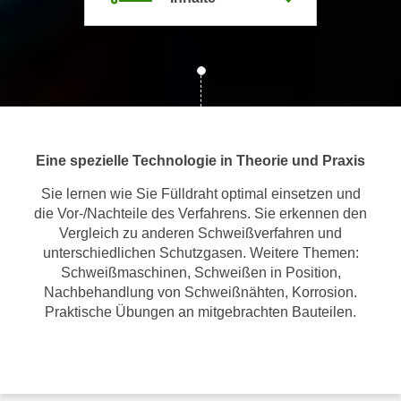
m
a
t
i
o
n
e
Eine spezielle Technologie in Theorie und Praxis
n
z
Sie lernen wie Sie Fülldraht optimal einsetzen und
die Vor-/Nachteile des Verfahrens. Sie erkennen den
u
Vergleich zu anderen Schweißverfahren und
C
unterschiedlichen Schutzgasen. Weitere Themen:
o
Schweißmaschinen, Schweißen in Position,
o
Nachbehandlung von Schweißnähten, Korrosion.
k
Praktische Übungen an mitgebrachten Bauteilen.
i
e
s
e