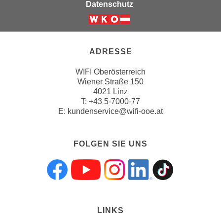
n
Datenschutz
v
o
n
C
ADRESSE
o
WIFI Oberösterreich
o
Wiener Straße 150
k
4021 Linz
i
T:
+43 5-7000-77
e
E:
kundenservice@wifi-ooe.at
s
z
FOLGEN SIE UNS
u
a
k
Folgen sie uns a
Folgen sie uns
Folgen sie 
Folgen s
Folgen
z
e
p
LINKS
t