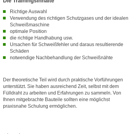
Die Trainingsinhalte
n
Richtige Auswahl
s
Verwendung des richtigen Schutzgases und der idealen
c
Schweißmaschine
h
optimale Position
u
die richtige Handhabung usw.
t
Ursachen für Schweißfehler und daraus resultierende
z
Schäden
e
notwendige Nachbehandlung der Schweißnähte
r
k
l
Der theoretische Teil wird durch praktische Vorführungen
ä
unterstützt. Sie haben ausreichend Zeit, selbst mit dem
Fülldraht zu arbeiten und Erfahrungen zu sammeln. Von
r
Ihnen mitgebrachte Bauteile sollten eine möglichst
u
praxisnahe Schulung ermöglichen.
n
g
s
o