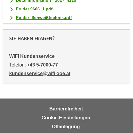
Detailinformation - 2027_4219
t
Folder 9606_1.pdf
i
Folder_Schweißtechnik.pdf
e
r
e
SIE HABEN FRAGEN?
n
"
WIFI Kundenservice
,
u
Telefon:
+43 5-7000-77
m
kundenservice@wifi-ooe.at
a
l
l
e
A
Barrierefreiheit
r
Cookie-Einstellungen
t
Offenlegung
e