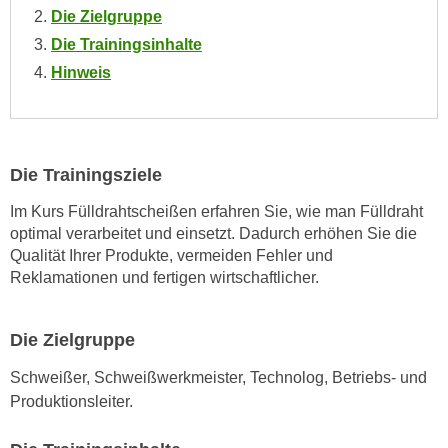
o
Die Zielgruppe
o
Die Trainingsinhalte
k
Hinweis
i
e
b
a
Die Trainingsziele
n
n
Im Kurs Fülldrahtscheißen erfahren Sie, wie man Fülldraht
e
optimal verarbeitet und einsetzt. Dadurch erhöhen Sie die
r
Qualität Ihrer Produkte, vermeiden Fehler und
Reklamationen und fertigen wirtschaftlicher.
,
d
e
Die Zielgruppe
r
D
Schweißer, Schweißwerkmeister, Technolog, Betriebs- und
a
Produktionsleiter.
t
e