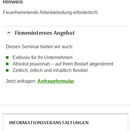
Hinweis
w
i
Feuerhemmende Arbeitskleidung erforderlich!
e
i
m
Firmeninternes Angebot
I
m
Dieses Seminar bieten wir auch:
p
Exklusiv für Ihr Unternehmen
r
Absolut praxisnah – auf Ihren Bedarf abgestimmt
e
Zeitlich, örtlich und inhaltlich flexibel
s
s
Jetzt anfragen:
Anfrageformular
u
m
.
K
l
i
INFORMATIONS­VERANSTALTUNGEN
c