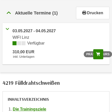
r
h
Aktuelle Termine
(1)
Drucken
a
l
t
03.05.2027 - 04.05.2027
e
WIFI Linz
n
Verfügbar
S
i
310,00 EUR
Scree
PRÄSENZKURS
e
inkl. Unterlagen
i
n
d
i
4219 Fülldrahtschweißen
e
s
e
INHALTSVERZEICHNIS
m
Die Trainingsziele
C