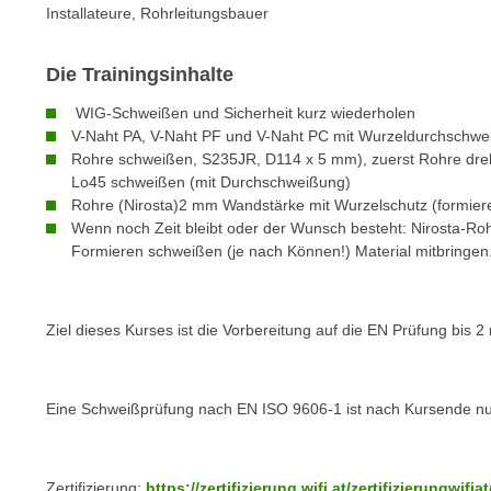
o
Installateure, Rohrleitungsbauer
w
i
Die Trainingsinhalte
e
i
WIG-Schweißen und Sicherheit kurz wiederholen
m
V-Naht PA, V-Naht PF und V-Naht PC mit Wurzeldurchschwei
Rohre schweißen, S235JR, D114 x 5 mm), zuerst Rohre dreh
I
Lo45 schweißen (mit Durchschweißung)
m
Rohre (Nirosta)2 mm Wandstärke mit Wurzelschutz (formier
p
Wenn noch Zeit bleibt oder der Wunsch besteht: Nirosta-R
r
Formieren schweißen (je nach Können!) Material mitbringen
e
s
s
Ziel dieses Kurses ist die Vorbereitung auf die EN Prüfung bis
u
m
.
Eine Schweißprüfung nach EN ISO 9606-1 ist nach Kursende nur
K
l
i
Zertifizierung:
https://zertifizierung.wifi.at/zertifizierungwif