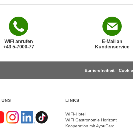
WIFI anrufen
E-Mail an
+43 5-7000-77
Kundenservice
Barrierefreiheit
Cookie
 UNS
LINKS
WIFI-Hotel
WIFI Gastronomie Horizont
gen sie uns auf Faceboo
Folgen sie uns auf Yout
Folgen sie uns auf In
Folgen sie uns auf
Folgen sie uns a
Kooperation mit 4youCard