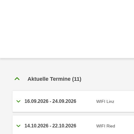
e
r
h
a
l
t
e
n
S
i
e
Aktuelle Termine
(11)
i
n
d
16.09.2026 - 24.09.2026
i
WIFI Linz
e
s
e
14.10.2026 - 22.10.2026
WIFI Ried
m