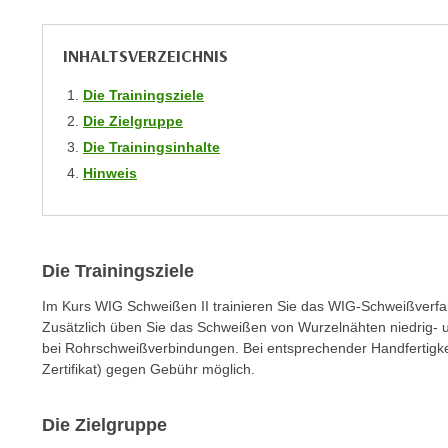
e
n
INHALTSVERZEICHNIS
s
c
Die Trainingsziele
h
Die Zielgruppe
u
Die Trainingsinhalte
t
Hinweis
z
e
r
k
Die Trainingsziele
l
Im Kurs WIG Schweißen II trainieren Sie das WIG-Schweißverfa
ä
Zusätzlich üben Sie das Schweißen von Wurzelnähten niedrig- 
r
bei Rohrschweißverbindungen. Bei entsprechender Handfertigkei
u
Zertifikat) gegen Gebühr möglich.
n
g
Die Zielgruppe
s