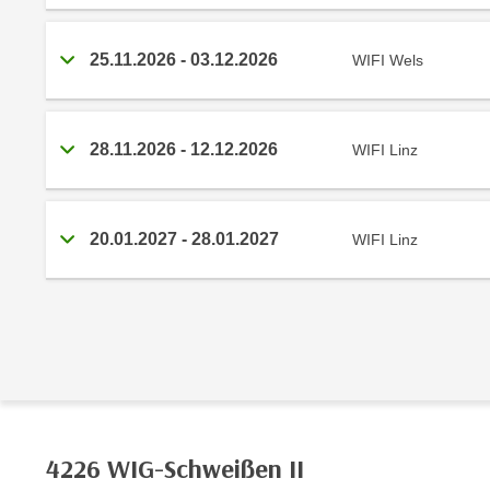
C
o
25.11.2026 - 03.12.2026
WIFI Wels
o
k
i
e
28.11.2026 - 12.12.2026
WIFI Linz
b
a
n
20.01.2027 - 28.01.2027
WIFI Linz
n
e
r
,
d
e
r
D
a
4226 WIG-Schweißen II
t