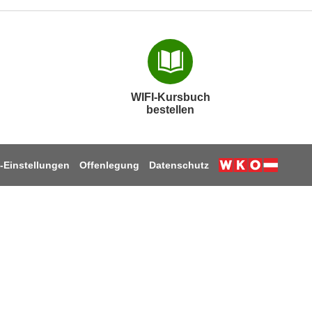
WIFI-Kursbuch
bestellen
-Einstellungen
Offenlegung
Datenschutz
k
ube
stagram
 LinkedIn
uf TikTok