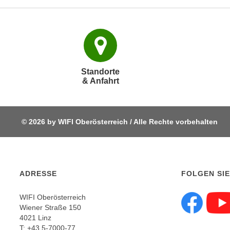
p
t
i
e
r
e
Standorte
& Anfahrt
n
"
,
u
© 2026 by WIFI Oberösterreich / Alle Rechte vorbehalten
m
a
l
l
ADRESSE
FOLGEN SIE
e
A
WIFI Oberösterreich
r
Wiener Straße 150
Fol
4021 Linz
t
T:
+43 5-7000-77