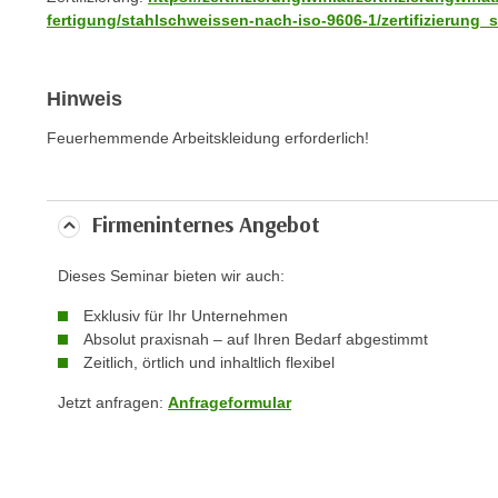
c
fertigung/stahlschweissen-nach-iso-9606-1/zertifizierung
k
e
n
Hinweis
S
Feuerhemmende Arbeitskleidung erforderlich!
i
e
a
Firmeninternes Angebot
u
f
Dieses Seminar bieten wir auch:
"
A
Exklusiv für Ihr Unternehmen
l
Absolut praxisnah – auf Ihren Bedarf abgestimmt
l
Zeitlich, örtlich und inhaltlich flexibel
e
Jetzt anfragen:
Anfrageformular
a
k
z
e