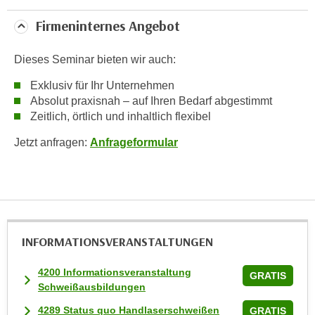
t
Firmeninternes Angebot
i
e
Dieses Seminar bieten wir auch:
r
e
Exklusiv für Ihr Unternehmen
n
Absolut praxisnah – auf Ihren Bedarf abgestimmt
Zeitlich, örtlich und inhaltlich flexibel
"
,
Jetzt anfragen:
Anfrageformular
u
m
a
l
l
e
INFORMATIONS­VERANSTALTUNGEN
A
r
4200 Informationsveranstaltung
GRATIS
t
Schweißausbildungen
e
4289 Status quo Handlaserschweißen
GRATIS