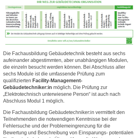
n
s
c
h
u
t
z
Die Fachausbildung Gebäudetechnik besteht aus sechs
e
aufeinander abgestimmten, aber unabhängigen Modulen,
r
die einzeln besucht werden können. Bei Abschluss aller
k
sechs Module ist die umfassende Prüfung zum
qualifizierten
Facility-Management-
l
Gebäudetechniker:in
möglich. Die Prüfung zur
ä
„Elektrotechnisch unterwiesene Person“ ist auch nach
r
Abschluss Modul 1 möglich.
u
n
Die Fachausbildung Gebäudetechniker:in vermittelt den
g
Teilnehmenden die notwendigen Kenntnisse bei der
s
Fehlersuche und der Problemeingrenzung für die
Bewertung und Beschreibung von Einsparungs- potentialen
o