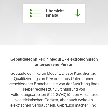
m
Übersicht
a
Inhalte
t
i
o
n
e
n
z
u
Gebäudetechniker:in Modul 1 - elektrotechnisch
C
unterwiesene Person
o
Gebäudetechniker:in Modul 1 Dieser Kurs dient zur
o
Qualifizierung von Personen aus Unternehmen
k
verschiedener Branchen, die von der Ausübung ihres
i
Nebenrechtes zur Durchführung von
e
Vollendungsarbeiten (§32 GWO) für den Anschluss
s
von elektrischen Geräten, aber auch weiteren
e
elektrischen Verbrauchern, Gebrauch machen. Inkl.