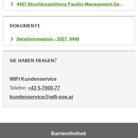
4457 Abschlussprüfung Facility-Management-Gebäudetechniker:in
i
e
r
DOKUMENTE
e
n
Detailinformation - 2027_4449
o
d
e
SIE HABEN FRAGEN?
r
k
l
WIFI Kundenservice
i
Telefon:
+43 5-7000-77
c
kundenservice@wifi-ooe.at
k
e
n
S
i
Barrierefreiheit
e