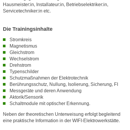
k
Hausmeister:in, Installateur:in, Betriebselektriker:in,
Servicetechniker:in etc.
e
n
S
Die Trainingsinhalte
i
e
Stromkreis
Magnetismus
a
Gleichstrom
u
Wechselstrom
f
Drehstrom
"
Typenschilder
A
Schutzmaßnahmen der Elektrotechnik
l
Berührungsschutz, Nullung, Isolierung, Sicherung, FI
l
Messgeräte und deren Anwendung
e
Aktorik/Sensorik
a
Schaltmodule mit optischer Erkennung.
k
Neben der theoretischen Unterweisung erfolgt begleitend
z
eine praktische Information in der WIFI-Elektrowerkstätte.
e
p