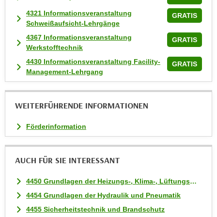
n
4321 Informationsveranstaltung
v
GRATIS
Schweißaufsicht-Lehrgänge
o
4367 Informationsveranstaltung
n
GRATIS
Werkstofftechnik
C
o
4430 Informationsveranstaltung Facility-
GRATIS
Management-Lehrgang
o
k
i
WEITERFÜHRENDE INFORMATIONEN
e
s
Förderinformation
z
u
a
AUCH FÜR SIE INTERESSANT
k
z
4450 Grundlagen der Heizungs-, Klima-, Lüftungs- und Sanitärtechnik
e
4454 Grundlagen der Hydraulik und Pneumatik
p
4455 Sicherheitstechnik und Brandschutz
t