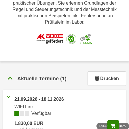
r
praktischer Übungen. Sie erlernen Grundlagen der
h
Regel und Steuerungstechnik und der Messtechnik
mit praktischen Beispielen inkl. Fehlersuche an
a
Prüftafeln im Labor.
l
t
e
n
S
i
e
i
n
Aktuelle Termine
(1)
Drucken
d
i
e
21.09.2026 - 18.11.2026
s
WIFI Linz
e
Verfügbar
m
1.830,00 EUR
Scree
C
PRÄSENZKURS