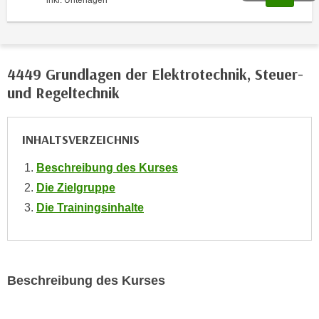
inkl. Unterlagen
o
o
k
i
4449 Grundlagen der Elektrotechnik, Steuer-
e
und Regeltechnik
b
a
n
INHALTSVERZEICHNIS
n
e
Beschreibung des Kurses
r
Die Zielgruppe
,
Die Trainingsinhalte
d
e
r
D
Beschreibung des Kurses
a
t
e