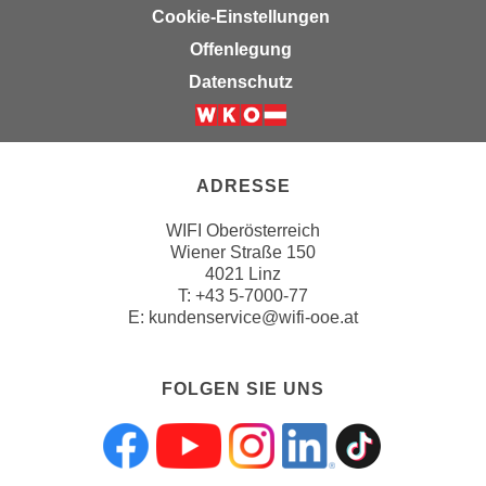
Cookie-Einstellungen
a
Offenlegung
u
f
Datenschutz
"
E
i
n
ADRESSE
s
WIFI Oberösterreich
t
Wiener Straße 150
e
4021 Linz
l
T:
+43 5-7000-77
l
E:
kundenservice@wifi-ooe.at
u
n
FOLGEN SIE UNS
g
e
n
Folgen sie uns a
Folgen sie uns
Folgen sie 
Folgen s
Folgen
"