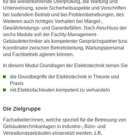
für die wiederkehrende Überprüfung, die Wartung und
w
Unterweisung, sowie Sicherheitsaspekte und Vorschriften
i
bei laufendem Betrieb und bei Problembehebungen, des
e
Weiteren auch richtiges Verhalten bei Mängel-,
i
Gewährleistungs- und Garantiefällen. Nach Abschluss der
m
sechs Module soll der Facility-Management-
I
Gebäudetechniker als kompetenter Gesprächspartner bzw.
m
Koordinator zwischen Betriebsleitung, Wartungspersonal
p
und Fachbetrieb agieren können.
r
In diesem Modul Grundlagen der Elektrotechnik lernen Sie
e
s
die Grundbegriffe der Elektrotechnik in Theorie und
s
Praxis
u
mit Elektrofachleuten kompetent zu verhandeln
m
.
Die Zielgruppe
K
l
Facharbeiter:innen, welche speziell für die Betreuung von
i
Gebäudetechnikanlagen in Industrie-, Büro- und
c
Verwaltungsgebäuden eingesetzt werden, z.B.