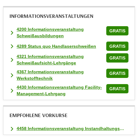
n
v
INFORMATIONS­VERANSTALTUNGEN
o
n
4200 Informationsveranstaltung
GRATIS
C
Schweißausbildungen
o
4289 Status quo Handlaserschweißen
GRATIS
o
k
4321 Informationsveranstaltung
GRATIS
i
Schweißaufsicht-Lehrgänge
e
4367 Informationsveranstaltung
GRATIS
s
Werkstofftechnik
z
4430 Informationsveranstaltung Facility-
GRATIS
u
Management-Lehrgang
a
k
z
EMPFOHLENE VORKURSE
e
p
4458 Informationsveranstaltung Instandhaltungs-Management-Lehrgang
t