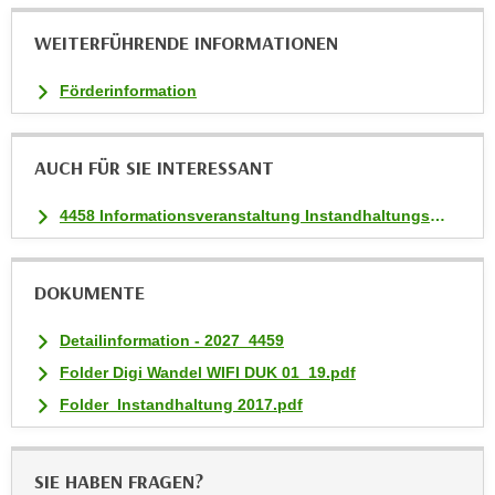
i
WEITERFÜHRENDE INFORMATIONEN
e
r
Förderinformation
e
n
o
AUCH FÜR SIE INTERESSANT
d
e
4458 Informationsveranstaltung Instandhaltungs-Management-Lehrgang
r
k
l
DOKUMENTE
i
c
Detailinformation - 2027_4459
k
Folder Digi Wandel WIFI DUK 01_19.pdf
e
Folder_Instandhaltung 2017.pdf
n
S
i
SIE HABEN FRAGEN?
e