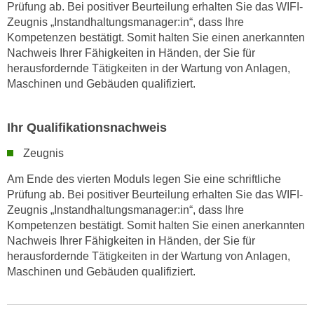
Prüfung ab. Bei positiver Beurteilung erhalten Sie das WIFI-
k
Zeugnis „Instandhaltungsmanager:in“, dass Ihre
e
Kompetenzen bestätigt. Somit halten Sie einen anerkannten
n
Nachweis Ihrer Fähigkeiten in Händen, der Sie für
S
herausfordernde Tätigkeiten in der Wartung von Anlagen,
i
Maschinen und Gebäuden qualifiziert.
e
a
Ihr Qualifikationsnachweis
u
f
Zeugnis
"
A
Am Ende des vierten Moduls legen Sie eine schriftliche
Prüfung ab. Bei positiver Beurteilung erhalten Sie das WIFI-
l
Zeugnis „Instandhaltungsmanager:in“, dass Ihre
l
Kompetenzen bestätigt. Somit halten Sie einen anerkannten
e
Nachweis Ihrer Fähigkeiten in Händen, der Sie für
a
herausfordernde Tätigkeiten in der Wartung von Anlagen,
k
Maschinen und Gebäuden qualifiziert.
z
e
p