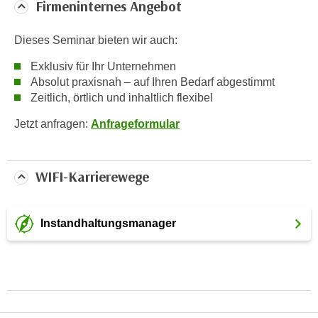
Firmeninternes Angebot
t
i
Dieses Seminar bieten wir auch:
e
Exklusiv für Ihr Unternehmen
r
Absolut praxisnah – auf Ihren Bedarf abgestimmt
e
Zeitlich, örtlich und inhaltlich flexibel
n
"
Jetzt anfragen:
Anfrageformular
,
u
m
WIFI-Karrierewege
a
l
l
Instandhaltungsmanager
e
A
r
t
e