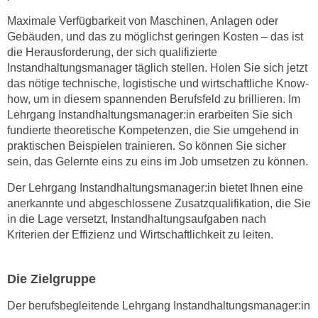
n
Maximale Verfügbarkeit von Maschinen, Anlagen oder
s
Gebäuden, und das zu möglichst geringen Kosten – das ist
c
die Herausforderung, der sich qualifizierte
h
Instandhaltungsmanager täglich stellen. Holen Sie sich jetzt
das nötige technische, logistische und wirtschaftliche Know-
u
how, um in diesem spannenden Berufsfeld zu brillieren. Im
t
Lehrgang Instandhaltungsmanager:in erarbeiten Sie sich
z
fundierte theoretische Kompetenzen, die Sie umgehend in
e
praktischen Beispielen trainieren. So können Sie sicher
r
sein, das Gelernte eins zu eins im Job umsetzen zu können.
k
l
Der Lehrgang Instandhaltungsmanager:in bietet Ihnen eine
anerkannte und abgeschlossene Zusatzqualifikation, die Sie
ä
in die Lage versetzt, Instandhaltungsaufgaben nach
r
Kriterien der Effizienz und Wirtschaftlichkeit zu leiten.
u
n
g
Die Zielgruppe
s
Der berufsbegleitende Lehrgang Instandhaltungsmanager:in
o