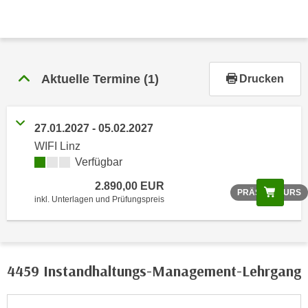
r
h
a
l
t
Aktuelle Termine
(1)
Drucken
e
n
S
27.01.2027 - 05.02.2027
i
WIFI Linz
e
Verfügbar
i
2.890,00 EUR
n
Scree
PRÄSENZKURS
inkl. Unterlagen und Prüfungspreis
d
i
e
s
4459 Instandhaltungs-Management-Lehrgang
e
m
C