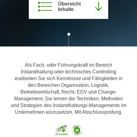
Übersicht
m
Inhalte
a
t
i
o
n
e
n
Als Fach- oder Führungskraft im Bereich
z
Instandhaltung oder technisches Controlling
u
erarbeiten Sie sich Kenntnisse und Fähigkeiten in
C
den Bereichen Organisation, Logistik,
o
Betriebswirtschaft, Recht, EDV und Change-
o
Management. Sie lernen die Techniken, Methoden
k
und Strategien des Instandhaltungs-Managements im
i
Unternehmen einzusetzen. Mit Abschlussprüfung.
e
s
e