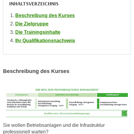
INHALTSVERZEICHNIS
o
o
Beschreibung des Kurses
k
Die Zielgruppe
i
Die Trainingsinhalte
e
b
Ihr Qualifikationsnachweis
a
n
n
e
Beschreibung des Kurses
r
,
d
e
r
D
a
Sie wollen Betriebsanlagen und die Infrastruktur
t
professionell warten?
e