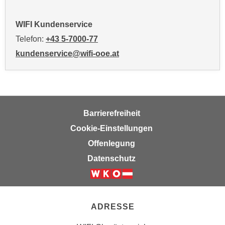
a
u
WIFI Kundenservice
f
Telefon:
+43 5-7000-77
"
kundenservice@wifi-ooe.at
E
i
n
s
t
Barrierefreiheit
e
Cookie-Einstellungen
l
Offenlegung
l
u
Datenschutz
n
g
e
n
ADRESSE
"