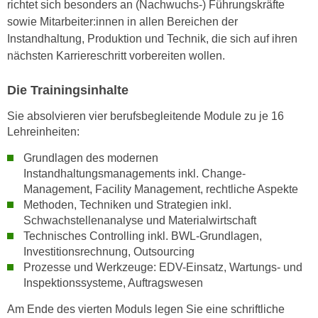
richtet sich besonders an (Nachwuchs-) Führungskräfte
w
sowie Mitarbeiter:innen in allen Bereichen der
i
Instandhaltung, Produktion und Technik, die sich auf ihren
e
nächsten Karriereschritt vorbereiten wollen.
i
m
Die Trainingsinhalte
I
m
Sie absolvieren vier berufsbegleitende Module zu je 16
p
Lehreinheiten:
r
Grundlagen des modernen
e
Instandhaltungsmanagements inkl. Change-
s
Management, Facility Management, rechtliche Aspekte
s
Methoden, Techniken und Strategien inkl.
u
Schwachstellenanalyse und Materialwirtschaft
m
Technisches Controlling inkl. BWL-Grundlagen,
.
Investitionsrechnung, Outsourcing
K
Prozesse und Werkzeuge: EDV-Einsatz, Wartungs- und
l
Inspektionssysteme, Auftragswesen
i
Am Ende des vierten Moduls legen Sie eine schriftliche
c