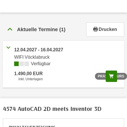
r
h
a
l
Aktuelle Termine
(1)
t
Drucken
e
n
S
12.04.2027 - 16.04.2027
i
WIFI Vöcklabruck
e
Verfügbar
i
1.490,00 EUR
Scree
PRÄSENZKURS
n
inkl. Unterlagen
d
i
e
s
4574 AutoCAD 2D meets Inventor 3D
e
m
C