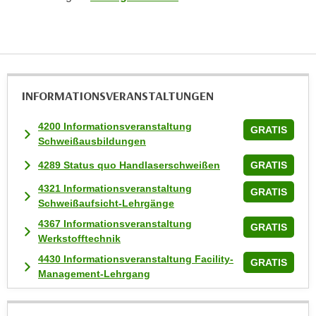
k
e
n
S
i
INFORMATIONS­VERANSTALTUNGEN
e
a
4200 Informationsveranstaltung
u
GRATIS
Schweißausbildungen
f
"
4289 Status quo Handlaserschweißen
GRATIS
A
4321 Informationsveranstaltung
GRATIS
l
Schweißaufsicht-Lehrgänge
l
4367 Informationsveranstaltung
GRATIS
e
Werkstofftechnik
a
4430 Informationsveranstaltung Facility-
GRATIS
k
Management-Lehrgang
z
e
p