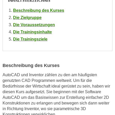
INHALTSVERZEICHNIS
o
o
Beschreibung des Kurses
k
Die Zielgruppe
i
Die Voraussetzungen
e
Die Trainingsinhalte
b
Die Trainingsziele
a
n
n
e
Beschreibung des Kurses
r
,
AutoCAD und Inventor zählen zu den am häufigsten
d
genutzten CAD Programmen weltweit. Um für die
e
Bedürfnisse der Wirtschaft ideal gerüstet zu sein, haben wir
r
diesen Kurs aufgesetzt. Sie beginnen mit der Software
D
AutoCAD um das Basiswissen zur Erstellung einfacher 2D
a
Konstruktionen zu erlangen und bewegen sich dann weiter
t
in Richtung Inventor, wo sie parametrische 3D
Konstruktionen verwirklichen.
e