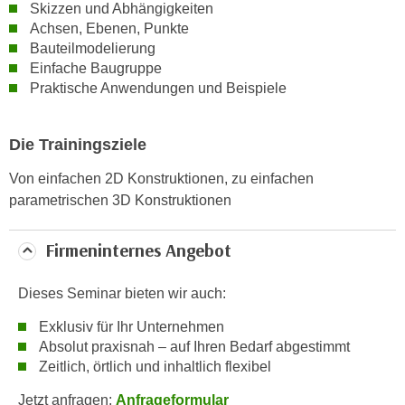
w
Skizzen und Abhängigkeiten
i
Achsen, Ebenen, Punkte
Bauteilmodelierung
e
Einfache Baugruppe
i
Praktische Anwendungen und Beispiele
m
I
m
Die Trainingsziele
p
Von einfachen 2D Konstruktionen, zu einfachen
r
parametrischen 3D Konstruktionen
e
s
s
Firmeninternes Angebot
u
m
Dieses Seminar bieten wir auch:
.
Exklusiv für Ihr Unternehmen
K
Absolut praxisnah – auf Ihren Bedarf abgestimmt
l
Zeitlich, örtlich und inhaltlich flexibel
i
c
Jetzt anfragen:
Anfrageformular