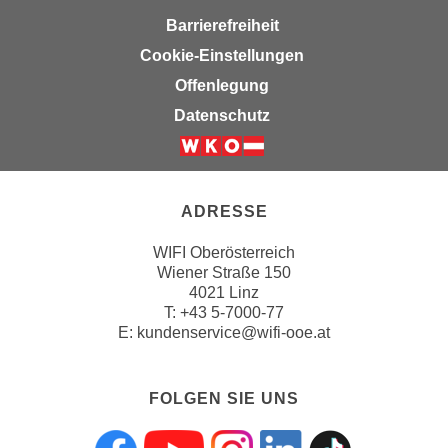
n
Barrierefreiheit
v
o
Cookie-Einstellungen
n
Offenlegung
C
Datenschutz
o
o
k
i
ADRESSE
e
s
WIFI Oberösterreich
z
Wiener Straße 150
4021 Linz
u
T:
+43 5-7000-77
a
E:
kundenservice@wifi-ooe.at
k
z
e
FOLGEN SIE UNS
p
t