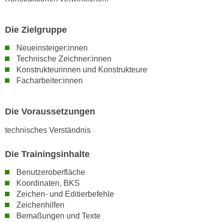
n
s
Die Zielgruppe
c
h
Neueinsteiger:innen
Technische Zeichner:innen
u
Konstrukteurinnen und Konstrukteure
t
Facharbeiter:innen
z
e
r
Die Voraussetzungen
k
technisches Verständnis
l
ä
Die Trainingsinhalte
r
u
Benutzeroberfläche
n
Koordinaten, BKS
g
Zeichen- und Editierbefehle
s
Zeichenhilfen
o
Bemaßungen und Texte