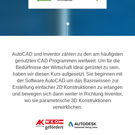
m
a
t
i
o
n
e
AutoCAD und Inventor zählen zu den am häufigsten
n
genutzten CAD Programmen weltweit. Um für die
z
Bedürfnisse der Wirtschaft ideal gerüstet zu sein,
u
haben wir diesen Kurs aufgesetzt. Sie beginnen mit
C
der Software AutoCAD um das Basiswissen zur
o
Erstellung einfacher 2D Konstruktionen zu erlangen
o
und bewegen sich dann weiter in Richtung Inventor,
wo sie parametrische 3D Konstruktionen
k
verwirklichen.
i
e
s
e