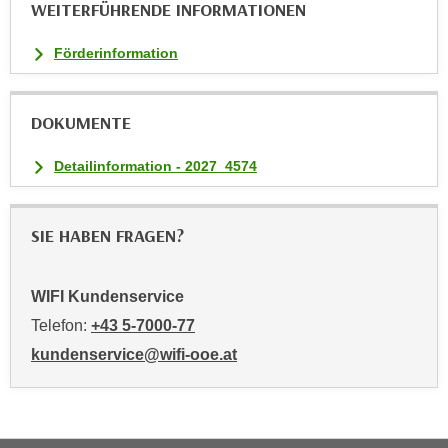
WEITERFÜHRENDE INFORMATIONEN
t
i
Förderinformation
e
r
e
DOKUMENTE
n
Detailinformation - 2027_4574
"
,
u
SIE HABEN FRAGEN?
m
a
l
WIFI Kundenservice
l
Telefon:
+43 5-7000-77
e
kundenservice@wifi-ooe.at
A
r
t
e