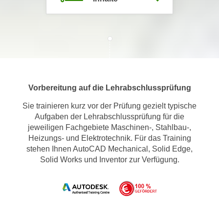
m
a
t
i
o
n
e
Vorbereitung auf die Lehrabschlussprüfung
n
z
Sie trainieren kurz vor der Prüfung gezielt typische
Aufgaben der Lehrabschlussprüfung für die
u
jeweiligen Fachgebiete Maschinen-, Stahlbau-,
C
Heizungs- und Elektrotechnik. Für das Training
o
stehen Ihnen AutoCAD Mechanical, Solid Edge,
o
Solid Works und Inventor zur Verfügung.
k
i
e
s
e