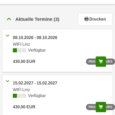
r
h
a
Aktuelle Termine
(3)
Drucken
l
t
e
08.10.2026 - 08.10.2026
n
WIFI Linz
S
Verfügbar
i
e
Scree
430,00 EUR
PRÄSENZKURS
i
n
d
i
15.02.2027 - 15.02.2027
e
WIFI Linz
s
Verfügbar
e
m
Scree
430,00 EUR
PRÄSENZKURS
C