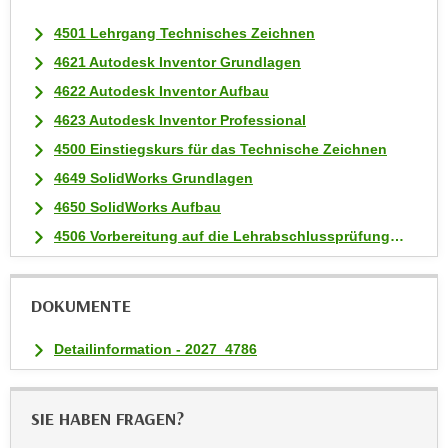
n
v
4501 Lehrgang Technisches Zeichnen
o
4621 Autodesk Inventor Grundlagen
n
4622 Autodesk Inventor Aufbau
C
4623 Autodesk Inventor Professional
o
4500 Einstiegskurs für das Technische Zeichnen
o
k
4649 SolidWorks Grundlagen
i
4650 SolidWorks Aufbau
e
4506 Vorbereitung auf die Lehrabschlussprüfung Technische:r Zeichner:in
s
z
u
DOKUMENTE
a
k
Detailinformation - 2027_4786
z
e
p
SIE HABEN FRAGEN?
t