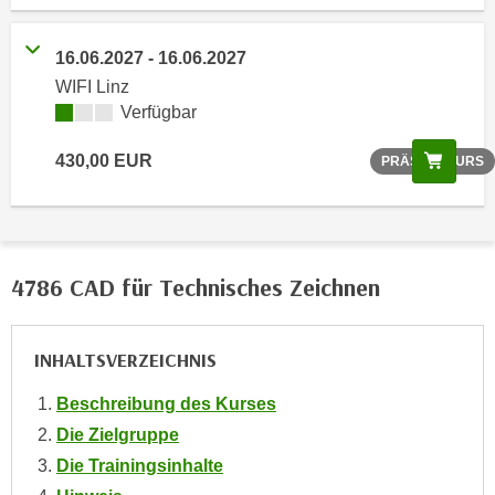
o
o
16.06.2027 - 16.06.2027
k
WIFI Linz
i
Verfügbar
e
b
Scree
430,00 EUR
PRÄSENZKURS
a
n
n
e
r
4786 CAD für Technisches Zeichnen
,
d
INHALTSVERZEICHNIS
e
r
Beschreibung des Kurses
D
Die Zielgruppe
a
Die Trainingsinhalte
t
e