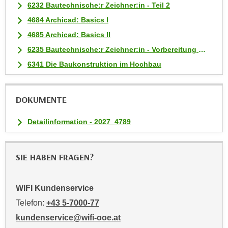
n
6232 Bautechnische:r Zeichner:in - Teil 2
v
4684 Archicad: Basics I
o
4685 Archicad: Basics II
n
6235 Bautechnische:r Zeichner:in - Vorbereitung auf die Lehrabschlussprüfung
C
6341 Die Baukonstruktion im Hochbau
o
o
k
DOKUMENTE
i
e
Detailinformation - 2027_4789
s
z
u
SIE HABEN FRAGEN?
a
k
z
WIFI Kundenservice
e
Telefon:
+43 5-7000-77
p
kundenservice@wifi-ooe.at
t