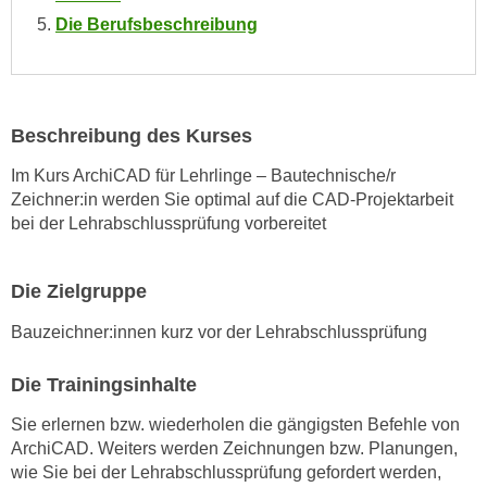
Die Berufsbeschreibung
n
s
c
h
u
Beschreibung des Kurses
t
Im Kurs ArchiCAD für Lehrlinge – Bautechnische/r
z
Zeichner:in werden Sie optimal auf die CAD-Projektarbeit
e
bei der Lehrabschlussprüfung vorbereitet
r
k
l
Die Zielgruppe
ä
Bauzeichner:innen kurz vor der Lehrabschlussprüfung
r
u
Die Trainingsinhalte
n
g
Sie erlernen bzw. wiederholen die gängigsten Befehle von
s
ArchiCAD. Weiters werden Zeichnungen bzw. Planungen,
o
wie Sie bei der Lehrabschlussprüfung gefordert werden,