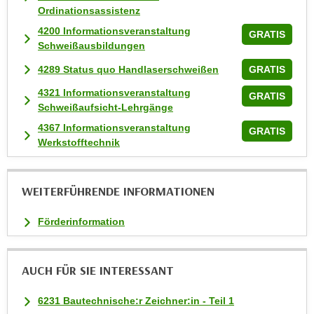
Ordinationsassistenz
t
4200 Informationsveranstaltung
i
GRATIS
Schweißausbildungen
e
r
4289 Status quo Handlaserschweißen
GRATIS
e
4321 Informationsveranstaltung
GRATIS
n
Schweißaufsicht-Lehrgänge
"
4367 Informationsveranstaltung
GRATIS
,
Werkstofftechnik
u
m
a
WEITERFÜHRENDE INFORMATIONEN
l
l
Förderinformation
e
A
r
AUCH FÜR SIE INTERESSANT
t
6231 Bautechnische:r Zeichner:in - Teil 1
e