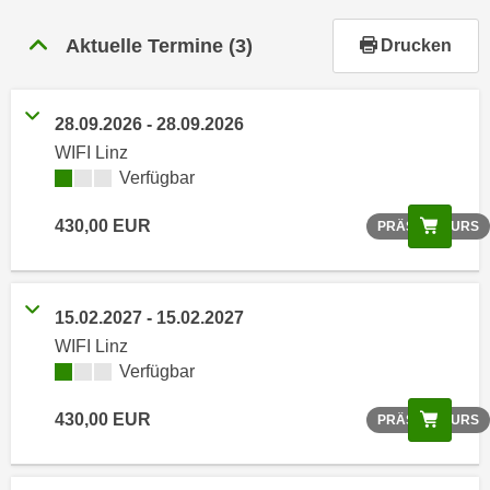
r
h
Aktuelle Termine
(3)
Drucken
a
l
t
28.09.2026 - 28.09.2026
e
WIFI Linz
n
Verfügbar
S
i
Scree
430,00 EUR
PRÄSENZKURS
e
i
n
15.02.2027 - 15.02.2027
d
WIFI Linz
i
Verfügbar
e
s
Scree
430,00 EUR
PRÄSENZKURS
e
m
C