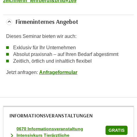
zeichnerin_lehrberuf&brfid=169
k
e
n
Firmeninternes Angebot
S
i
Dieses Seminar bieten wir auch:
e
Exklusiv für Ihr Unternehmen
a
Absolut praxisnah – auf Ihren Bedarf abgestimmt
u
Zeitlich, örtlich und inhaltlich flexibel
f
"
Jetzt anfragen:
Anfrageformular
A
l
l
e
a
k
INFORMATIONS­VERANSTALTUNGEN
z
0670 Informationsveranstaltung
e
GRATIS
Intensivkurs Tierärztliche
p