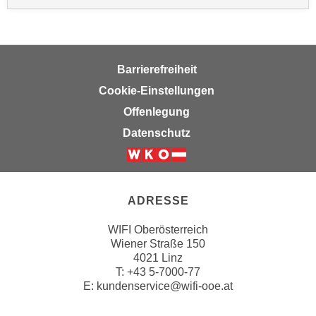
i
e
r
e
Barrierefreiheit
n
Cookie-Einstellungen
o
Offenlegung
d
e
Datenschutz
r
k
l
i
ADRESSE
c
WIFI Oberösterreich
k
Wiener Straße 150
e
4021 Linz
n
T:
+43 5-7000-77
S
E:
kundenservice@wifi-ooe.at
i
e