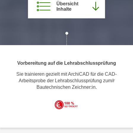
Übersicht
m
Inhalte
a
t
i
o
n
e
n
Vorbereitung auf die Lehrabschlussprüfung
z
u
Sie trainieren gezielt mit ArchiCAD für die CAD-
C
Arbeitsprobe der Lehrabschlussprüfung zum/r
o
Bautechnischen Zeichner:in.
o
k
i
e
s
e