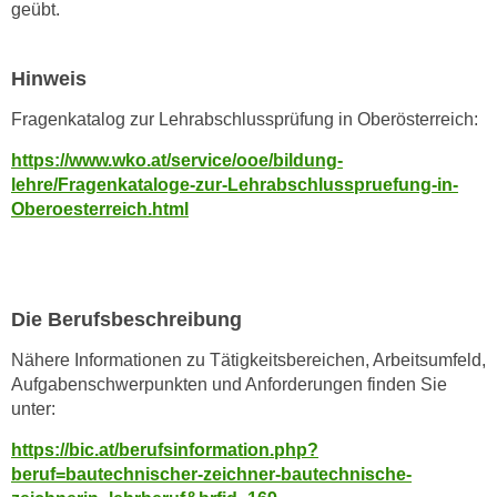
w
geübt.
i
e
Hinweis
i
m
Fragenkatalog zur Lehrabschlussprüfung in Oberösterreich:
I
https://www.wko.at/service/ooe/bildung-
m
lehre/Fragenkataloge-zur-Lehrabschlusspruefung-in-
p
Oberoesterreich.html
r
e
s
s
Die Berufsbeschreibung
u
m
Nähere Informationen zu Tätigkeitsbereichen, Arbeitsumfeld,
.
Aufgabenschwerpunkten und Anforderungen finden Sie
K
unter:
l
https://bic.at/berufsinformation.php?
i
beruf=bautechnischer-zeichner-bautechnische-
c