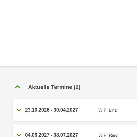
e
r
h
a
l
t
e
n
S
i
e
i
Aktuelle Termine
(2)
n
d
i
23.10.2026 - 30.04.2027
WIFI Linz
e
s
e
m
04.06.2027 - 08.07.2027
WIFI Ried