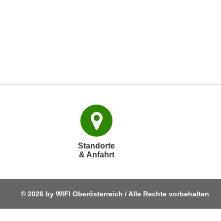
e
n
s
c
h
u
t
z
e
r
k
l
Standorte
ä
& Anfahrt
r
u
n
© 2026 by WIFI Oberösterreich / Alle Rechte vorbehalten
g
s