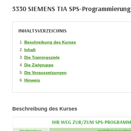
C
5330 SIEMENS TIA SPS-Programmierun
o
o
k
INHALTSVERZEICHNIS
i
e
Beschreibung des Kurses
b
Inhalt
a
Die Trainingsziele
n
Die Zielgruppe
n
Die Voraussetzungen
e
Hinweis
r
,
d
e
Beschreibung des Kurses
r
D
a
t