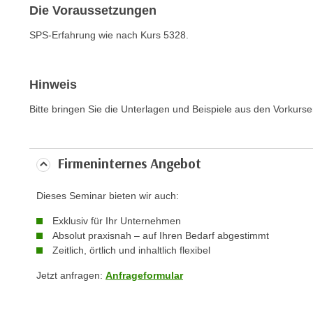
c
Die Voraussetzungen
k
SPS-Erfahrung wie nach Kurs 5328.
e
n
S
Hinweis
i
e
Bitte bringen Sie die Unterlagen und Beispiele aus den Vorkurse
a
u
f
Firmeninternes Angebot
"
A
Dieses Seminar bieten wir auch:
l
Exklusiv für Ihr Unternehmen
l
Absolut praxisnah – auf Ihren Bedarf abgestimmt
e
Zeitlich, örtlich und inhaltlich flexibel
a
Jetzt anfragen:
Anfrageformular
k
z
e