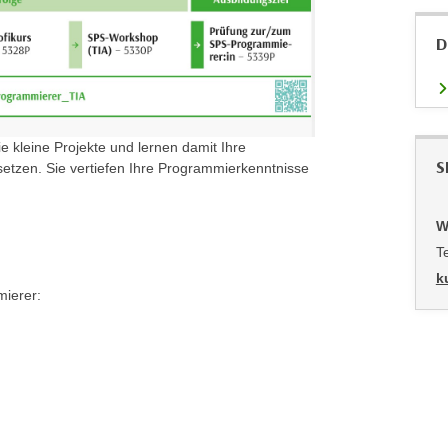
D
kleine Projekte und lernen damit Ihre
S
setzen. Sie vertiefen Ihre Programmierkenntnisse
W
T
k
mierer: