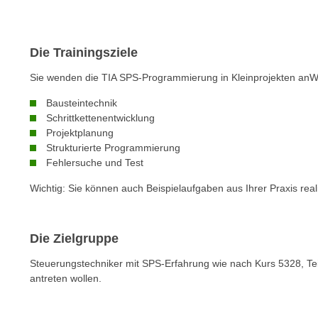
o
w
i
Die Trainingsziele
e
i
Sie wenden die TIA SPS-Programmierung in Kleinprojekten anW
m
Bausteintechnik
I
Schrittkettenentwicklung
m
Projektplanung
p
Strukturierte Programmierung
r
Fehlersuche und Test
e
Wichtig: Sie können auch Beispielaufgaben aus Ihrer Praxis real
s
s
u
Die Zielgruppe
m
.
Steuerungstechniker mit SPS-Erfahrung wie nach Kurs 5328, T
K
antreten wollen.
l
i