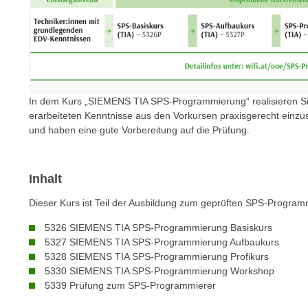
e
n
s
c
h
u
In dem Kurs „SIEMENS TIA SPS-Programmierung“ realisieren Sie 
t
erarbeiteten Kenntnisse aus den Vorkursen praxisgerecht einzu
z
und haben eine gute Vorbereitung auf die Prüfung.
e
r
Inhalt
k
l
Dieser Kurs ist Teil der Ausbildung zum geprüften SPS-Program
ä
r
5326 SIEMENS TIA SPS-Programmierung Basiskurs
5327 SIEMENS TIA SPS-Programmierung Aufbaukurs
u
5328 SIEMENS TIA SPS-Programmierung Profikurs
n
5330 SIEMENS TIA SPS-Programmierung Workshop
g
5339 Prüfung zum SPS-Programmierer
s