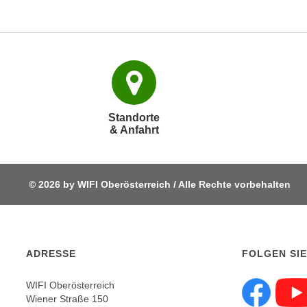
p
t
i
e
r
e
n
Standorte
"
& Anfahrt
,
u
m
© 2026 by WIFI Oberösterreich / Alle Rechte vorbehalten
a
l
l
e
ADRESSE
FOLGEN SIE
A
r
WIFI Oberösterreich
t
Wiener Straße 150