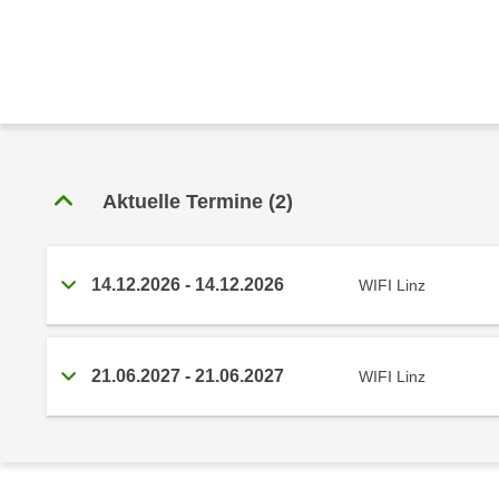
e
r
h
a
l
t
e
n
Aktuelle Termine
(2)
S
i
e
14.12.2026 - 14.12.2026
WIFI Linz
i
n
d
21.06.2027 - 21.06.2027
WIFI Linz
i
e
s
e
m