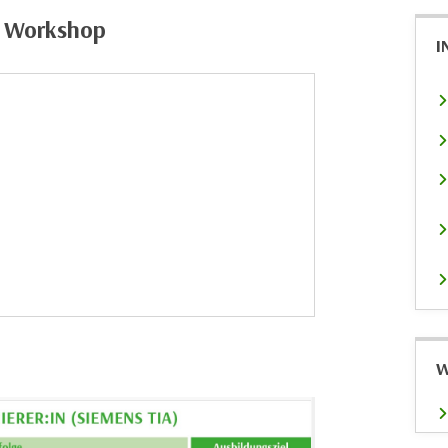
g Workshop
I
W