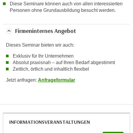
Diese Seminare können auch von allen interessierten
t
Personen ohne Grundausbildung besucht werden.
i
e
r
Firmeninternes Angebot
e
n
Dieses Seminar bieten wir auch:
"
Exklusiv für Ihr Unternehmen
,
Absolut praxisnah – auf Ihren Bedarf abgestimmt
u
Zeitlich, örtlich und inhaltlich flexibel
m
a
Jetzt anfragen:
Anfrageformular
l
l
e
A
r
t
INFORMATIONS­VERANSTALTUNGEN
e