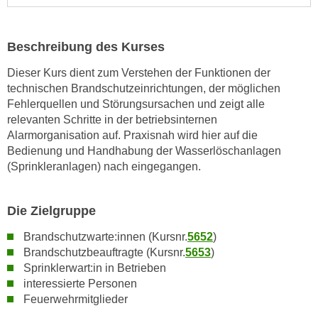
n
s
Beschreibung des Kurses
c
h
Dieser Kurs dient zum Verstehen der Funktionen der
u
technischen Brandschutzeinrichtungen, der möglichen
t
Fehlerquellen und Störungsursachen und zeigt alle
z
relevanten Schritte in der betriebsinternen
Alarmorganisation auf. Praxisnah wird hier auf die
e
Bedienung und Handhabung der Wasserlöschanlagen
r
(Sprinkleranlagen) nach eingegangen.
k
l
ä
Die Zielgruppe
r
Brandschutzwarte:innen (Kursnr.
5652
)
u
Brandschutzbeauftragte (Kursnr.
5653
)
n
Sprinklerwart:in in Betrieben
g
interessierte Personen
s
Feuerwehrmitglieder
o