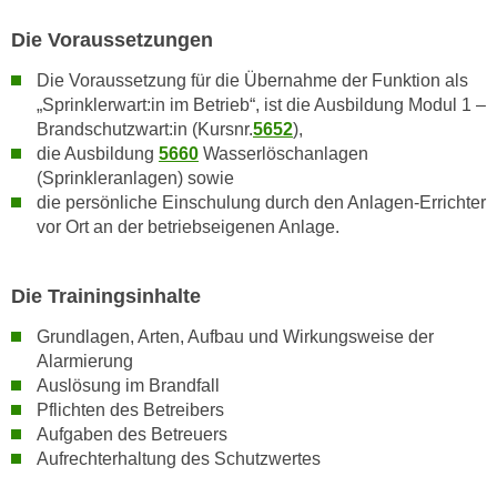
w
i
Die Voraussetzungen
e
Die Voraussetzung für die Übernahme der Funktion als
i
„Sprinklerwart:in im Betrieb“, ist die Ausbildung Modul 1 –
m
Brandschutzwart:in (Kursnr.
5652
),
I
die Ausbildung
5660
Wasserlöschanlagen
m
(Sprinkleranlagen) sowie
p
die persönliche Einschulung durch den Anlagen-Errichter
r
vor Ort an der betriebseigenen Anlage.
e
s
Die Trainingsinhalte
s
u
Grundlagen, Arten, Aufbau und Wirkungsweise der
m
Alarmierung
.
Auslösung im Brandfall
K
Pflichten des Betreibers
l
Aufgaben des Betreuers
Aufrechterhaltung des Schutzwertes
i
c