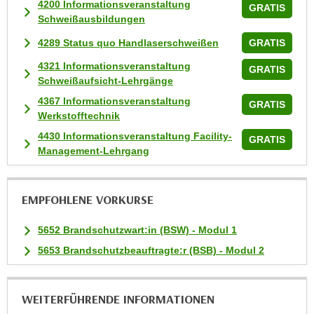
4200 Informationsveranstaltung
n
GRATIS
Schweißausbildungen
v
o
4289 Status quo Handlaserschweißen
GRATIS
n
4321 Informationsveranstaltung
GRATIS
C
Schweißaufsicht-Lehrgänge
o
4367 Informationsveranstaltung
GRATIS
o
Werkstofftechnik
k
4430 Informationsveranstaltung Facility-
i
GRATIS
Management-Lehrgang
e
s
z
EMPFOHLENE VORKURSE
u
a
5652 Brandschutzwart:in (BSW) - Modul 1
k
5653 Brandschutzbeauftragte:r (BSB) - Modul 2
z
e
p
WEITERFÜHRENDE INFORMATIONEN
t