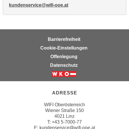
kundenservice@wifi-ooe.at
a
u
f
"
E
Barrierefreiheit
i
Cookie-Einstellungen
n
s
Offenlegung
t
Datenschutz
e
l
l
u
ADRESSE
n
g
WIFI Oberösterreich
e
Wiener Straße 150
4021 Linz
n
T:
+43 5-7000-77
"
E:
kundenservice@wifi-ooe.at