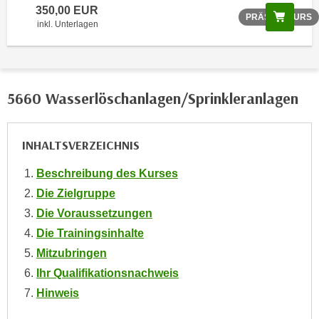
350,00 EUR
o
Scree
PRÄSENZKURS
inkl. Unterlagen
o
k
i
e
5660 Wasserlöschanlagen/Sprinkleranlagen
b
a
n
INHALTSVERZEICHNIS
n
e
Beschreibung des Kurses
r
Die Zielgruppe
,
Die Voraussetzungen
d
e
Die Trainingsinhalte
r
Mitzubringen
D
Ihr Qualifikationsnachweis
a
Hinweis
t
e