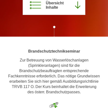
Übersicht
m
Inhalte
a
t
i
o
n
e
n
Brandschutztechnikseminar
z
u
Zur Betreuung von Wasserlöschanlagen
C
(Sprinkleranlagen) sind für die
o
Brandschutzbeauftragten entsprechende
o
Fachkenntnisse erforderlich. Das nötige Grundwissen
k
erarbeiten Sie sich hier gemäß Ausbildungsrichtlinie
i
TRVB 117 O. Der Kurs beinhaltet die Erweiterung
des österr. Brandschutzpasses.
e
s
e