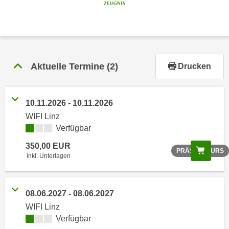
r
h
a
l
t
e
Aktuelle Termine
(2)
Drucken
n
S
i
10.11.2026 - 10.11.2026
e
WIFI Linz
i
Verfügbar
n
350,00 EUR
Scree
d
PRÄSENZKURS
inkl. Unterlagen
i
e
s
08.06.2027 - 08.06.2027
e
WIFI Linz
m
Verfügbar
C