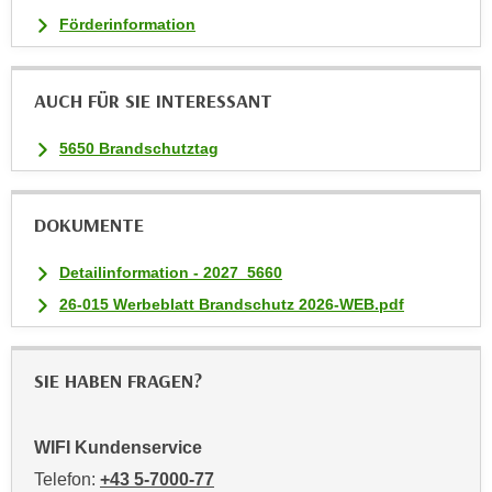
i
Förderinformation
e
r
e
AUCH FÜR SIE INTERESSANT
n
o
5650 Brandschutztag
d
e
DOKUMENTE
r
k
Detailinformation - 2027_5660
l
26-015 Werbeblatt Brandschutz 2026-WEB.pdf
i
c
k
SIE HABEN FRAGEN?
e
n
S
WIFI Kundenservice
i
Telefon:
+43 5-7000-77
e