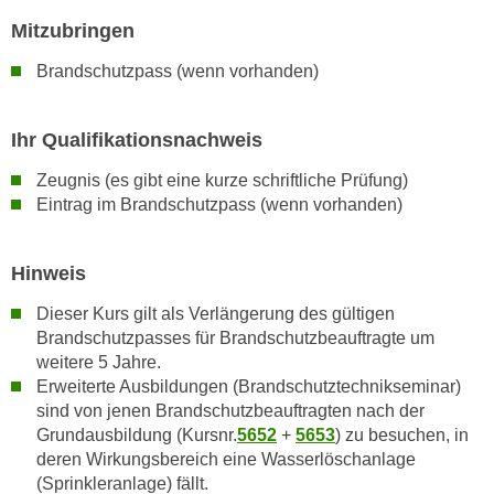
k
Mitzubringen
e
n
Brandschutzpass (wenn vorhanden)
S
i
Ihr Qualifikationsnachweis
e
a
Zeugnis (es gibt eine kurze schriftliche Prüfung)
u
Eintrag im Brandschutzpass (wenn vorhanden)
f
"
Hinweis
A
l
Dieser Kurs gilt als Verlängerung des gültigen
l
Brandschutzpasses für Brandschutzbeauftragte um
e
weitere 5 Jahre.
Erweiterte Ausbildungen (Brandschutztechnikseminar)
a
sind von jenen Brandschutzbeauftragten nach der
k
Grundausbildung (Kursnr.
5652
+
5653
) zu besuchen, in
z
deren Wirkungsbereich eine Wasserlöschanlage
e
(Sprinkleranlage) fällt.
p