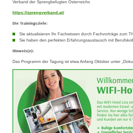
Verband der Sprengbefugten Österreichs
e
https://sprengverband.at/
n
s
Die Trainingsziele:
c
Sie aktualisieren Ihr Fachwissen durch Fachvorträge zum 
h
Sie haben den perfekten Erfahrungsaustausch mit Berufskol
u
t
Hinweis(e):
z
Das Programm der Tagung ist etwa Anfang Oktober unter „Dokum
e
r
k
l
ä
r
u
n
g
s