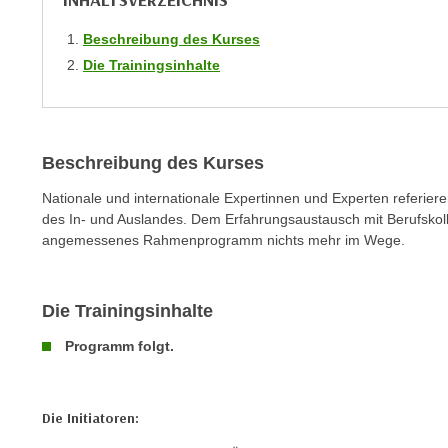
INHALTSVERZEICHNIS
C
o
Beschreibung des Kurses
o
Die Trainingsinhalte
k
i
e
b
Beschreibung des Kurses
a
Nationale und internationale Expertinnen und Experten referie
n
des In- und Auslandes. Dem Erfahrungsaustausch mit Berufskoll
n
angemessenes Rahmenprogramm nichts mehr im Wege.
e
r
,
Die Trainingsinhalte
d
Programm folgt.
e
r
D
Die Initiatoren:
a
t