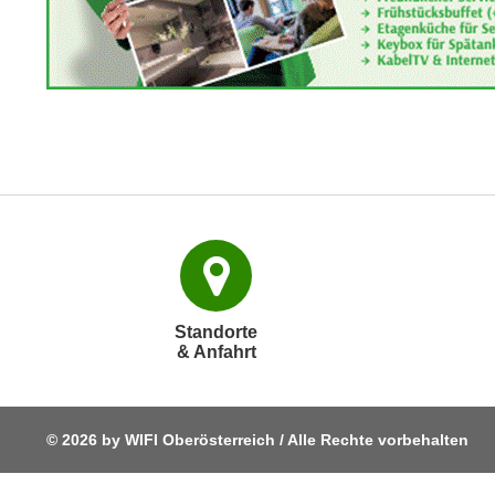
o
w
i
e
i
m
I
m
p
r
e
s
s
Standorte
u
& Anfahrt
m
.
K
© 2026 by WIFI Oberösterreich / Alle Rechte vorbehalten
l
i