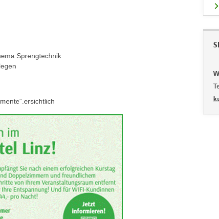
S
Thema Sprengtechnik
legen
W
T
k
ente“.ersichtlich