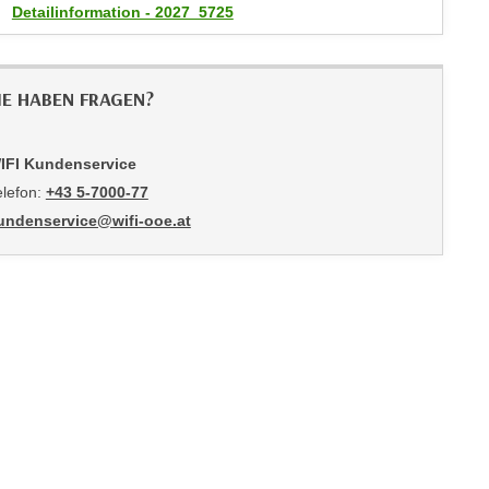
Detailinformation - 2027_5725
IE HABEN FRAGEN?
IFI Kundenservice
elefon:
+43 5-7000-77
undenservice@wifi-ooe.at