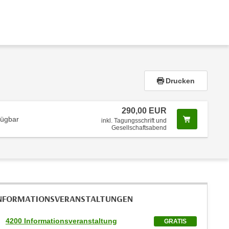
Drucken
290,00 EUR
Screenread
fügbar
inkl. Tagungsschrift und
Gesellschaftsabend
NFORMATIONS­VERANSTALTUNGEN
4200 Informationsveranstaltung
GRATIS