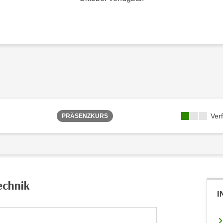
Ver
PRÄSENZKURS
echnik
I