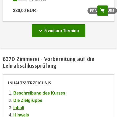
n
Scree
330,00 EUR
PRÄSENZKURS
s
c
h
5 weitere Termine
u
t
z
e
r
6370 Zimmerei - Vorbereitung auf die
k
Lehrabschlussprüfung
l
ä
r
INHALTSVERZEICHNIS
u
Beschreibung des Kurses
n
g
Die Zielgruppe
s
Inhalt
o
Hinweis