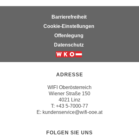
a
u
Barrierefreiheit
f
Cookie-Einstellungen
"
Offenlegung
E
i
Datenschutz
n
s
t
e
ADRESSE
l
WIFI Oberösterreich
l
Wiener Straße 150
u
4021 Linz
n
T:
+43 5-7000-77
g
E:
kundenservice@wifi-ooe.at
e
n
FOLGEN SIE UNS
"