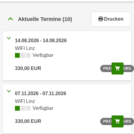
r
h
a
Aktuelle Termine
(10)
Drucken
l
t
e
14.08.2026 - 14.08.2026
n
WIFI Linz
S
Verfügbar
i
e
Scree
330,00 EUR
PRÄSENZKURS
i
n
d
07.11.2026 - 07.11.2026
i
WIFI Linz
e
Verfügbar
s
e
Scree
330,00 EUR
PRÄSENZKURS
m
C