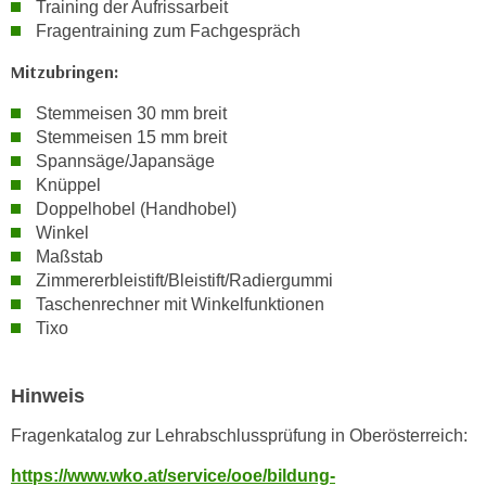
Training der Aufrissarbeit
k
Fragentraining zum Fachgespräch
e
n
Mitzubringen:
S
Stemmeisen 30 mm breit
i
Stemmeisen 15 mm breit
e
Spannsäge/Japansäge
a
Knüppel
u
Doppelhobel (Handhobel)
f
Winkel
"
Maßstab
A
Zimmererbleistift/Bleistift/Radiergummi
l
Taschenrechner mit Winkelfunktionen
Tixo
l
e
a
Hinweis
k
z
Fragenkatalog zur Lehrabschlussprüfung in Oberösterreich:
e
https://www.wko.at/service/ooe/bildung-
p