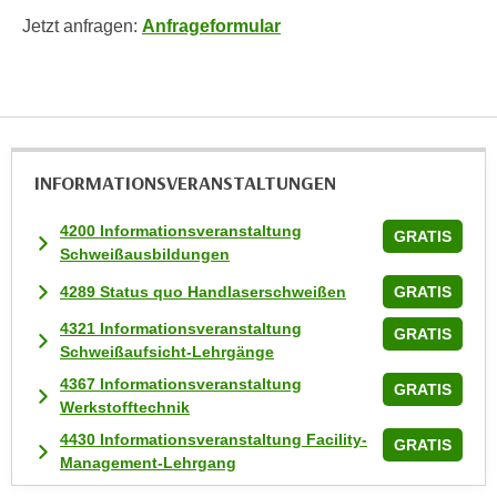
n
Jetzt anfragen:
Anfrageformular
v
o
n
C
o
o
INFORMATIONS­VERANSTALTUNGEN
k
i
4200 Informationsveranstaltung
GRATIS
e
Schweißausbildungen
s
4289 Status quo Handlaserschweißen
GRATIS
z
u
4321 Informationsveranstaltung
GRATIS
Schweißaufsicht-Lehrgänge
a
k
4367 Informationsveranstaltung
GRATIS
z
Werkstofftechnik
e
4430 Informationsveranstaltung Facility-
GRATIS
p
Management-Lehrgang
t