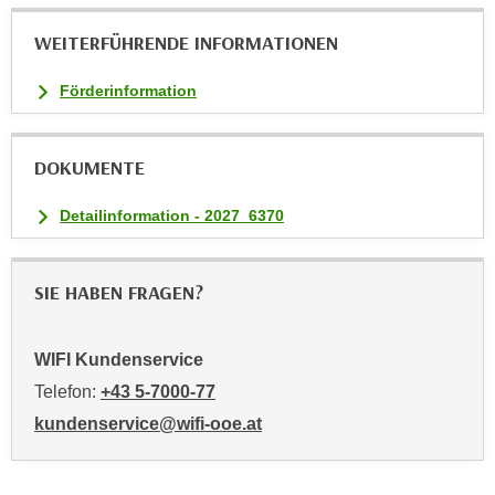
i
WEITERFÜHRENDE INFORMATIONEN
e
r
Förderinformation
e
n
o
DOKUMENTE
d
e
Detailinformation - 2027_6370
r
k
l
SIE HABEN FRAGEN?
i
c
WIFI Kundenservice
k
e
Telefon:
+43 5-7000-77
n
kundenservice@wifi-ooe.at
S
i
e