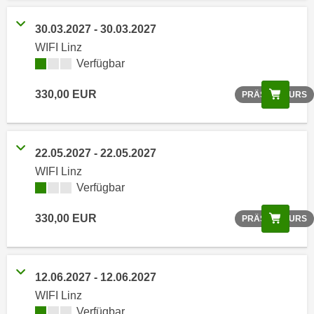
o
o
30.03.2027 - 30.03.2027
k
WIFI Linz
i
Verfügbar
e
Scree
330,00 EUR
b
PRÄSENZKURS
a
n
n
22.05.2027 - 22.05.2027
e
WIFI Linz
r
Verfügbar
,
d
Scree
330,00 EUR
PRÄSENZKURS
e
r
D
12.06.2027 - 12.06.2027
a
WIFI Linz
t
Verfügbar
e