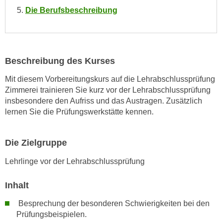
w
Die Berufsbeschreibung
i
e
i
m
Beschreibung des Kurses
I
m
Mit diesem Vorbereitungskurs auf die Lehrabschlussprüfung
p
Zimmerei trainieren Sie kurz vor der Lehrabschlussprüfung
r
insbesondere den Aufriss und das Austragen. Zusätzlich
e
lernen Sie die Prüfungswerkstätte kennen.
s
s
Die Zielgruppe
u
m
Lehrlinge vor der Lehrabschlussprüfung
.
K
Inhalt
l
Besprechung der besonderen Schwierigkeiten bei den
i
Prüfungsbeispielen.
c