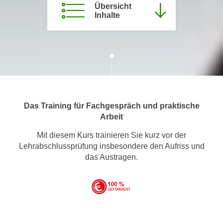
Übersicht
m
Inhalte
a
t
i
o
n
e
n
Das Training für Fachgespräch und praktische
z
Arbeit
u
C
Mit diesem Kurs trainieren Sie kurz vor der
o
Lehrabschlussprüfung insbesondere den Aufriss und
o
das Austragen.
k
i
e
s
e