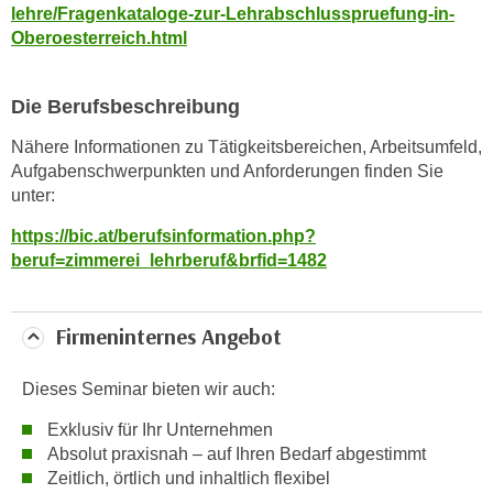
lehre/Fragenkataloge-zur-Lehrabschlusspruefung-in-
t
Oberoesterreich.html
i
e
r
Die Berufsbeschreibung
e
Nähere Informationen zu Tätigkeitsbereichen, Arbeitsumfeld,
n
Aufgabenschwerpunkten und Anforderungen finden Sie
"
unter:
,
https://bic.at/berufsinformation.php?
u
beruf=zimmerei_lehrberuf&brfid=1482
m
a
l
Firmeninternes Angebot
l
e
Dieses Seminar bieten wir auch:
A
r
Exklusiv für Ihr Unternehmen
t
Absolut praxisnah – auf Ihren Bedarf abgestimmt
e
Zeitlich, örtlich und inhaltlich flexibel