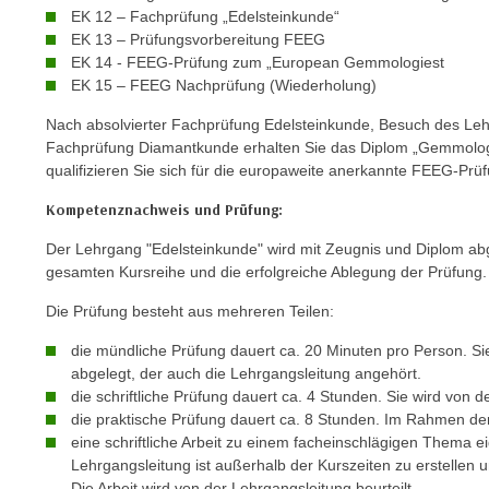
c
EK 12 – Fachprüfung „Edelsteinkunde“
k
EK 13 – Prüfungsvorbereitung FEEG
EK 14 - FEEG-Prüfung zum „European Gemmologiest
e
EK 15 – FEEG Nachprüfung (Wiederholung)
n
S
Nach absolvierter Fachprüfung Edelsteinkunde, Besuch des Le
i
Fachprüfung Diamantkunde erhalten Sie das Diplom „Gemmologe
e
qualifizieren Sie sich für die europaweite anerkannte FEEG-P
a
Kompetenznachweis und Prüfung:
u
f
Der Lehrgang "Edelsteinkunde" wird mit Zeugnis und Diplom ab
gesamten Kursreihe und die erfolgreiche Ablegung der Prüfung.
"
A
Die Prüfung besteht aus mehreren Teilen:
l
die mündliche Prüfung dauert ca. 20 Minuten pro Person. Si
l
abgelegt, der auch die Lehrgangsleitung angehört.
e
die schriftliche Prüfung dauert ca. 4 Stunden. Sie wird von de
a
die praktische Prüfung dauert ca. 8 Stunden. Im Rahmen der
k
eine schriftliche Arbeit zu einem facheinschlägigen Thema 
z
Lehrgangsleitung ist außerhalb der Kurszeiten zu erstellen 
e
Die Arbeit wird von der Lehrgangsleitung beurteilt