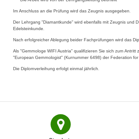
p
Im Anschluss an die Prüfung wird das Zeugnis ausgegeben.
t
i
Der Lehrgang "Diamantkunde" wird ebenfalls mit Zeugnis und D
e
Edelsteinkunde.
r
Nach erfolgreicher Ablegung beider Fachprüfungen wird das Di
e
n
Als "Gemmologe WIFI Austria" qualifizieren Sie sich zum Antri
"European Gemmologist" (Kurnummer 6498) der Federation for
"
,
Die Diplomverleihung erfolgt einmal jährlich.
u
m
a
l
l
e
A
r
t