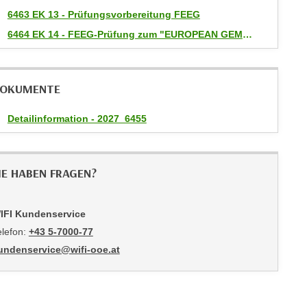
6463 EK 13 - Prüfungsvorbereitung FEEG
6464 EK 14 - FEEG-Prüfung zum "EUROPEAN GEMMOLOGIST"
OKUMENTE
Detailinformation - 2027_6455
IE HABEN FRAGEN?
IFI Kundenservice
elefon:
+43 5-7000-77
undenservice@wifi-ooe.at