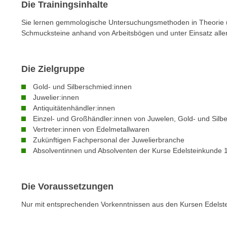
Die Trainingsinhalte
e
n
Sie lernen gemmologische Untersuchungsmethoden in Theorie u
Schmucksteine anhand von Arbeitsbögen und unter Einsatz aller 
s
c
h
Die Zielgruppe
u
t
Gold- und Silberschmied:innen
z
Juwelier:innen
e
Antiquitätenhändler:innen
Einzel- und Großhändler:innen von Juwelen, Gold- und Silb
r
Vertreter:innen von Edelmetallwaren
k
Zukünftigen Fachpersonal der Juwelierbranche
l
Absolventinnen und Absolventen der Kurse Edelsteinkunde 1
ä
r
u
Die Voraussetzungen
n
g
Nur mit entsprechenden Vorkenntnissen aus den Kursen Edelst
s