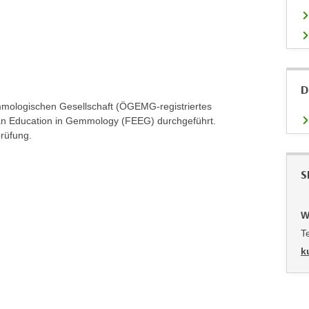
D
mmologischen Gesellschaft (ÖGEMG-registriertes
pean Education in Gemmology (FEEG) durchgeführt.
rüfung.
S
W
T
k