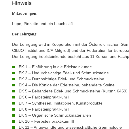
o
Hinweis
w
Mitzubringen:
i
e
Lupe, Pinzette und ein Leuchtstift
i
Der Lehrgang:
m
I
Der Lehrgang wird in Kooperation mit der Österreichischen Ge
m
CIBJO-Institut und ICA-Mitglied) und der Federation for Euro
p
Der Lehrgang Edelsteinkunde besteht aus 11 Kursen und Fachp
r
EK 1 – Einführung in die Edelsteinkunde
e
EK 2 – Undurchsichtige Edel- und Schmucksteine
s
EK 3 – Durchsichtige Edel- und Schmucksteine
s
EK 4 – Die Könige der Edelsteine, behandelte Steine
u
EK 5 – Behandelte Edel- und Schmucksteine (Kursnr. 6459)
EK 6 – Farbsteinpraktikum I
m
EK 7 – Synthesen, Imitationen, Kunstprodukte
.
EK 8 – Farbsteinpraktikum II
K
EK 9 – Organische Schmuckmaterialien
l
EK 10 – Farbsteinpraktikum III
i
EK 11 – Angewandte und wissenschaftliche Gemmologie