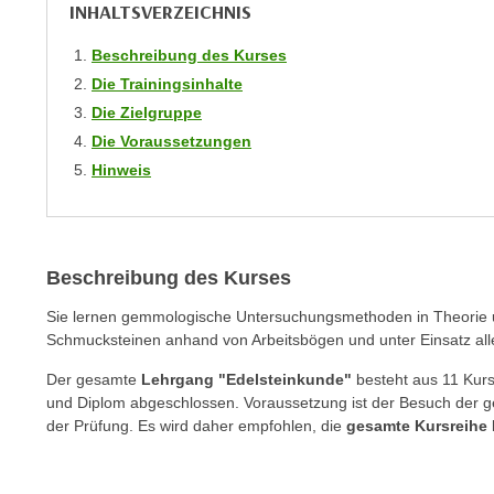
INHALTSVERZEICHNIS
C
o
Beschreibung des Kurses
o
Die Trainingsinhalte
k
Die Zielgruppe
i
Die Voraussetzungen
e
Hinweis
b
a
n
n
Beschreibung des Kurses
e
r
Sie lernen gemmologische Untersuchungsmethoden in Theorie u
,
Schmucksteinen anhand von Arbeitsbögen und unter Einsatz aller
d
Der gesamte
Lehrgang "Edelsteinkunde"
besteht aus 11 Kurs
e
und Diplom abgeschlossen. Voraussetzung ist der Besuch der g
r
der Prüfung. Es wird daher empfohlen, die
gesamte Kursreihe 
D
a
t