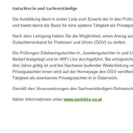
c
Gutachter:in und Sachverständige
k
e
Die Ausbildung dient in erster Linie zum Erwerb der in den Pr
n
und bietet damit die Basis für eine spätere Tätigkeit als Privatg
S
Nach dem Lehrgang haben Sie die Möglichkeit, einen Antrag auf
i
Gutachterverband für Pretiosen und Uhren (ÖGV) zu stellen.
e
Die Prüfungen Edelsteingutachter:in, Juwelengutachter:in und
a
Bedarf festgelegt und im WIFI Linz durchgeführt. Bei erfolgreic
u
drei Jahre gültig ist und bei Nachweis laufender Weiterbildung v
f
Privatgutachter:innen wird auf der Homepage des ÖGV veröffentl
"
Tätigkeit als anerkannte Privatgutachter:in in Österreich.
A
Gemäß den Voraussetzungen des Sachverständigen-Dolmetsch
l
l
Näher Informationen unter
www.gerichts-sv.at
e
a
k
z
e