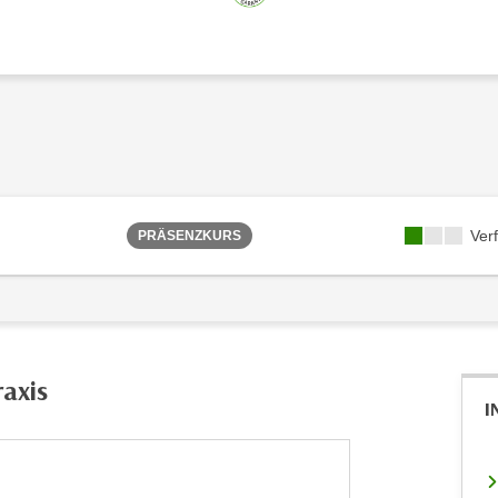
Ver
PRÄSENZKURS
raxis
I