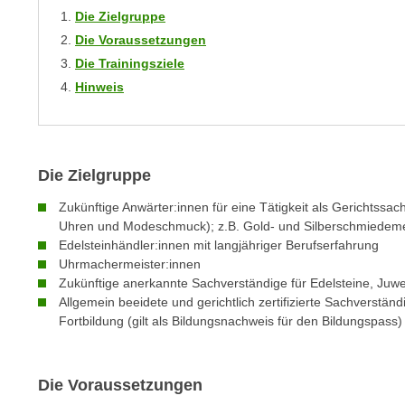
C
Die Zielgruppe
o
Die Voraussetzungen
o
Die Trainingsziele
k
Hinweis
i
e
b
a
Die Zielgruppe
n
n
Zukünftige Anwärter:innen für eine Tätigkeit als Gerichtssa
Uhren und Modeschmuck); z.B. Gold- und Silberschmiedemeis
e
Edelsteinhändler:innen mit langjähriger Berufserfahrung
r
Uhrmachermeister:innen
,
Zukünftige anerkannte Sachverständige für Edelsteine, Juwe
d
Allgemein beeidete und gerichtlich zertifizierte Sachverst
e
Fortbildung (gilt als Bildungsnachweis für den Bildungspass)
r
D
a
Die Voraussetzungen
t