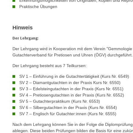
Erkennungsmöglichkeiten von Originalen, Kopien und Repro
o
Praktische Übungen
w
i
e
Hinweis
i
m
Der Lehrgang:
I
Der Lehrgang wird in Kooperation mit dem Verein "Gemmologie 
m
Gutachterverband für Pretiosen und Uhren (ÖGV) durchgeführt.
p
r
Der Lehrgang besteht aus 7 Teilkursen:
e
SV 1 – Einführung in die Gutachtertätigkeit (Kurs Nr. 6549)
s
SV 2 – Diamantgutachten in der Praxis Kurs Nr. 6550)
s
SV 3 – Edelsteingutachten in der Praxis (Kurs Nr. 6551)
u
SV 4 – Pretiosengutachten in der Praxis (Kurs Nr. 6552)
m
SV 5 – Gutachterpraktikum (Kurs Nr. 6553)
SV 6 – Silbergutachten in der Praxis (Kurs Nr. 6554)
.
SV 7 – Englisch für Gutachter:innen (Kurs Nr. 6555)
K
l
Nach dem Lehrgang können Sie in der Folge die Diplomprüfung 
i
ablegen. Diese beiden Prüfungen bilden die Basis für eine zukünf