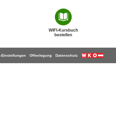
WIFI-Kursbuch
bestellen
-Einstellungen
Offenlegung
Datenschutz
k
ube
stagram
 LinkedIn
uf TikTok