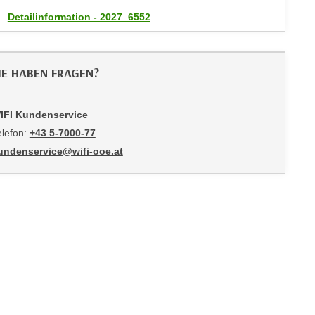
Detailinformation - 2027_6552
IE HABEN FRAGEN?
IFI Kundenservice
elefon:
+43 5-7000-77
undenservice@wifi-ooe.at