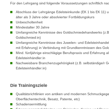
Für den Lehrgang sind folgende Voraussetzungen schriftlich na
e
n
Abschluss der Lehrgänge Edelsteinkunde (EK 1 bis EK 11) u
s
älter als 3 Jahre oder absolvierter Fortbildungskurs
c
Unbescholtenheit
Mindestalter 30 Jahre
h
Umfangreiche Kenntnisse des Goldschmiedehandwerks (z.B. 
u
Goldschmied:in)
t
Umfangreiche Kenntnisse des Juwelen- und Edelsteinhandels
z
mit Erfahrung) in Verbindung mit Grundkenntnissen des G
e
Mind. fünfjährige einschlägige Berufspraxis und Erfahrung a
r
Edelsteinhändler:in
k
Nachweisbare Branchenzugehörigkeit (z.B. selbständige/r Go
Edelsteinhändler:in)
l
ä
r
Die Trainingsziele
u
n
Qualitätsrichtlinien von antiken und modernen Schmuckgege
g
Oberflächentechnik, Besatz, Patente, etc)
s
Schadensermittlung