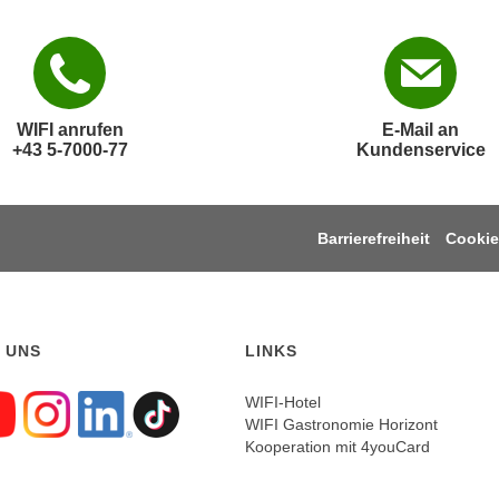
WIFI anrufen
E-Mail an
+43 5-7000-77
Kundenservice
Barrierefreiheit
Cookie
 UNS
LINKS
WIFI-Hotel
WIFI Gastronomie Horizont
gen sie uns auf Faceboo
Folgen sie uns auf Yout
Folgen sie uns auf In
Folgen sie uns auf
Folgen sie uns a
Kooperation mit 4youCard