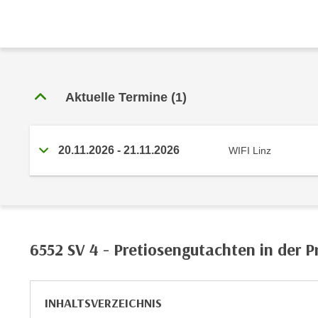
e
r
h
a
l
t
Aktuelle Termine
(1)
e
n
S
20.11.2026 - 21.11.2026
WIFI Linz
i
e
i
n
d
i
6552 SV 4 - Pretiosengutachten in der P
e
s
e
INHALTSVERZEICHNIS
m