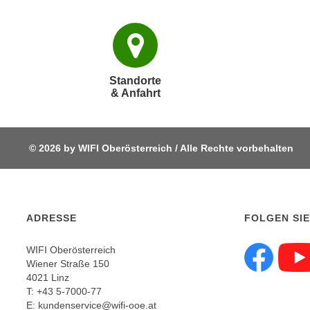
p
t
i
e
r
Standorte
& Anfahrt
e
n
"
,
© 2026 by WIFI Oberösterreich / Alle Rechte vorbehalten
u
m
a
l
ADRESSE
FOLGEN SIE
l
e
WIFI Oberösterreich
A
Wiener Straße 150
Fol
4021 Linz
r
T:
+43 5-7000-77
t
E:
kundenservice@wifi-ooe.at