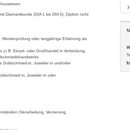
chzuweisen:
nd Diamantkunde (DIA 1 bis DIA 5); Diplom nicht
S
Meisterprüfung oder langjährige Erfahrung als
W
 (z.B. Einzel- oder Großhandel in Verbindung
T
oldschmiedehandwerks
k
ls Goldschmied:in, Juwelier:in und/oder
ldschmied:in, Juwelier:in oder
nständen (Verarbeitung, Verzierung,