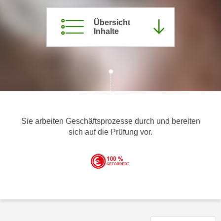
m
Übersicht
a
Inhalte
t
i
o
n
e
n
z
u
Sie arbeiten Geschäftsprozesse durch und bereiten
C
sich auf die Prüfung vor.
o
o
k
i
e
s
e