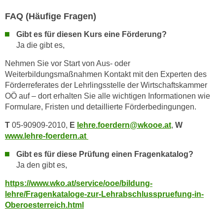
n
v
FAQ (Häufige Fragen)
o
Gibt es für diesen Kurs eine Förderung?
n
Ja die gibt es,
C
o
Nehmen Sie vor Start von Aus- oder
Weiterbildungsmaßnahmen Kontakt mit den Experten des
o
Förderreferates der Lehrlingsstelle der Wirtschaftskammer
k
OÖ auf – dort erhalten Sie alle wichtigen Informationen wie
i
Formulare, Fristen und detaillierte Förderbedingungen.
e
s
T
05-90909-2010,
E
lehre.foerdern@wkooe.at
,
W
z
www.lehre-foerdern.at
u
Gibt es für diese Prüfung einen Fragenkatalog?
a
Ja den gibt es,
k
z
https://www.wko.at/service/ooe/bildung-
e
lehre/Fragenkataloge-zur-Lehrabschlusspruefung-in-
p
Oberoesterreich.html
t