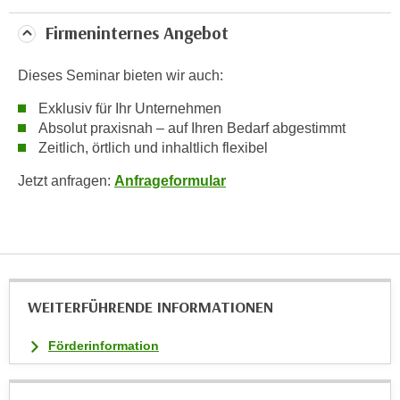
i
Firmeninternes Angebot
e
r
Dieses Seminar bieten wir auch:
e
n
Exklusiv für Ihr Unternehmen
o
Absolut praxisnah – auf Ihren Bedarf abgestimmt
d
Zeitlich, örtlich und inhaltlich flexibel
e
Jetzt anfragen:
Anfrageformular
r
k
l
i
c
k
WEITERFÜHRENDE INFORMATIONEN
e
n
Förderinformation
S
i
e