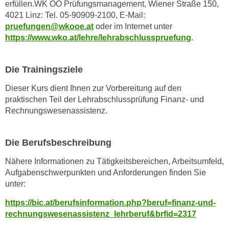
erfüllen.WK OÖ Prüfungsmanagement, Wiener Straße 150,
t
4021 Linz: Tel. 05-90909-2100, E-Mail:
i
pruefungen@wkooe.at
oder im Internet unter
e
https://www.wko.at/lehre/lehrabschlusspruefung
.
r
e
Die Trainingsziele
n
"
Dieser Kurs dient Ihnen zur Vorbereitung auf den
,
praktischen Teil der Lehrabschlussprüfung Finanz- und
u
Rechnungswesenassistenz.
m
a
Die Berufsbeschreibung
l
l
Nähere Informationen zu Tätigkeitsbereichen, Arbeitsumfeld,
e
Aufgabenschwerpunkten und Anforderungen finden Sie
A
unter:
r
https://bic.at/berufsinformation.php?beruf=finanz-und-
t
rechnungswesenassistenz_lehrberuf&brfid=2317
e