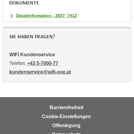
DOKUMENTE
a
u
Detailinformation - 2027_7412
f
"
E
SIE HABEN FRAGEN?
i
n
WIFI Kundenservice
s
Telefon:
+43 5-7000-77
t
e
kundenservice@wifi-ooe.at
l
l
u
n
g
Barrierefreiheit
e
Cookie-Einstellungen
n
Offenlegung
"