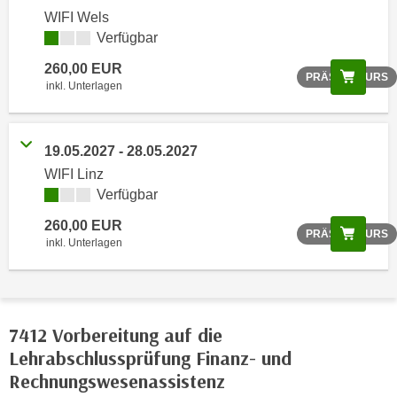
o
WIFI Wels
o
Verfügbar
k
260,00 EUR
Scree
i
PRÄSENZKURS
inkl. Unterlagen
e
b
a
19.05.2027 - 28.05.2027
n
WIFI Linz
n
Verfügbar
e
260,00 EUR
r
Scree
PRÄSENZKURS
inkl. Unterlagen
,
d
e
r
7412 Vorbereitung auf die
D
a
Lehrabschlussprüfung Finanz- und
t
Rechnungswesenassistenz
e