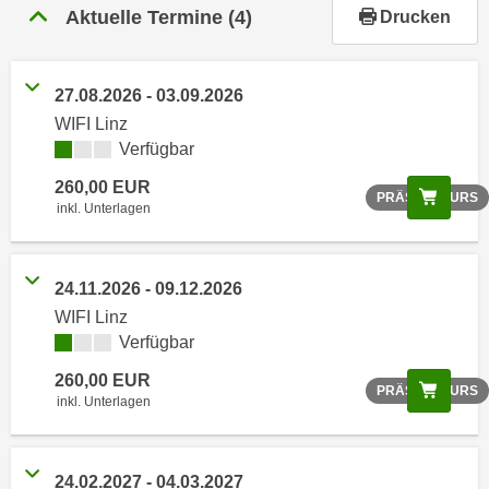
r
Aktuelle Termine
(4)
Drucken
h
a
l
27.08.2026 - 03.09.2026
t
WIFI Linz
e
Verfügbar
n
260,00 EUR
S
Scree
PRÄSENZKURS
inkl. Unterlagen
i
e
i
24.11.2026 - 09.12.2026
n
WIFI Linz
d
Verfügbar
i
e
260,00 EUR
Scree
PRÄSENZKURS
s
inkl. Unterlagen
e
m
C
24.02.2027 - 04.03.2027