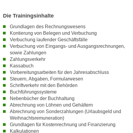
w
i
Die Trainingsinhalte
e
i
Grundlagen des Rechnungswesens
m
Kontierung von Belegen und Verbuchung
I
Verbuchung laufender Geschäftsfälle
m
Verbuchung von Eingangs- und Ausgangsrechnungen,
p
sowie Zahlungen
r
Zahlungsverkehr
Kassabuch
e
Vorbereitungsarbeiten für den Jahresabschluss
s
Steuern, Abgaben, Formularwesen
s
Schriftverkehr mit den Behörden
u
Buchführungssysteme
m
Nebenbücher der Buchhaltung
.
Abrechnung von Löhnen und Gehältern
K
Abrechnung von Sonderzahlungen (Urlaubsgeld und
l
Weihnachtsremuneration)
i
Grundlagen für Kostenrechnung und Finanzierung
c
Kalkulationen