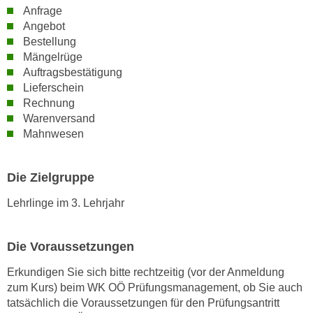
k
Anfrage
Angebot
e
Bestellung
n
Mängelrüge
S
Auftragsbestätigung
i
Lieferschein
e
Rechnung
a
Warenversand
u
Mahnwesen
f
"
Die Zielgruppe
A
l
Lehrlinge im 3. Lehrjahr
l
e
a
Die Voraussetzungen
k
Erkundigen Sie sich bitte rechtzeitig (vor der Anmeldung
z
zum Kurs) beim WK OÖ Prüfungsmanagement, ob Sie auch
e
tatsächlich die Voraussetzungen für den Prüfungsantritt
p