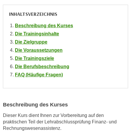
n
INHALTSVERZEICHNIS
s
c
Beschreibung des Kurses
h
Die Trainingsinhalte
u
t
Die Zielgruppe
z
Die Voraussetzungen
e
Die Trainingsziele
r
Die Berufsbeschreibung
k
FAQ (Häufige Fragen)
l
ä
r
u
Beschreibung des Kurses
n
g
Dieser Kurs dient Ihnen zur Vorbereitung auf den
s
praktischen Teil der Lehrabschlussprüfung Finanz- und
o
Rechnungswesenassistenz.