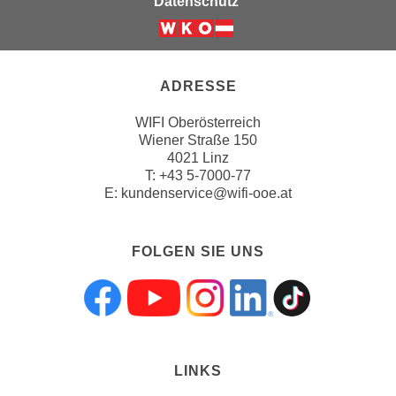
Datenschutz
u
m
n
u
ADRESSE
r
j
WIFI Oberösterreich
e
Wiener Straße 150
n
4021 Linz
T:
+43 5-7000-77
e
E:
kundenservice@wifi-ooe.at
C
o
o
FOLGEN SIE UNS
k
i
e
Folgen sie uns a
Folgen sie uns
Folgen sie 
Folgen s
Folgen
s
z
u
LINKS
z