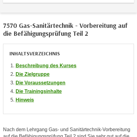
o
o
k
7570 Gas-Sanitärtechnik - Vorbereitung auf
i
die Befähigungsprüfung Teil 2
e
b
a
INHALTSVERZEICHNIS
n
n
Beschreibung des Kurses
e
Die Zielgruppe
r
Die Voraussetzungen
,
Die Trainingsinhalte
d
Hinweis
e
r
D
a
t
Nach dem Lehrgang Gas- und Sanitärtechnik-Vorbereitung
auf die Befähigungsprüfung Teil 2 sind Sie sehr gut auf die
e