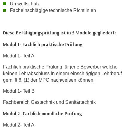
Umweltschutz
k
Facheinschlägige technische Richtlinien
e
n
S
Diese Befähigungsprüfung ist in 5 Module gegliedert:
i
e
Modul 1- Fachlich praktische Prüfung
a
u
Modul 1- Teil A:
f
Fachlich praktische Prüfung für jene Bewerber welche
"
keinen Lehrabschluss in einem einschlägigen Lehrberuf
A
gem. § 6. (1) der MPO nachweisen können.
l
l
Modul 1- Teil B
e
Fachbereich Gastechnik und Sanitärtechnik
a
k
Modul 2- Fachlich mündliche Prüfung
z
Modul 2- Teil A:
e
p