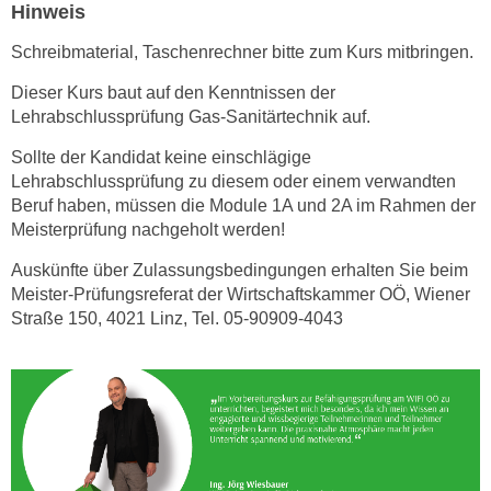
n
Hinweis
v
Schreibmaterial, Taschenrechner bitte zum Kurs mitbringen.
o
n
Dieser Kurs baut auf den Kenntnissen der
C
Lehrabschlussprüfung Gas-Sanitärtechnik auf.
o
Sollte der Kandidat keine einschlägige
o
Lehrabschlussprüfung zu diesem oder einem verwandten
k
Beruf haben, müssen die Module 1A und 2A im Rahmen der
i
Meisterprüfung nachgeholt werden!
e
Auskünfte über Zulassungsbedingungen erhalten Sie beim
s
Meister-Prüfungsreferat der Wirtschaftskammer OÖ, Wiener
z
Straße 150, 4021 Linz, Tel. 05-90909-4043
u
a
k
z
e
p
t