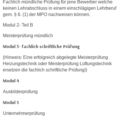
Fachlich mündliche Prüfung für jene Bewerber welche
t
keinen Lehrabschluss in einem einschlägigen Lehrberuf
i
gem. § 6. (1) der MPO nachweisen können.
e
Modul 2- Teil B
r
e
Meisterprüfung mündlich
n
Modul 3- fachlich schriftliche Prüfung
"
,
(Hinweis: Eine erfolgreich abgelegte Meisterprüfung
u
Heizungstechnik oder Meisterprüfung Lüftungstechnik
m
ersetzen die fachlich schriftliche Prüfung!)
a
Modul 4
l
l
Ausbilderprüfung
e
Modul 5
A
r
Unternehmerprüfung
t
e