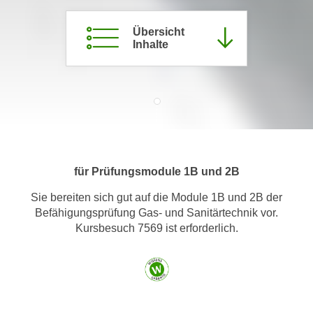
m
Übersicht
a
Inhalte
t
i
o
n
e
n
z
u
für Prüfungsmodule 1B und 2B
C
Sie bereiten sich gut auf die Module 1B und 2B der
o
Befähigungsprüfung Gas- und Sanitärtechnik vor.
o
Kursbesuch 7569 ist erforderlich.
k
i
e
s
e