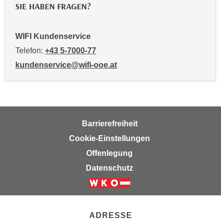
u
SIE HABEN FRAGEN?
m
n
WIFI Kundenservice
u
Telefon:
+43 5-7000-77
r
j
kundenservice@wifi-ooe.at
e
n
e
C
o
Barrierefreiheit
o
Cookie-Einstellungen
k
Offenlegung
i
Datenschutz
e
s
z
u
ADRESSE
z