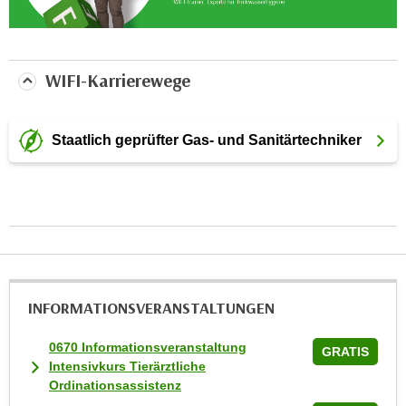
i
e
r
WIFI-Karrierewege
e
n
o
Staatlich geprüfter Gas- und Sanitärtechniker
d
e
r
k
l
i
c
k
INFORMATIONS­VERANSTALTUNGEN
e
n
0670 Informationsveranstaltung
GRATIS
S
Intensivkurs Tierärztliche
i
Ordinationsassistenz
e