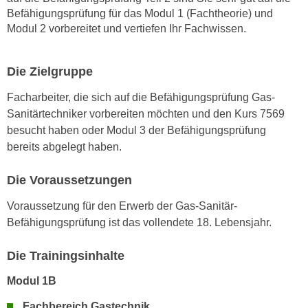
Befähigungsprüfung für das Modul 1 (Fachtheorie) und
n
Modul 2 vorbereitet und vertiefen Ihr Fachwissen.
s
c
h
Die Zielgruppe
u
Facharbeiter, die sich auf die Befähigungsprüfung Gas-
t
Sanitärtechniker vorbereiten möchten und den Kurs 7569
z
besucht haben oder Modul 3 der Befähigungsprüfung
e
bereits abgelegt haben.
r
k
Die Voraussetzungen
l
ä
Voraussetzung für den Erwerb der Gas-Sanitär-
r
Befähigungsprüfung ist das vollendete 18. Lebensjahr.
u
n
Die Trainingsinhalte
g
s
Modul 1B
o
Fachbereich Gastechnik