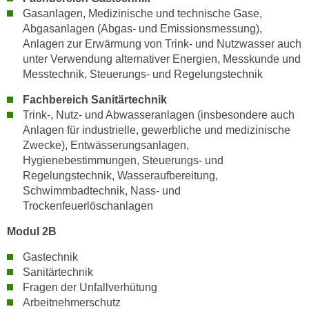
w
Gasanlagen, Medizinische und technische Gase,
i
Abgasanlagen (Abgas- und Emissionsmessung),
e
Anlagen zur Erwärmung von Trink- und Nutzwasser auch
i
unter Verwendung alternativer Energien, Messkunde und
m
Messtechnik, Steuerungs- und Regelungstechnik
I
Fachbereich Sanitärtechnik
m
Trink-, Nutz- und Abwasseranlagen (insbesondere auch
p
Anlagen für industrielle, gewerbliche und medizinische
r
Zwecke), Entwässerungsanlagen,
e
Hygienebestimmungen, Steuerungs- und
s
Regelungstechnik, Wasseraufbereitung,
s
Schwimmbadtechnik, Nass- und
u
Trockenfeuerlöschanlagen
m
Modul 2B
.
K
Gastechnik
l
Sanitärtechnik
i
Fragen der Unfallverhütung
Arbeitnehmerschutz
c