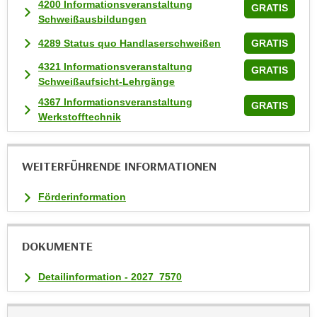
4200 Informationsveranstaltung
GRATIS
a
Schweißausbildungen
u
4289 Status quo Handlaserschweißen
GRATIS
f
4321 Informationsveranstaltung
"
GRATIS
Schweißaufsicht-Lehrgänge
E
i
4367 Informationsveranstaltung
GRATIS
Werkstofftechnik
n
s
t
WEITERFÜHRENDE INFORMATIONEN
e
l
Förderinformation
l
u
n
DOKUMENTE
g
e
Detailinformation - 2027_7570
n
"