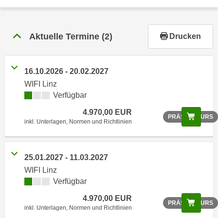
r
h
a
Aktuelle Termine
(2)
Drucken
l
t
e
16.10.2026 - 20.02.2027
n
WIFI Linz
S
Verfügbar
i
e
4.970,00 EUR
Scree
PRÄSENZKURS
i
inkl. Unterlagen, Normen und Richtlinien
n
d
i
25.01.2027 - 11.03.2027
e
WIFI Linz
s
Verfügbar
e
4.970,00 EUR
m
Scree
PRÄSENZKURS
inkl. Unterlagen, Normen und Richtlinien
C