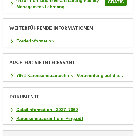
4430 Informationsveranstaltung Facility-
GRATIS
k
Management-Lehrgang
e
n
S
WEITERFÜHRENDE INFORMATIONEN
i
e
Förderinformation
a
u
AUCH FÜR SIE INTERESSANT
f
"
7661 Karosseriebautechnik - Vorbereitung auf die Meisterprüfung
A
l
l
DOKUMENTE
e
a
Detailinformation - 2027_7660
k
Karosseriebauzentrum_Perg.pdf
z
e
p