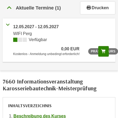
r
Aktuelle Termine
(1)
Drucken
h
a
l
12.05.2027 - 12.05.2027
t
e
WIFI Perg
Verfügbar
n
S
0,00 EUR
Scree
PRÄSENZKURS
i
Kostenlos - Anmeldung unbedingt erforderlich!
e
i
n
d
7660 Informationsveranstaltung
i
Karosseriebautechnik-Meisterprüfung
e
s
e
INHALTSVERZEICHNIS
m
C
Beschreibung des Kurses