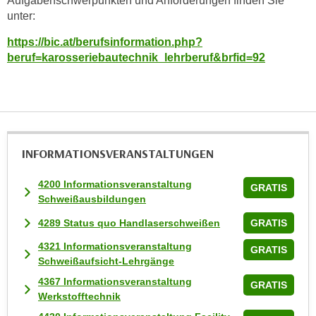
Aufgabenschwerpunkten und Anforderungen finden Sie
w
unter:
i
e
https://bic.at/berufsinformation.php?
i
beruf=karosseriebautechnik_lehrberuf&brfid=92
m
I
m
p
r
INFORMATIONS­VERANSTALTUNGEN
e
s
4200 Informationsveranstaltung
GRATIS
s
Schweißausbildungen
u
4289 Status quo Handlaserschweißen
GRATIS
m
.
4321 Informationsveranstaltung
GRATIS
K
Schweißaufsicht-Lehrgänge
l
4367 Informationsveranstaltung
GRATIS
i
Werkstofftechnik
c