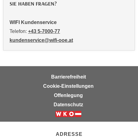
SIE HABEN FRAGEN?
t
i
e
WIFI Kundenservice
r
Telefon:
+43 5-7000-77
e
kundenservice@wifi-ooe.at
n
"
,
u
m
Barrierefreiheit
a
Cookie-Einstellungen
l
Offenlegung
l
e
Datenschutz
A
r
t
e
ADRESSE