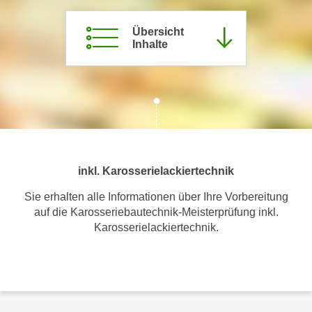
m
Übersicht
a
Inhalte
t
i
o
n
e
n
z
u
inkl. Karosserielackiertechnik
C
Sie erhalten alle Informationen über Ihre Vorbereitung
o
auf die Karosseriebautechnik-Meisterprüfung inkl.
o
Karosserielackiertechnik.
k
i
e
s
e