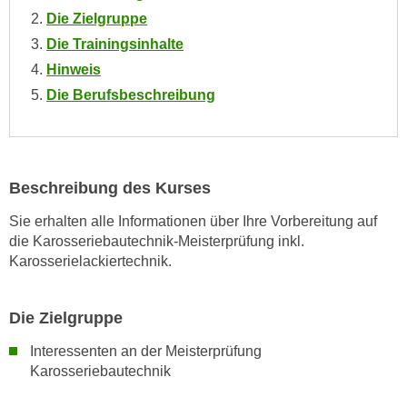
o
Die Zielgruppe
o
Die Trainingsinhalte
k
Hinweis
i
Die Berufsbeschreibung
e
b
a
n
Beschreibung des Kurses
n
e
Sie erhalten alle Informationen über Ihre Vorbereitung auf
r
die Karosseriebautechnik-Meisterprüfung inkl.
,
Karosserielackiertechnik.
d
e
Die Zielgruppe
r
D
Interessenten an der Meisterprüfung
a
Karosseriebautechnik
t
e