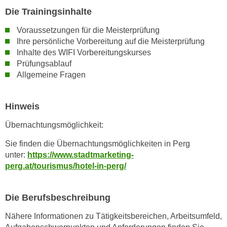
Die Trainingsinhalte
n
s
Voraussetzungen für die Meisterprüfung
c
Ihre persönliche Vorbereitung auf die Meisterprüfung
h
Inhalte des WIFI Vorbereitungskurses
u
Prüfungsablauf
t
Allgemeine Fragen
z
e
Hinweis
r
k
Übernachtungsmöglichkeit:
l
Sie finden die Übernachtungsmöglichkeiten in Perg
ä
unter:
https://www.stadtmarketing-
r
perg.at/tourismus/hotel-in-perg/
u
n
g
Die Berufsbeschreibung
s
Nähere Informationen zu Tätigkeitsbereichen, Arbeitsumfeld,
o