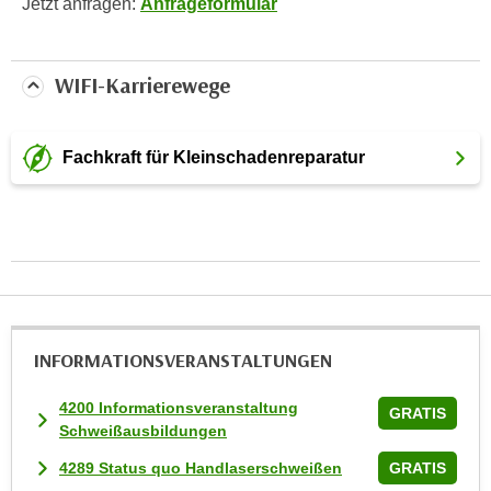
Jetzt anfragen:
Anfrageformular
k
e
n
WIFI-Karrierewege
S
i
e
Fachkraft für Kleinschadenreparatur
a
u
f
"
A
l
l
INFORMATIONS­VERANSTALTUNGEN
e
a
4200 Informationsveranstaltung
k
GRATIS
Schweißausbildungen
z
e
4289 Status quo Handlaserschweißen
GRATIS
p