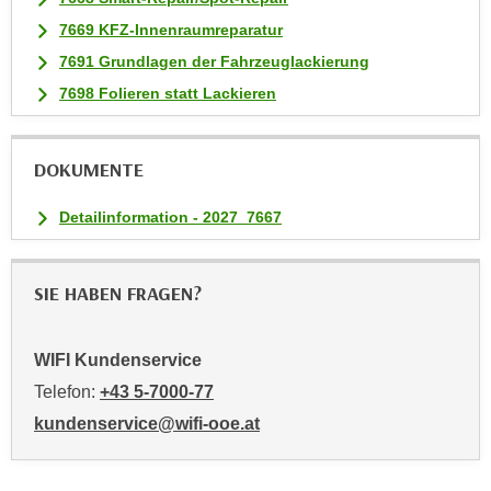
n
7669 KFZ-Innenraumreparatur
v
o
7691 Grundlagen der Fahrzeuglackierung
n
7698 Folieren statt Lackieren
C
o
o
DOKUMENTE
k
Detailinformation - 2027_7667
i
e
s
SIE HABEN FRAGEN?
z
u
a
WIFI Kundenservice
k
Telefon:
+43 5-7000-77
z
kundenservice@wifi-ooe.at
e
p
t