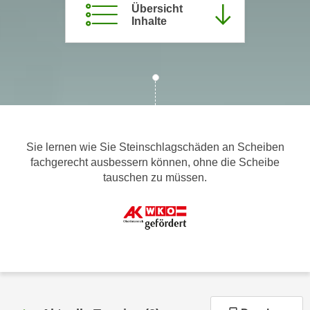
Übersicht
m
Inhalte
a
t
i
o
n
e
n
Sie lernen wie Sie Steinschlagschäden an Scheiben
z
fachgerecht ausbessern können, ohne die Scheibe
u
tauschen zu müssen.
C
o
o
k
i
e
s
e