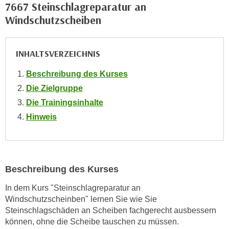
7667 Steinschlagreparatur an
o
Windschutzscheiben
o
k
i
INHALTSVERZEICHNIS
e
b
Beschreibung des Kurses
a
Die Zielgruppe
n
Die Trainingsinhalte
n
Hinweis
e
r
,
d
e
Beschreibung des Kurses
r
In dem Kurs "Steinschlagreparatur an
D
Windschutzscheinben" lernen Sie wie Sie
a
Steinschlagschäden an Scheiben fachgerecht ausbessern
t
können, ohne die Scheibe tauschen zu müssen.
e