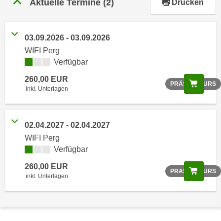
Aktuelle Termine
(2)
Drucken
r
h
a
03.09.2026 - 03.09.2026
l
WIFI Perg
t
Verfügbar
e
n
260,00 EUR
Scree
PRÄSENZKURS
S
inkl. Unterlagen
i
e
i
02.04.2027 - 02.04.2027
n
WIFI Perg
d
Verfügbar
i
260,00 EUR
e
Scree
PRÄSENZKURS
inkl. Unterlagen
s
e
m
C