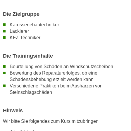
n
Die Zielgruppe
s
c
Karosseriebautechniker
h
Lackierer
u
KFZ-Techniker
t
z
Die Trainingsinhalte
e
r
Beurteilung von Schäden an Windschutzscheiben
k
Bewertung des Reparaturerfolges, ob eine
l
Schadensbehebung erzielt werden kann
ä
Verschiedene Praktiken beim Ausharzen von
r
Steinschlagschäden
u
n
Hinweis
g
s
Wir bitte Sie folgendes zum Kurs mitzubringen
o