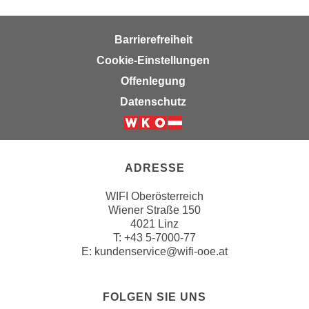
i
e
Barrierefreiheit
r
e
Cookie-Einstellungen
n
Offenlegung
o
Datenschutz
d
e
r
k
ADRESSE
l
i
WIFI Oberösterreich
c
Wiener Straße 150
4021 Linz
k
T:
+43 5-7000-77
e
E:
kundenservice@wifi-ooe.at
n
S
i
FOLGEN SIE UNS
e