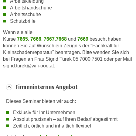
Arbeitskleidung
w
Arbeitshandschuhe
i
Arbeitsschuhe
e
Schutzbrille
i
m
Wenn sie alle
I
Kurse
7665
,
7666
,
7667
,
7668
und
7669
besucht haben,
können Sie auf Wunsch ein Zeugnis der "Fachkraft für
m
Kleinschadenreparatur" beantragen. Bitte wenden Sie sich
p
bei Fragen an Frau Sigrid Turek 05 7000 7501 oder per Mail
r
sigrid.turek@wifi-ooe.at.
e
s
s
Firmeninternes Angebot
u
m
Dieses Seminar bieten wir auch:
.
K
Exklusiv für Ihr Unternehmen
l
Absolut praxisnah – auf Ihren Bedarf abgestimmt
Zeitlich, örtlich und inhaltlich flexibel
i
c