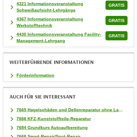
4321 Informationsveranstaltung
GRATIS
t
Schweißaufsicht-Lehrgänge
i
4367 Informationsveranstaltung
GRATIS
e
Werkstofftechnik
r
4430 Informationsveranstaltung Facility-
GRATIS
e
Management-Lehrgang
n
"
,
WEITERFÜHRENDE INFORMATIONEN
u
m
Förderinformation
a
l
l
AUCH FÜR SIE INTERESSANT
e
A
7665 Hagelschäden und Dellenreparatur ohne Lackbeschädigung (Hageldellendrücken)
r
7666 KFZ-Kunststoffteile-Reparatur
t
7684 Grundkurs Autoaufbereitung
e
7668 Smart-Repair/Spot-Repair