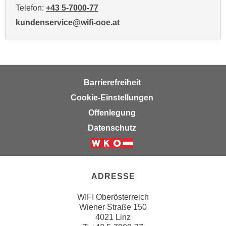
i
Telefon:
+43 5-7000-77
e
kundenservice@wifi-ooe.at
r
e
n
o
d
Barrierefreiheit
e
Cookie-Einstellungen
r
Offenlegung
k
Datenschutz
l
i
c
k
ADRESSE
e
n
WIFI Oberösterreich
S
Wiener Straße 150
i
4021 Linz
e