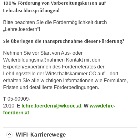
100% Förderung von Vorbereitungskursen auf
k
Lehrabschlussprüfungen!
e
n
Bitte beachten Sie die Fördermöglichkeit durch
S
„Lehre.foerdern“!
i
Sie überlegen die Inanspruchnahme dieser Förderung?
e
a
Nehmen Sie vor Start von Aus- oder
u
Weiterbildungsmaßnahmen Kontakt mit den
f
Experten/Expertinnen des Förderreferates der
"
Lehrlingsstelle der Wirtschaftskammer OÖ auf – dort
A
erhalten Sie alle wichtigen Informationen wie Formulare,
l
Fristen und detaillierte Förderbedingungen.
l
T
05-90909-
e
2010,
E
lehre.foerdern@wkooe.at
,
W
www.lehre-
a
foerdern.at
k
z
e
WIFI-Karrierewege
p