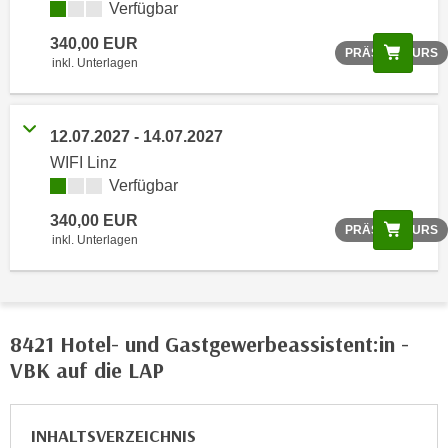
Verfügbar
o
o
340,00 EUR
Scree
PRÄSENZKURS
k
inkl. Unterlagen
i
e
b
12.07.2027 - 14.07.2027
a
WIFI Linz
n
Verfügbar
n
340,00 EUR
Scree
e
PRÄSENZKURS
inkl. Unterlagen
r
,
d
e
8421 Hotel- und Gastgewerbeassistent:in -
r
VBK auf die LAP
D
a
t
INHALTSVERZEICHNIS
e