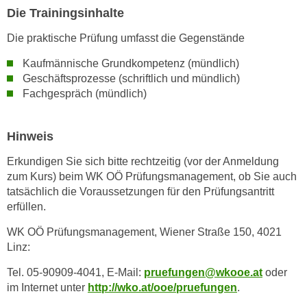
w
Die Trainingsinhalte
i
e
Die praktische Prüfung umfasst die Gegenstände
i
Kaufmännische Grundkompetenz (mündlich)
m
Geschäftsprozesse (schriftlich und mündlich)
I
Fachgespräch (mündlich)
m
p
Hinweis
r
e
Erkundigen Sie sich bitte rechtzeitig (vor der Anmeldung
s
zum Kurs) beim WK OÖ Prüfungsmanagement, ob Sie auch
s
tatsächlich die Voraussetzungen für den Prüfungsantritt
u
erfüllen.
m
WK OÖ Prüfungsmanagement, Wiener Straße 150, 4021
.
Linz:
K
l
Tel. 05-90909-4041, E-Mail:
pruefungen@wkooe.at
oder
i
im Internet unter
http://wko.at/ooe/pruefungen
.
c