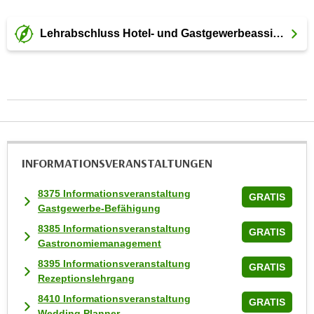
t
i
Lehrabschluss Hotel- und Gastgewerbeassistent
e
r
e
n
"
,
u
INFORMATIONS­VERANSTALTUNGEN
m
a
8375 Informationsveranstaltung
GRATIS
l
Gastgewerbe-Befähigung
l
8385 Informationsveranstaltung
GRATIS
e
Gastronomiemanagement
A
8395 Informationsveranstaltung
GRATIS
r
Rezeptionslehrgang
t
8410 Informationsveranstaltung
e
GRATIS
Wedding Planner