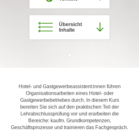
m
a
t
Übersicht
i
Inhalte
o
n
e
n
z
u
C
Hotel- und Gastgewerbeassistent:innen führen
o
Organisationsarbeiten eines Hotel- oder
o
Gastgewerbebetriebes durch. In diesem Kurs
k
bereiten Sie sich auf den praktischen Teil der
i
Lehrabschlussprüfung vor und erarbeiten die
e
Bereiche: kaufm. Grundkompetenzen,
s
Geschäftsprozesse und trainieren das Fachgespräch.
e