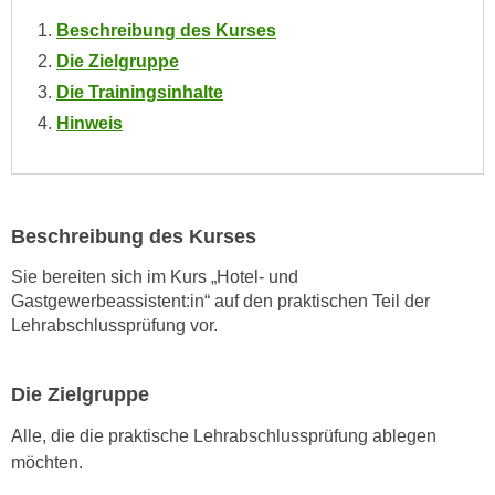
n
Beschreibung des Kurses
s
Die Zielgruppe
c
Die Trainingsinhalte
h
Hinweis
u
t
z
e
Beschreibung des Kurses
r
k
Sie bereiten sich im Kurs „Hotel- und
l
Gastgewerbeassistent:in“ auf den praktischen Teil der
ä
Lehrabschlussprüfung vor.
r
u
Die Zielgruppe
n
g
Alle, die die praktische Lehrabschlussprüfung ablegen
s
möchten.
o