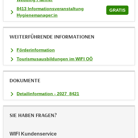
n
8413 Informationsveranstaltung
v
GRATIS
Hygienemanager:in
o
n
C
WEITERFÜHRENDE INFORMATIONEN
o
o
Förderinformation
k
Tourismusausbildungen im WIFI OÖ
i
e
s
DOKUMENTE
z
u
Detailinformation - 2027_8421
a
k
z
SIE HABEN FRAGEN?
e
p
WIFI Kundenservice
t