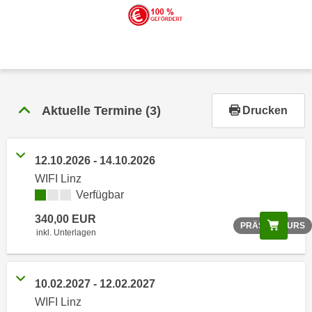
r
h
a
l
t
e
n
Aktuelle Termine
(3)
Drucken
S
i
e
12.10.2026 - 14.10.2026
i
WIFI Linz
n
Verfügbar
d
340,00 EUR
i
Scree
PRÄSENZKURS
inkl. Unterlagen
e
s
e
10.02.2027 - 12.02.2027
m
WIFI Linz
C