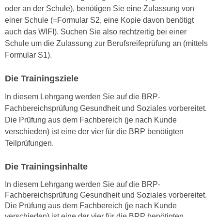
oder an der Schule), benötigen Sie eine Zulassung von
n
einer Schule (=Formular S2, eine Kopie davon benötigt
s
auch das WIFI). Suchen Sie also rechtzeitig bei einer
c
Schule um die Zulassung zur Berufsreifeprüfung an (mittels
h
Formular S1).
u
t
Die Trainingsziele
z
e
In diesem Lehrgang werden Sie auf die BRP-
r
Fachbereichsprüfung Gesundheit und Soziales vorbereitet.
k
Die Prüfung aus dem Fachbereich (je nach Kunde
l
verschieden) ist eine der vier für die BRP benötigten
ä
Teilprüfungen.
r
u
Die Trainingsinhalte
n
In diesem Lehrgang werden Sie auf die BRP-
g
Fachbereichsprüfung Gesundheit und Soziales vorbereitet.
s
Die Prüfung aus dem Fachbereich (je nach Kunde
o
verschieden) ist eine der vier für die BRP benötigten