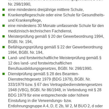
n
Nr. 298/1990,
v
eine mindestens dreijährige mittlere Schule,
o
Krankenpflegeschule oder eine Schule für Gesundheits-
n
und Krankenpflege,
C
eine mindestens 30 Monate umfassende Schule für den
o
medizinisch-technischen Fachdienst,
Meisterprüfung gemäß § 20 der Gewerbeordnung 1994,
o
BGBI. Nr. 194,
k
Befähigungsprüfung gemäß § 22 der Gewerbeordnung
i
1994, BGBI. Nr. 194,
e
Land- und forstwirtschaftliche Meisterprüfung gemäß §
s
12 des land- und forstwirtschaftlichen
z
Berufsausbildungsgesetzes, BGBI. Nr. 298/1990.
u
Dienstprüfung gemäß § 28 des Beamten-
a
Dienstrechtsgesetz 1979 (BDG 1979), BGBl. Nr.
k
333/1979 bzw. § 67 des Vertragsbedienstetengesetzes
z
1948 (VBG), BGBl. Nr 86/1948, in Verbindung mit § 28
e
BDG 1979 für eine entsprechende oder höhere
Einstufung in die Verwendungs- bzw.
p
Entlohnungsgruppe A 4, D, E 2b, W 2, M BUO 2, d oder
t