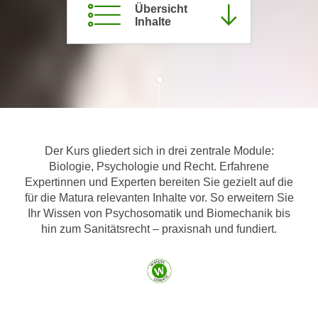
Übersicht
m
Inhalte
a
t
i
o
n
e
n
Der Kurs gliedert sich in drei zentrale Module:
z
Biologie, Psychologie und Recht. Erfahrene
u
Expertinnen und Experten bereiten Sie gezielt auf die
C
für die Matura relevanten Inhalte vor. So erweitern Sie
o
Ihr Wissen von Psychosomatik und Biomechanik bis
o
hin zum Sanitätsrecht – praxisnah und fundiert.
k
i
e
s
e