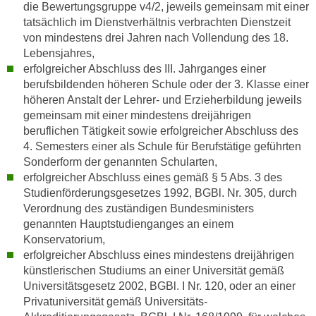
die Bewertungsgruppe v4/2, jeweils gemeinsam mit einer
i
tatsächlich im Dienstverhältnis verbrachten Dienstzeit
e
von mindestens drei Jahren nach Vollendung des 18.
r
Lebensjahres,
e
erfolgreicher Abschluss des III. Jahrganges einer
n
berufsbildenden höheren Schule oder der 3. Klasse einer
o
höheren Anstalt der Lehrer- und Erzieherbildung jeweils
d
gemeinsam mit einer mindestens dreijährigen
e
beruflichen Tätigkeit sowie erfolgreicher Abschluss des
r
4. Semesters einer als Schule für Berufstätige geführten
Sonderform der genannten Schularten,
k
erfolgreicher Abschluss eines gemäß § 5 Abs. 3 des
l
Studienförderungsgesetzes 1992, BGBl. Nr. 305, durch
i
Verordnung des zuständigen Bundesministers
c
genannten Hauptstudienganges an einem
k
Konservatorium,
e
erfolgreicher Abschluss eines mindestens dreijährigen
n
künstlerischen Studiums an einer Universität gemäß
S
Universitätsgesetz 2002, BGBl. I Nr. 120, oder an einer
i
Privatuniversität gemäß Universitäts-
e