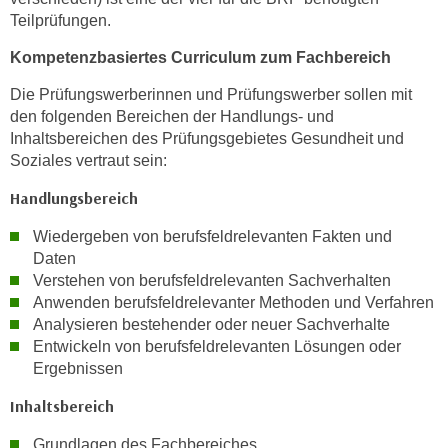
w
Teilprüfungen.
i
e
Kompetenzbasiertes Curriculum zum Fachbereich
i
Die Prüfungswerberinnen und Prüfungswerber sollen mit
m
den folgenden Bereichen der Handlungs- und
I
Inhaltsbereichen des Prüfungsgebietes Gesundheit und
m
Soziales vertraut sein:
p
Handlungsbereich
r
e
Wiedergeben von berufsfeldrelevanten Fakten und
s
Daten
s
Verstehen von berufsfeldrelevanten Sachverhalten
u
Anwenden berufsfeldrelevanter Methoden und Verfahren
m
Analysieren bestehender oder neuer Sachverhalte
.
Entwickeln von berufsfeldrelevanten Lösungen oder
K
Ergebnissen
l
Inhaltsbereich
i
c
Grundlagen des Fachbereiches