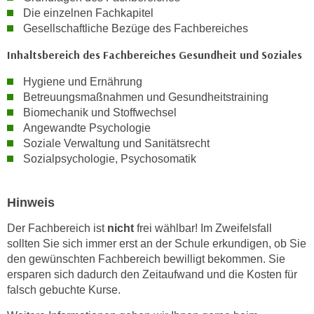
k
Die einzelnen Fachkapitel
e
Gesellschaftliche Bezüge des Fachbereiches
n
Inhaltsbereich des Fachbereiches Gesundheit und Soziales
S
i
Hygiene und Ernährung
e
Betreuungsmaßnahmen und Gesundheitstraining
a
Biomechanik und Stoffwechsel
Angewandte Psychologie
u
Soziale Verwaltung und Sanitätsrecht
f
Sozialpsychologie, Psychosomatik
"
A
l
Hinweis
l
Der Fachbereich ist
nicht
frei wählbar! Im Zweifelsfall
e
sollten Sie sich immer erst an der Schule erkundigen, ob Sie
a
den gewünschten Fachbereich bewilligt bekommen. Sie
k
ersparen sich dadurch den Zeitaufwand und die Kosten für
z
falsch gebuchte Kurse.
e
p