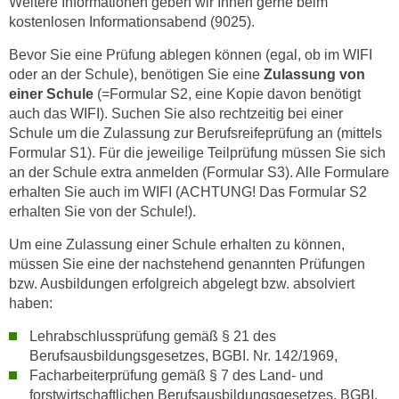
Weitere Informationen geben wir Ihnen gerne beim
t
kostenlosen Informationsabend (9025).
i
Bevor Sie eine Prüfung ablegen können (egal, ob im WIFI
e
oder an der Schule), benötigen Sie eine
Zulassung von
r
einer Schule
(=Formular S2, eine Kopie davon benötigt
e
auch das WIFI). Suchen Sie also rechtzeitig bei einer
n
Schule um die Zulassung zur Berufsreifeprüfung an (mittels
"
Formular S1). Für die jeweilige Teilprüfung müssen Sie sich
,
an der Schule extra anmelden (Formular S3). Alle Formulare
u
erhalten Sie auch im WIFI (ACHTUNG! Das Formular S2
erhalten Sie von der Schule!).
m
a
Um eine Zulassung einer Schule erhalten zu können,
l
müssen Sie eine der nachstehend genannten Prüfungen
l
bzw. Ausbildungen erfolgreich abgelegt bzw. absolviert
e
haben:
A
Lehrabschlussprüfung gemäß § 21 des
r
Berufsausbildungsgesetzes, BGBI. Nr. 142/1969,
t
Facharbeiterprüfung gemäß § 7 des Land- und
e
forstwirtschaftlichen Berufsausbildungsgesetzes, BGBI.