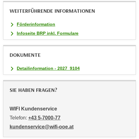
u
WEITERFÜHRENDE INFORMATIONEN
l
a
Förderinformation
s
Infoseite BRP inkl. Formulare
s
e
n
DOKUMENTE
,
d
Detailinformation - 2027_9104
i
e
S
SIE HABEN FRAGEN?
i
e
WIFI Kundenservice
a
u
Telefon:
+43 5-7000-77
s
kundenservice@wifi-ooe.at
w
ä