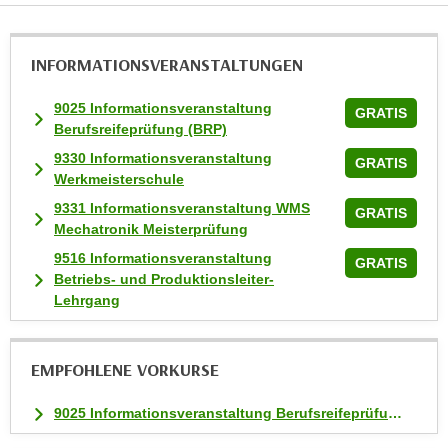
u
m
n
INFORMATIONS­VERANSTALTUNGEN
u
r
9025 Informationsveranstaltung
GRATIS
j
Berufsreifeprüfung (BRP)
e
9330 Informationsveranstaltung
GRATIS
n
Werkmeisterschule
e
9331 Informationsveranstaltung WMS
GRATIS
C
Mechatronik Meisterprüfung
o
9516 Informationsveranstaltung
GRATIS
o
Betriebs- und Produktionsleiter-
k
Lehrgang
i
e
s
EMPFOHLENE VORKURSE
z
9025 Informationsveranstaltung Berufsreifeprüfung (BRP)
u
z