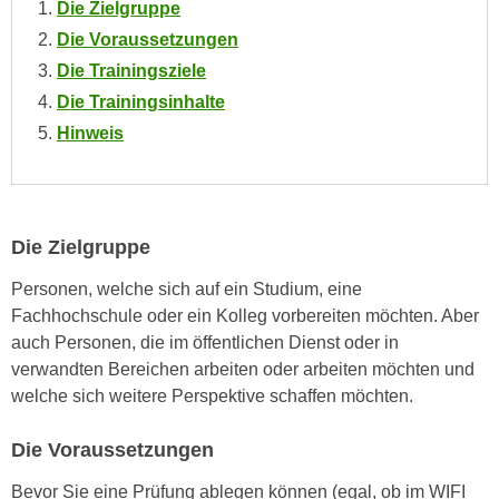
Die Zielgruppe
o
Die Voraussetzungen
o
k
Die Trainingsziele
i
Die Trainingsinhalte
e
Hinweis
b
a
n
n
Die Zielgruppe
e
r
Personen, welche sich auf ein Studium, eine
,
Fachhochschule oder ein Kolleg vorbereiten möchten. Aber
d
auch Personen, die im öffentlichen Dienst oder in
e
verwandten Bereichen arbeiten oder arbeiten möchten und
r
welche sich weitere Perspektive schaffen möchten.
D
a
Die Voraussetzungen
t
Bevor Sie eine Prüfung ablegen können (egal, ob im WIFI
e