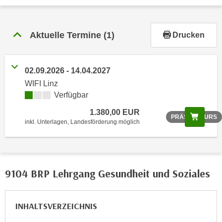
r
h
a
Aktuelle Termine
(1)
Drucken
l
t
e
02.09.2026 - 14.04.2027
n
WIFI Linz
S
Verfügbar
i
e
1.380,00 EUR
Scree
PRÄSENZKURS
i
inkl. Unterlagen, Landesförderung möglich
n
d
i
e
9104 BRP Lehrgang Gesundheit und Soziales
s
e
INHALTSVERZEICHNIS
m
C