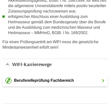
Akkreditierungsgesetz, BGBl. I Nr. 168/1999, für welches
a
die allgemeine Universitätsreife mittels positiv beurteilter
Zulassungsprüfung nachzuweisen war,
u
erfolgreicher Abschluss einer Ausbildung zum
f
Heilmasseur gemäß dem Bundesgesetz über die Berufe
"
und die Ausbildung zum medizinischen Masseur und
E
Heilmasseur – MMHmG, BGBl. I Nr. 169/2002.
i
n
Für einen Prüfungsantritt am WIFI muss die gesetzliche
s
Mindestanwesenheit erfüllt sein!
t
e
WIFI-Karrierewege
l
l
u
Berufsreifeprüfung Fachbereich
n
g
e
n
"