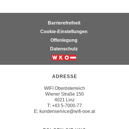
h
l
e
Barrierefreiheit
n
Cookie-Einstellungen
,
Offenlegung
b
z
Datenschutz
w
.
"
A
ADRESSE
l
WIFI Oberösterreich
l
Wiener Straße 150
e
4021 Linz
a
T:
+43 5-7000-77
b
E:
kundenservice@wifi-ooe.at
l
e