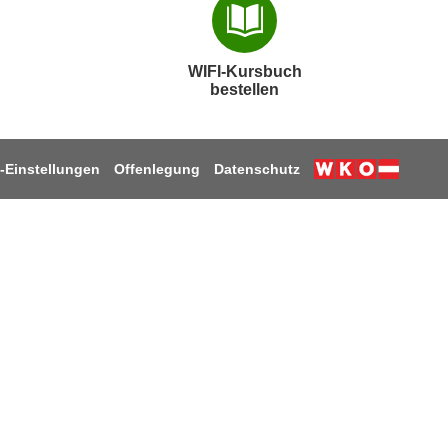
WIFI-Kursbuch
bestellen
-Einstellungen
Offenlegung
Datenschutz
k
ube
stagram
 LinkedIn
uf TikTok