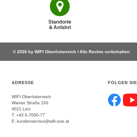
e
r
h
Standorte
a
& Anfahrt
l
t
e
© 2026 by WIFI Oberösterreich / Alle Rechte vorbehalten
n
S
i
e
i
ADRESSE
FOLGEN SIE
n
d
WIFI Oberösterreich
Wiener Straße 150
i
Fol
4021 Linz
e
T:
+43 5-7000-77
s
E:
kundenservice@wifi-ooe.at
e
m