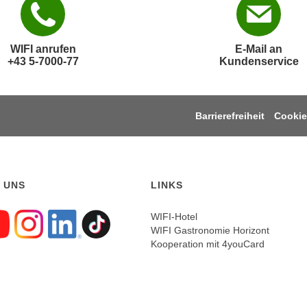
WIFI anrufen
E-Mail an
+43 5-7000-77
Kundenservice
Barrierefreiheit
Cookie
 UNS
LINKS
WIFI-Hotel
WIFI Gastronomie Horizont
gen sie uns auf Faceboo
Folgen sie uns auf Yout
Folgen sie uns auf In
Folgen sie uns auf
Folgen sie uns a
Kooperation mit 4youCard