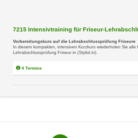
r
m
a
t
7215 Intensivtraining für Friseur-Lehrabsch
i
Vorbereitungskurs auf die Lehrabschlussprüfung Friseure
o
In diesem kompakten, intensiven Kurzkurs wiederholen Sie alle f
n
Lehrabschlussprüfung Friseur:in (Stylist:in).
e
n
4 Termine
z
u
C
o
o
k
i
e
s