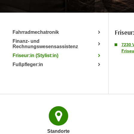
r
m
a
t
Friseur:
Fahrradmechatronik
i
Finanz- und
o
7230 
Rechnungswesensassistenz
n
Friseu
Friseur:in (Stylist:in)
e
n
Fußpfleger:in
z
u
C
o
o
k
i
e
s
Standorte