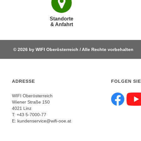
e
r
h
Standorte
a
& Anfahrt
l
t
e
© 2026 by WIFI Oberösterreich / Alle Rechte vorbehalten
n
S
i
e
ADRESSE
FOLGEN SIE
i
n
WIFI Oberösterreich
d
Wiener Straße 150
Fol
i
4021 Linz
e
T:
+43 5-7000-77
E:
kundenservice@wifi-ooe.at
s
e
m