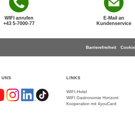
WIFI anrufen
E-Mail an
+43 5-7000-77
Kundenservice
Barrierefreiheit
Cookie
 UNS
LINKS
WIFI-Hotel
WIFI Gastronomie Horizont
gen sie uns auf Faceboo
Folgen sie uns auf Yout
Folgen sie uns auf In
Folgen sie uns auf
Folgen sie uns a
Kooperation mit 4youCard