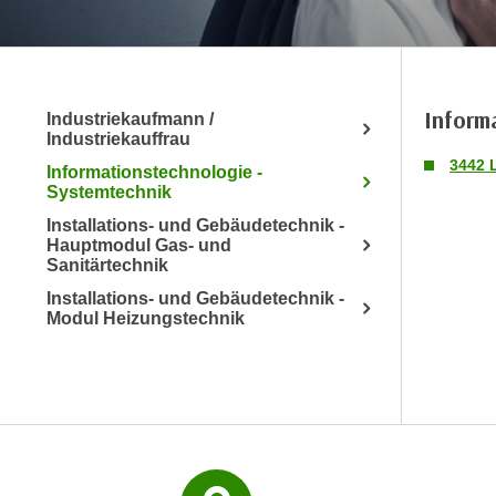
r
m
a
t
Inform
Industriekaufmann /
i
Industriekauffrau
o
3442 
Informationstechnologie -
n
Systemtechnik
e
Installations- und Gebäudetechnik -
n
Hauptmodul Gas- und
z
Sanitärtechnik
u
Installations- und Gebäudetechnik -
C
Modul Heizungstechnik
o
o
k
i
e
s