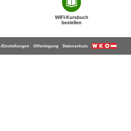
WIFI-Kursbuch
bestellen
-Einstellungen
Offenlegung
Datenschutz
k
ube
stagram
 LinkedIn
uf TikTok