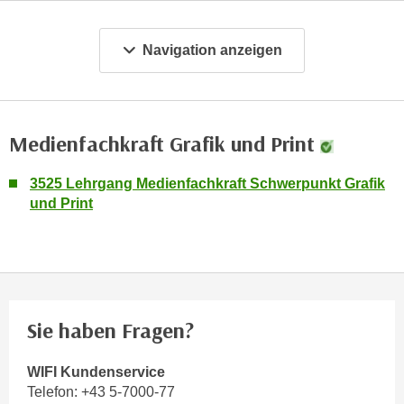
m
a
Navigation anzeigen
t
i
o
n
Medienfachkraft Grafik und Print
e
n
3525 Lehrgang Medienfachkraft Schwerpunkt Grafik
z
und Print
u
C
o
o
k
i
Sie haben Fragen?
e
s
WIFI Kundenservice
e
Telefon:
+43 5-7000-77