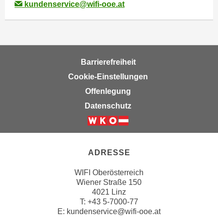
r
kundenservice@wifi-ooe.at
h
a
l
t
e
Barrierefreiheit
n
Cookie-Einstellungen
S
Offenlegung
i
Datenschutz
e
i
n
d
ADRESSE
i
e
WIFI Oberösterreich
s
Wiener Straße 150
e
4021 Linz
T:
+43 5-7000-77
m
E:
kundenservice@wifi-ooe.at
C