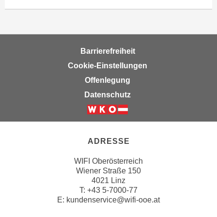
r
h
a
l
t
Barrierefreiheit
e
Cookie-Einstellungen
n
Offenlegung
S
Datenschutz
i
e
i
n
ADRESSE
d
i
WIFI Oberösterreich
e
Wiener Straße 150
s
4021 Linz
e
T:
+43 5-7000-77
E:
kundenservice@wifi-ooe.at
m
C