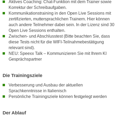
Aktives Coaching: Chat-Funktion mit dem Trainer sowie
k
Korrektur der Schreibaufgaben.
e
Kommunikationstraining in den Open Live Sessions mit
n
zertifizierten, muttersprachlichen Trainern. Hier können
S
auch andere Teilnehmer dabei sein. In der Lizenz sind 30
i
Open Live Sessions enthalten.
e
Zwischen- und Abschlusstest (Bitte beachten Sie, dass
a
diese Tests nicht für die WIFI-Teilnahmebestätigung
relevant sind).
u
NEU: Speexx Talk – Kommunizieren Sie mit Ihrem KI
f
Gesprächspartner
"
A
l
Die Trainingsziele
l
Verbesserung und Ausbau der aktuellen
e
Sprachkenntnisse in Italienisch
a
Persönliche Trainingsziele können festgelegt werden
k
z
e
Der Ablauf
p