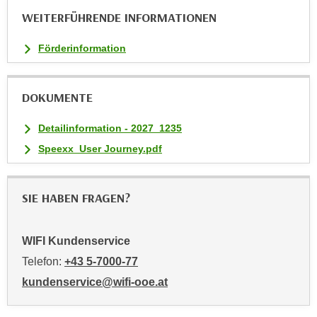
u
WEITERFÜHRENDE INFORMATIONEN
l
a
Förderinformation
s
s
e
DOKUMENTE
n
Detailinformation - 2027_1235
,
d
Speexx_User Journey.pdf
i
e
SIE HABEN FRAGEN?
S
i
e
WIFI Kundenservice
a
Telefon:
+43 5-7000-77
u
kundenservice@wifi-ooe.at
s
w
ä