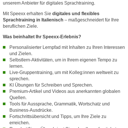
unserem Anbieter für digitales Sprachtraining.
n
s
Mit Speexx erhalten Sie
digitales und flexibles
Sprachtraining in Italienisch
– maßgeschneidert für Ihre
c
beruflichen Ziele.
h
u
Was beinhaltet Ihr Speexx-Erlebnis?
t
Personalisierter Lernpfad mit Inhalten zu Ihren Interessen
z
und Zielen.
e
Selbstlern-Aktivitäten, um in Ihrem eigenen Tempo zu
r
lernen.
k
Live-Gruppentraining, um mit Kolleg:innen weltweit zu
l
sprechen.
ä
KI Übungen für Schreiben und Sprechen.
r
Premium-Artikel und Videos aus anerkannten globalen
u
Quellen.
n
Tools für Aussprache, Grammatik, Wortschatz und
g
Business-Ausdrücke.
s
Fortschrittsübersicht und Tipps, um Ihre Ziele zu
erreichen.
o