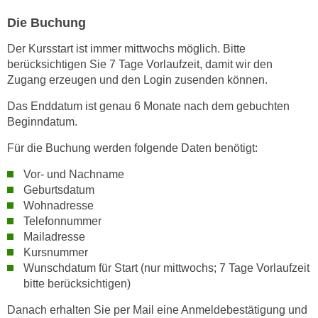
n
Die Buchung
v
o
Der Kursstart ist immer mittwochs möglich. Bitte
n
berücksichtigen Sie 7 Tage Vorlaufzeit, damit wir den
C
Zugang erzeugen und den Login zusenden können.
o
Das Enddatum ist genau 6 Monate nach dem gebuchten
o
Beginndatum.
k
i
Für die Buchung werden folgende Daten benötigt:
e
Vor- und Nachname
s
Geburtsdatum
z
Wohnadresse
u
Telefonnummer
a
Mailadresse
k
Kursnummer
z
Wunschdatum für Start (nur mittwochs; 7 Tage Vorlaufzeit
e
bitte berücksichtigen)
p
Danach erhalten Sie per Mail eine Anmeldebestätigung und
t