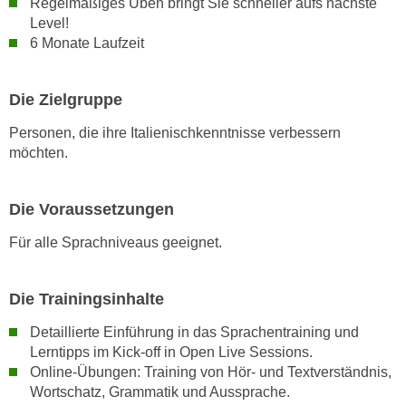
Regelmäßiges Üben bringt Sie schneller aufs nächste
w
Level!
i
6 Monate Laufzeit
e
i
m
Die Zielgruppe
I
Personen, die ihre Italienischkenntnisse verbessern
m
möchten.
p
r
e
Die Voraussetzungen
s
Für alle Sprachniveaus geeignet.
s
u
m
Die Trainingsinhalte
.
Detaillierte Einführung in das Sprachentraining und
K
Lerntipps im Kick-off in Open Live Sessions.
l
Online-Übungen: Training von Hör- und Textverständnis,
i
Wortschatz, Grammatik und Aussprache.
c