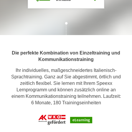
m
a
t
i
o
n
e
Die perfekte Kombination von Einzeltraining und
n
Kommunikationstraining
z
Ihr individuelles, maßgeschneidertes Italienisch-
u
Sprachtraining. Ganz auf Sie abgestimmt, örtlich und
C
zeitlich flexibel. Sie lernen mit Ihrem Speexx
o
Lernprogramm und können zusätzlich online an
o
einem Kommunikationstraining teilnehmen. Laufzeit:
k
6 Monate, 180 Trainingseinheiten
i
e
s
e