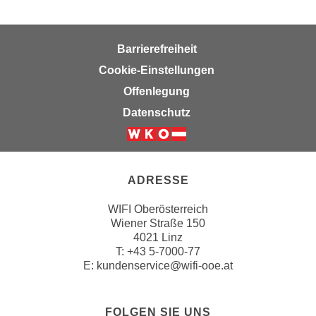
h
l
Barrierefreiheit
e
n
Cookie-Einstellungen
,
Offenlegung
b
Datenschutz
z
w
.
"
ADRESSE
A
l
WIFI Oberösterreich
l
Wiener Straße 150
e
4021 Linz
T:
+43 5-7000-77
a
E:
kundenservice@wifi-ooe.at
b
l
e
FOLGEN SIE UNS