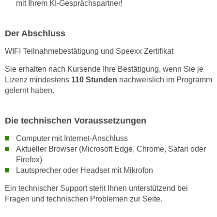
mit Ihrem KI-Gesprächspartner!
a
u
Der Abschluss
f
"
WIFI Teilnahmebestätigung und Speexx Zertifikat
E
Sie erhalten nach Kursende Ihre Bestätigung, wenn Sie je
i
Lizenz mindestens
110 Stunden
nachweislich im Programm
n
gelernt haben.
s
t
e
Die technischen Voraussetzungen
l
Computer mit Internet-Anschluss
l
Aktueller Browser (Microsoft Edge, Chrome, Safari oder
u
Firefox)
n
Lautsprecher oder Headset mit Mikrofon
g
e
Ein technischer Support steht Ihnen unterstützend bei
n
Fragen und technischen Problemen zur Seite.
"