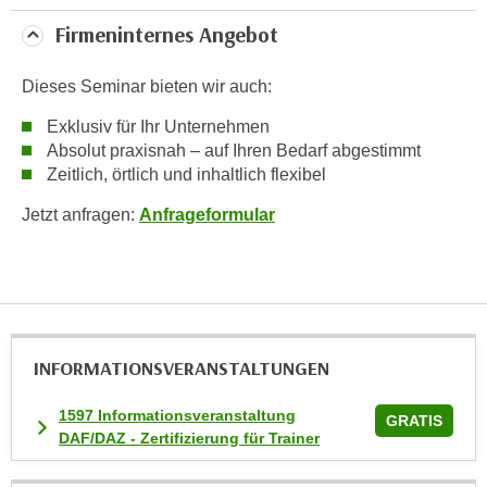
u
Firmeninternes Angebot
m
n
u
Dieses Seminar bieten wir auch:
r
Exklusiv für Ihr Unternehmen
j
Absolut praxisnah – auf Ihren Bedarf abgestimmt
e
Zeitlich, örtlich und inhaltlich flexibel
n
Jetzt anfragen:
Anfrageformular
e
C
o
o
k
i
INFORMATIONS­VERANSTALTUNGEN
e
s
1597 Informationsveranstaltung
GRATIS
z
DAF/DAZ - Zertifizierung für Trainer
u
z