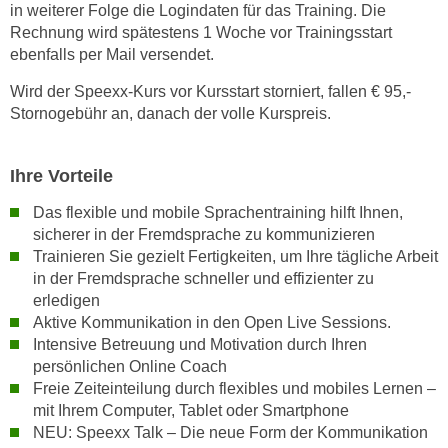
in weiterer Folge die Logindaten für das Training. Die
i
Rechnung wird spätestens 1 Woche vor Trainingsstart
e
ebenfalls per Mail versendet.
r
e
Wird der Speexx-Kurs vor Kursstart storniert, fallen € 95,-
n
Stornogebühr an, danach der volle Kurspreis.
o
d
Ihre Vorteile
e
r
Das flexible und mobile Sprachentraining hilft Ihnen,
k
sicherer in der Fremdsprache zu kommunizieren
l
Trainieren Sie gezielt Fertigkeiten, um Ihre tägliche Arbeit
in der Fremdsprache schneller und effizienter zu
i
erledigen
c
Aktive Kommunikation in den Open Live Sessions.
k
Intensive Betreuung und Motivation durch Ihren
e
persönlichen Online Coach
n
Freie Zeiteinteilung durch flexibles und mobiles Lernen –
S
mit Ihrem Computer, Tablet oder Smartphone
i
NEU: Speexx Talk – Die neue Form der Kommunikation
e