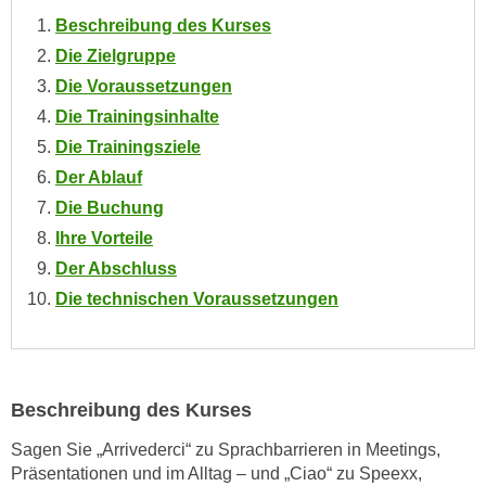
o
Beschreibung des Kurses
o
Die Zielgruppe
k
Die Voraussetzungen
i
Die Trainingsinhalte
e
b
Die Trainingsziele
a
Der Ablauf
n
Die Buchung
n
Ihre Vorteile
e
Der Abschluss
r
Die technischen Voraussetzungen
,
d
e
r
D
Beschreibung des Kurses
a
Sagen Sie „Arrivederci“ zu Sprachbarrieren in Meetings,
t
Präsentationen und im Alltag – und „Ciao“ zu Speexx,
e