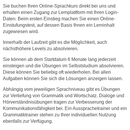
Sie buchen Ihren Online-Sprachkurs direkt bei uns und
t
erhalten einen Zugang zur Lernplattform mit Ihren Login-
i
Daten. Beim ersten Einstieg machen Sie einen Online-
e
Einstufungstest, auf dessen Basis Ihnen ein Lerninhalt
r
zugewiesen wird.
e
n
Innerhalb der Laufzeit gibt es die Möglichkeit, auch
"
nächsthöhere Levels zu absolvieren.
,
Sie können ab dem Startdatum 6 Monate lang jederzeit
u
einsteigen und die Übungen im Selbststudium absolvieren.
m
Diese können Sie beliebig oft wiederholen. Bei allen
a
Aufgaben können Sie sich die Lösungen anzeigen lassen.
l
Abhängig vom jeweiligen Sprachniveau gibt es Übungen
l
zur Vertiefung von Grammatik und Wortschatz. Dialoge und
e
Hörverständnisübungen tragen zur Verbesserung der
A
Kommunikationsfähigkeit bei. Ein Aussprachetrainer und ein
r
Grammatiktrainer stehen zu Ihrer individuellen Nutzung
t
ebenfalls zur Verfügung.
e