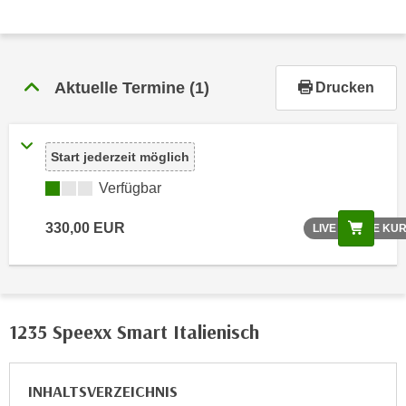
r
h
a
l
Aktuelle Termine
(1)
Drucken
t
e
n
Start jederzeit möglich
S
i
Verfügbar
e
i
Scree
330,00 EUR
LIVE ONLINE KU
n
d
i
e
1235 Speexx Smart Italienisch
s
e
m
INHALTSVERZEICHNIS
C