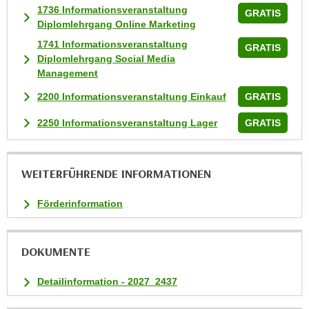
1736 Informationsveranstaltung
k
GRATIS
Diplomlehrgang Online Marketing
e
n
1741 Informationsveranstaltung
GRATIS
Diplomlehrgang Social Media
S
Management
i
e
2200 Informationsveranstaltung Einkauf
GRATIS
a
2250 Informationsveranstaltung Lager
GRATIS
u
f
"
WEITERFÜHRENDE INFORMATIONEN
A
l
Förderinformation
l
e
a
DOKUMENTE
k
z
Detailinformation - 2027_2437
e
p