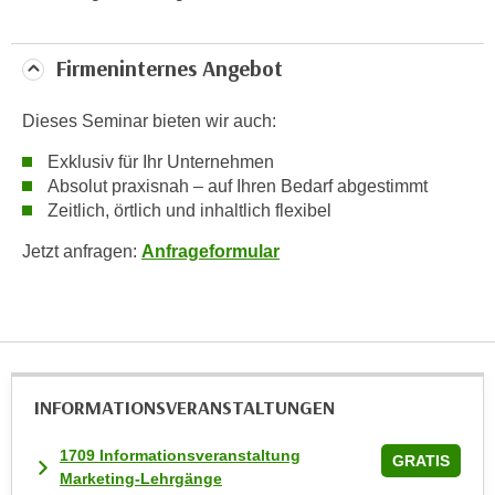
w
i
e
Firmeninternes Angebot
i
m
Dieses Seminar bieten wir auch:
I
Exklusiv für Ihr Unternehmen
m
Absolut praxisnah – auf Ihren Bedarf abgestimmt
p
Zeitlich, örtlich und inhaltlich flexibel
r
e
Jetzt anfragen:
Anfrageformular
s
s
u
m
.
INFORMATIONS­VERANSTALTUNGEN
K
l
1709 Informationsveranstaltung
i
GRATIS
Marketing-Lehrgänge
c