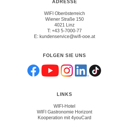
ADRESSE
n
v
WIFI Oberösterreich
o
Wiener Straße 150
n
4021 Linz
C
T:
+43 5-7000-77
E:
kundenservice@wifi-ooe.at
o
o
k
FOLGEN SIE UNS
i
e
s
Folgen sie uns a
Folgen sie uns
Folgen sie 
Folgen s
Folgen
z
u
a
LINKS
k
z
WIFI-Hotel
WIFI Gastronomie Horizont
e
Kooperation mit 4youCard
p
t