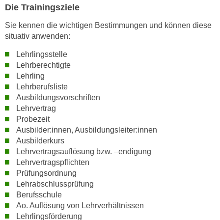
Die Trainingsziele
n
s
Sie kennen die wichtigen Bestimmungen und können diese
c
situativ anwenden:
h
Lehrlingsstelle
u
Lehrberechtigte
t
Lehrling
z
Lehrberufsliste
e
Ausbildungsvorschriften
r
Lehrvertrag
k
Probezeit
l
Ausbilder:innen, Ausbildungsleiter:innen
Ausbilderkurs
ä
Lehrvertragsauflösung bzw. –endigung
r
Lehrvertragspflichten
u
Prüfungsordnung
n
Lehrabschlussprüfung
g
Berufsschule
s
Ao. Auflösung von Lehrverhältnissen
o
Lehrlingsförderung