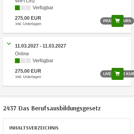
WIFI Linz
r
Verfügbar
h
a
275,00 EUR
Scree
PRÄSENZKURS
l
inkl. Unterlagen
t
e
n
11.03.2027 - 11.03.2027
S
Online
i
Verfügbar
e
275,00 EUR
Scree
i
LIVE ONLINE KU
inkl. Unterlagen
n
d
i
e
2437 Das Berufsausbildungsgesetz
s
e
m
INHALTSVERZEICHNIS
C