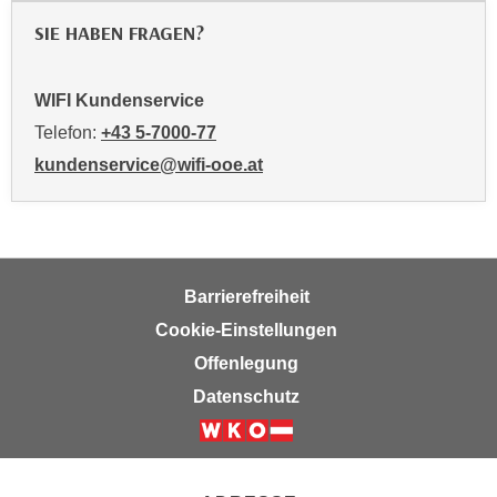
t
SIE HABEN FRAGEN?
i
e
WIFI Kundenservice
r
e
Telefon:
+43 5-7000-77
n
kundenservice@wifi-ooe.at
"
,
u
m
a
Barrierefreiheit
l
Cookie-Einstellungen
l
Offenlegung
e
Datenschutz
A
r
t
e