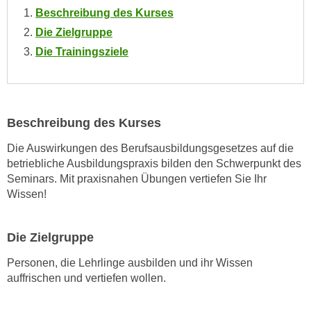
o
Beschreibung des Kurses
o
Die Zielgruppe
k
Die Trainingsziele
i
e
b
a
Beschreibung des Kurses
n
n
Die Auswirkungen des Berufsausbildungsgesetzes auf die
e
betriebliche Ausbildungspraxis bilden den Schwerpunkt des
r
Seminars. Mit praxisnahen Übungen vertiefen Sie Ihr
,
Wissen!
d
e
Die Zielgruppe
r
D
Personen, die Lehrlinge ausbilden und ihr Wissen
a
auffrischen und vertiefen wollen.
t
e