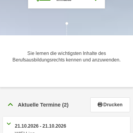
m
a
t
i
o
n
e
Sie lernen die wichtigsten Inhalte des
n
Berufsausbildungsrechts kennen und anzuwenden.
z
u
C
o
o
k
Aktuelle Termine
(2)
Drucken
i
e
s
21.10.2026 - 21.10.2026
e