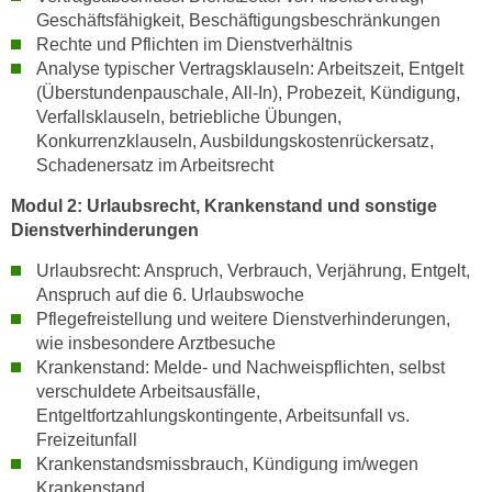
Geschäftsfähigkeit, Beschäftigungsbeschränkungen
t
Rechte und Pflichten im Dienstverhältnis
i
Analyse typischer Vertragsklauseln: Arbeitszeit, Entgelt
e
(Überstundenpauschale, All-In), Probezeit, Kündigung,
r
Verfallsklauseln, betriebliche Übungen,
e
Konkurrenzklauseln, Ausbildungskostenrückersatz,
n
Schadenersatz im Arbeitsrecht
"
Modul 2: Urlaubsrecht, Krankenstand und sonstige
,
Dienstverhinderungen
u
m
Urlaubsrecht: Anspruch, Verbrauch, Verjährung, Entgelt,
a
Anspruch auf die 6. Urlaubswoche
l
Pflegefreistellung und weitere Dienstverhinderungen,
l
wie insbesondere Arztbesuche
Krankenstand: Melde- und Nachweispflichten, selbst
e
verschuldete Arbeitsausfälle,
A
Entgeltfortzahlungskontingente, Arbeitsunfall vs.
r
Freizeitunfall
t
Krankenstandsmissbrauch, Kündigung im/wegen
e
Krankenstand