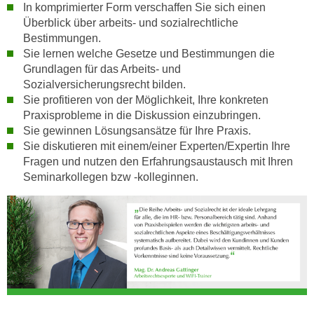
In komprimierter Form verschaffen Sie sich einen
u
Überblick über arbeits- und sozialrechtliche
l
Bestimmungen.
a
Sie lernen welche Gesetze und Bestimmungen die
s
Grundlagen für das Arbeits- und
s
Sozialversicherungsrecht bilden.
e
Sie profitieren von der Möglichkeit, Ihre konkreten
n
Praxisprobleme in die Diskussion einzubringen.
,
Sie gewinnen Lösungsansätze für Ihre Praxis.
d
Sie diskutieren mit einem/einer Experten/Expertin Ihre
Fragen und nutzen den Erfahrungsaustausch mit Ihren
i
Seminarkollegen bzw -kolleginnen.
e
S
i
e
a
u
s
w
ä