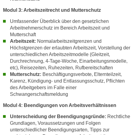
n
v
Modul 3: Arbeitszeitrecht und Mutterschutz
o
Umfassender Überblick über den gesetzlichen
n
Arbeitnehmerschutz im Bereich Arbeitszeit und
C
Mutterschaft
o
Arbeitszeit:
Normalarbeitszeitgrenzen und
o
Höchstgrenzen der erlaubten Arbeitszeit, Vorstellung der
k
unterschiedlichen Arbeitszeitmodelle (Gleitzeit,
i
Durchrechnung, 4-Tage-Woche, Einarbeitungsmodelle,
e
etc), Reisezeiten, Ruhezeiten, Rufbereitschaften
Mutterschutz:
Beschäftigungsverbote, Elternteilzeit,
s
Karenz, Kündigung- und Entlassungsschutz, Pflichten
z
des Arbeitgebers im Falle einer
u
Schwangerschaftsmeldung
a
k
Modul 4: Beendigungen von Arbeitsverhältnissen
z
Unterscheidung der Beendigungsgründe:
Rechtliche
e
Grundlagen, Voraussetzungen und Folgen
p
unterschiedlicher Beendigungsarten, Tipps zur
t