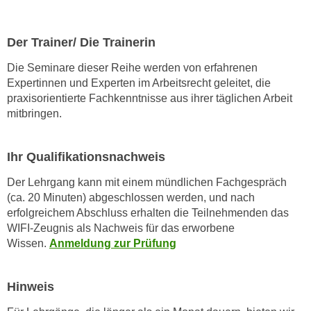
h
l
Der Trainer/ Die Trainerin
e
n
Die Seminare dieser Reihe werden von erfahrenen
,
Expertinnen und Experten im Arbeitsrecht geleitet, die
praxisorientierte Fachkenntnisse aus ihrer täglichen Arbeit
b
mitbringen.
z
w
.
Ihr Qualifikationsnachweis
"
Der Lehrgang kann mit einem mündlichen Fachgespräch
A
(ca. 20 Minuten) abgeschlossen werden, und nach
l
erfolgreichem Abschluss erhalten die Teilnehmenden das
l
WIFI-Zeugnis als Nachweis für das erworbene
e
Wissen.
Anmeldung zur Prüfung
a
b
l
Hinweis
e