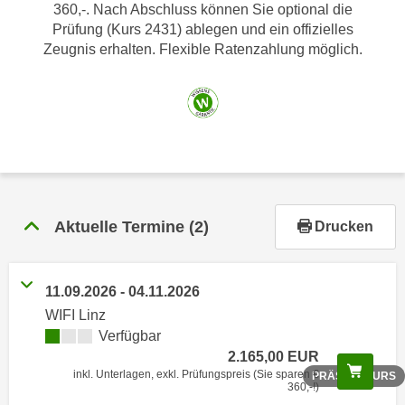
r
360,-. Nach Abschluss können Sie optional die
h
Prüfung (Kurs 2431) ablegen und ein offizielles
Zeugnis erhalten. Flexible Ratenzahlung möglich.
a
l
t
e
n
S
i
e
i
Aktuelle Termine
(2)
Drucken
n
d
i
11.09.2026 - 04.11.2026
e
WIFI Linz
s
Verfügbar
e
2.165,00 EUR
Scree
m
inkl. Unterlagen, exkl. Prüfungspreis (Sie sparen €
PRÄSENZKURS
360,-!)
C