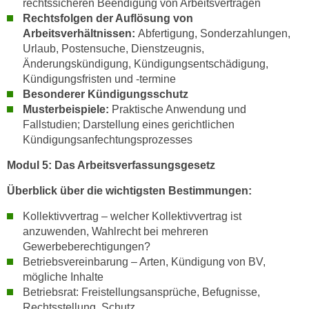
rechtssicheren Beendigung von Arbeitsverträgen
i
Rechtsfolgen der Auflösung von
e
Arbeitsverhältnissen:
Abfertigung, Sonderzahlungen,
r
Urlaub, Postensuche, Dienstzeugnis,
e
Änderungskündigung, Kündigungsentschädigung,
n
Kündigungsfristen und -termine
o
Besonderer Kündigungsschutz
Musterbeispiele:
Praktische Anwendung und
d
Fallstudien; Darstellung eines gerichtlichen
e
Kündigungsanfechtungsprozesses
r
k
Modul 5: Das Arbeitsverfassungsgesetz
l
Überblick über die wichtigsten Bestimmungen:
i
c
Kollektivvertrag – welcher Kollektivvertrag ist
k
anzuwenden, Wahlrecht bei mehreren
e
Gewerbeberechtigungen?
n
Betriebsvereinbarung – Arten, Kündigung von BV,
S
mögliche Inhalte
i
Betriebsrat: Freistellungsansprüche, Befugnisse,
Rechtsstellung, Schutz
e