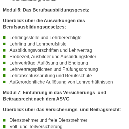
a
Modul 6: Das Berufsausbildungsgesetz
u
f
Überblick über die Auswirkungen des
Berufsausbildungsgesetzes:
"
E
Lehrlingsstelle und Lehrberechtigte
i
Lehrling und Lehrberufsliste
n
Ausbildungsvorschriften und Lehrvertrag
s
Probezeit, Ausbilder und Ausbildungsleiter
t
Lehrverträge: Auflösung und Endigung
e
Lehrvertragspflichten und Prüfungsordnung
Lehrabschlussprüfung und Berufsschule
l
Außerordentliche Auflösung von Lehrverhältnissen
l
u
Modul 7: Einführung in das Versicherungs- und
n
Beitragsrecht nach dem ASVG
g
Überblick über das Versicherungs- und Beitragsrecht:
e
n
Dienstnehmer und freie Dienstnehmer
"
Voll- und Teilversicherung