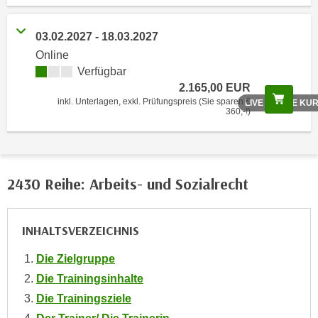
o
o
03.02.2027 - 18.03.2027
k
Online
i
Verfügbar
e
2.165,00 EUR
b
Scree
inkl. Unterlagen, exkl. Prüfungspreis (Sie sparen €
LIVE ONLINE KU
360,-!)
a
n
n
e
2430 Reihe: Arbeits- und Sozialrecht
r
,
d
INHALTSVERZEICHNIS
e
r
Die Zielgruppe
D
Die Trainingsinhalte
a
Die Trainingsziele
t
e