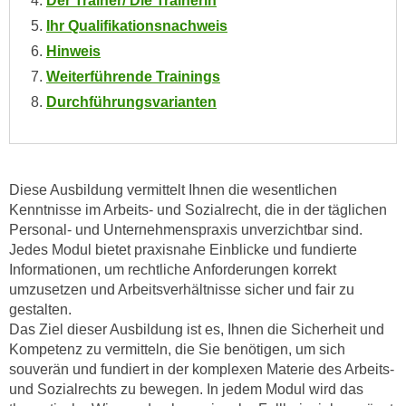
Der Trainer/ Die Trainerin
n
Ihr Qualifikationsnachweis
s
Hinweis
c
Weiterführende Trainings
h
Durchführungsvarianten
u
t
z
e
Diese Ausbildung vermittelt Ihnen die wesentlichen
r
Kenntnisse im Arbeits- und Sozialrecht, die in der täglichen
k
Personal- und Unternehmenspraxis unverzichtbar sind.
l
Jedes Modul bietet praxisnahe Einblicke und fundierte
ä
Informationen, um rechtliche Anforderungen korrekt
r
umzusetzen und Arbeitsverhältnisse sicher und fair zu
u
gestalten.
n
Das Ziel dieser Ausbildung ist es, Ihnen die Sicherheit und
g
Kompetenz zu vermitteln, die Sie benötigen, um sich
s
souverän und fundiert in der komplexen Materie des Arbeits-
und Sozialrechts zu bewegen. In jedem Modul wird das
o