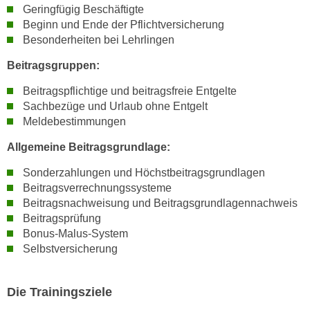
u
Geringfügig Beschäftigte
m
Beginn und Ende der Pflichtversicherung
n
Besonderheiten bei Lehrlingen
u
Beitragsgruppen:
r
j
Beitragspflichtige und beitragsfreie Entgelte
e
Sachbezüge und Urlaub ohne Entgelt
n
Meldebestimmungen
e
Allgemeine Beitragsgrundlage:
C
o
Sonderzahlungen und Höchstbeitragsgrundlagen
o
Beitragsverrechnungssysteme
Beitragsnachweisung und Beitragsgrundlagennachweis
k
Beitragsprüfung
i
Bonus-Malus-System
e
Selbstversicherung
s
z
u
Die Trainingsziele
z