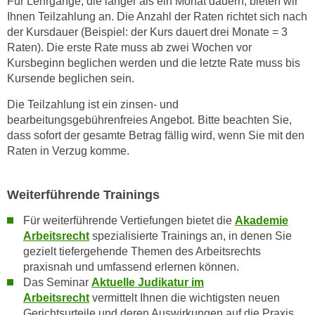
Für Lehrgänge, die länger als ein Monat dauern, bieten wir
h
Ihnen Teilzahlung an. Die Anzahl der Raten richtet sich nach
n
der Kursdauer (Beispiel: der Kurs dauert drei Monate = 3
e
Raten). Die erste Rate muss ab zwei Wochen vor
n
Kursbeginn beglichen werden und die letzte Rate muss bis
"
Kursende beglichen sein.
,
Die Teilzahlung ist ein zinsen- und
u
bearbeitungsgebührenfreies Angebot. Bitte beachten Sie,
m
dass sofort der gesamte Betrag fällig wird, wenn Sie mit den
d
Raten in Verzug komme.
i
e
C
Weiterführende Trainings
o
Für weiterführende Vertiefungen bietet die
Akademie
o
Arbeitsrecht
spezialisierte Trainings an, in denen Sie
k
gezielt tiefergehende Themen des Arbeitsrechts
i
praxisnah und umfassend erlernen können.
e
Das Seminar
Aktuelle Judikatur im
s
Arbeitsrecht
vermittelt Ihnen die wichtigsten neuen
a
Gerichtsurteile und deren Auswirkungen auf die Praxis,