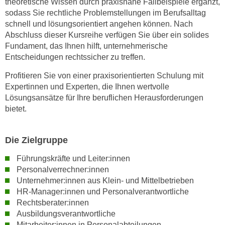
theoretische Wissen durch praxisnahe Fallbeispiele ergänzt,
w
sodass Sie rechtliche Problemstellungen im Berufsalltag
i
schnell und lösungsorientiert angehen können. Nach
e
Abschluss dieser Kursreihe verfügen Sie über ein solides
i
Fundament, das Ihnen hilft, unternehmerische
m
Entscheidungen rechtssicher zu treffen.
I
Profitieren Sie von einer praxisorientierten Schulung mit
m
Expertinnen und Experten, die Ihnen wertvolle
p
Lösungsansätze für Ihre beruflichen Herausforderungen
r
bietet.
e
s
s
Die Zielgruppe
u
Führungskräfte und Leiter:innen
m
Personalverrechner:innen
.
Unternehmer:innen aus Klein- und Mittelbetrieben
K
HR-Manager:innen und Personalverantwortliche
l
Rechtsberater:innen
i
Ausbildungsverantwortliche
c
Mitarbeiter:innen in Personalabteilungen