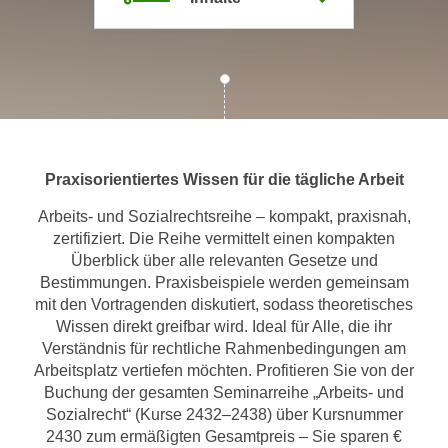
m
a
t
i
o
n
e
Praxisorientiertes Wissen für die tägliche Arbeit
n
z
Arbeits- und Sozialrechtsreihe – kompakt, praxisnah,
zertifiziert. Die Reihe vermittelt einen kompakten
u
Überblick über alle relevanten Gesetze und
C
Bestimmungen. Praxisbeispiele werden gemeinsam
o
mit den Vortragenden diskutiert, sodass theoretisches
o
Wissen direkt greifbar wird. Ideal für Alle, die ihr
k
Verständnis für rechtliche Rahmenbedingungen am
i
Arbeitsplatz vertiefen möchten. Profitieren Sie von der
e
Buchung der gesamten Seminarreihe „Arbeits- und
s
Sozialrecht“ (Kurse 2432–2438) über Kursnummer
e
2430 zum ermäßigten Gesamtpreis – Sie sparen €