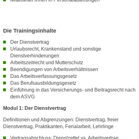
k
e
n
S
Die Trainingsinhalte
i
e
Der Dienstvertrag
Urlaubsrecht, Krankenstand und sonstige
a
Dienstverhinderungen
u
Arbeitszeitrecht und Mutterschutz
f
Beendigungen von Arbeitsverhältnissen
"
Das Arbeitsverfassungsgesetz
A
Das Berufsausbildungsgesetz
l
Einführung in das Versicherungs- und Beitragsrecht nach
l
dem ASVG
e
Modul 1: Der Dienstvertrag
a
k
Definitionen und Abgrenzungen: Dienstvertrag, freier
z
Dienstvertrag, Praktikanten, Ferialarbeit, Lehrlinge
e
Vertragsabschluss: Dienstzettel vs. Arbeitsvertrag,
p