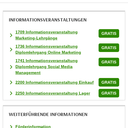
t
i
INFORMATIONS­VERANSTALTUNGEN
e
r
1709 Informationsveranstaltung
GRATIS
e
Marketing-Lehrgänge
n
1736 Informationsveranstaltung
"
GRATIS
Diplomlehrgang Online Marketing
,
1741 Informationsveranstaltung
u
GRATIS
Diplomlehrgang Social Media
m
Management
a
l
2200 Informationsveranstaltung Einkauf
GRATIS
l
2250 Informationsveranstaltung Lager
GRATIS
e
A
r
WEITERFÜHRENDE INFORMATIONEN
t
e
Förderinformation