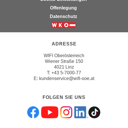
i
Offenlegung
e
Datenschutz
r
e
n
o
ADRESSE
d
e
WIFI Oberösterreich
r
Wiener Straße 150
k
4021 Linz
T:
+43 5-7000-77
l
E:
kundenservice@wifi-ooe.at
i
c
k
FOLGEN SIE UNS
e
n
S
Folgen sie uns a
Folgen sie uns
Folgen sie 
Folgen s
Folgen
i
e