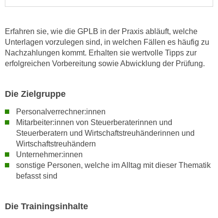
n
s
Erfahren sie, wie die GPLB in der Praxis abläuft, welche
c
Unterlagen vorzulegen sind, in welchen Fällen es häufig zu
h
Nachzahlungen kommt. Erhalten sie wertvolle Tipps zur
u
erfolgreichen Vorbereitung sowie Abwicklung der Prüfung.
t
z
e
Die Zielgruppe
r
Personalverrechner:innen
k
Mitarbeiter:innen von Steuerberaterinnen und
l
Steuerberatern und Wirtschaftstreuhänderinnen und
ä
Wirtschaftstreuhändern
r
Unternehmer:innen
u
sonstige Personen, welche im Alltag mit dieser Thematik
n
befasst sind
g
s
Die Trainingsinhalte
o