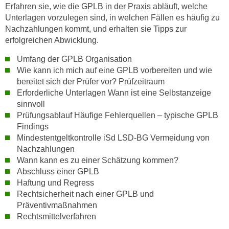
w
Erfahren sie, wie die GPLB in der Praxis abläuft, welche
i
Unterlagen vorzulegen sind, in welchen Fällen es häufig zu
e
Nachzahlungen kommt, und erhalten sie Tipps zur
erfolgreichen Abwicklung.
i
m
Umfang der GPLB Organisation
I
Wie kann ich mich auf eine GPLB vorbereiten und wie
m
bereitet sich der Prüfer vor? Prüfzeitraum
p
Erforderliche Unterlagen Wann ist eine Selbstanzeige
r
sinnvoll
e
Prüfungsablauf Häufige Fehlerquellen – typische GPLB
s
Findings
Mindestentgeltkontrolle iSd LSD-BG Vermeidung von
s
Nachzahlungen
u
Wann kann es zu einer Schätzung kommen?
m
Abschluss einer GPLB
.
Haftung und Regress
K
Rechtsicherheit nach einer GPLB und
l
Präventivmaßnahmen
i
Rechtsmittelverfahren
c