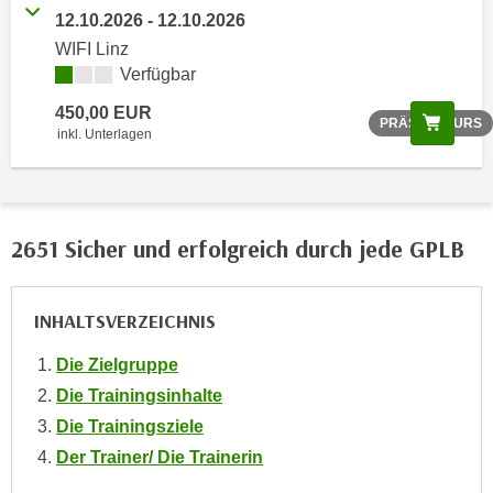
o
12.10.2026 - 12.10.2026
o
WIFI Linz
k
Verfügbar
i
450,00 EUR
Scree
e
PRÄSENZKURS
inkl. Unterlagen
b
a
n
n
2651 Sicher und erfolgreich durch jede GPLB
e
r
,
INHALTSVERZEICHNIS
d
e
Die Zielgruppe
r
Die Trainingsinhalte
D
Die Trainingsziele
a
Der Trainer/ Die Trainerin
t
e