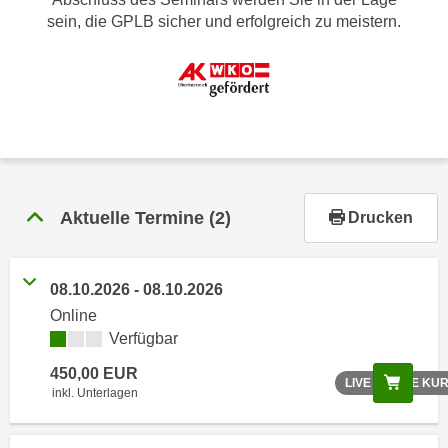
r
sein, die GPLB sicher und erfolgreich zu meistern.
h
a
l
t
e
n
S
i
Aktuelle Termine
(2)
Drucken
e
i
n
08.10.2026 - 08.10.2026
d
Online
i
Verfügbar
e
s
450,00 EUR
Scree
LIVE ONLINE KU
e
inkl. Unterlagen
m
C