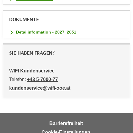
n
v
o
DOKUMENTE
n
C
Detailinformation - 2027_2651
o
o
k
SIE HABEN FRAGEN?
i
e
WIFI Kundenservice
s
Telefon:
+43 5-7000-77
z
u
kundenservice@wifi-ooe.at
a
k
z
e
p
Barrierefreiheit
t
Cookie-Einstellungen