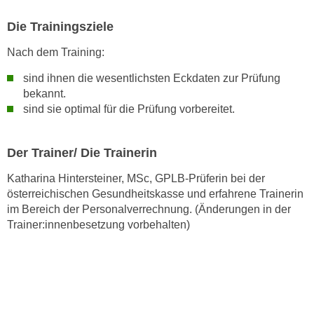
k
Die Trainingsziele
e
n
Nach dem Training:
S
i
sind ihnen die wesentlichsten Eckdaten zur Prüfung
bekannt.
e
sind sie optimal für die Prüfung vorbereitet.
a
u
f
Der Trainer/ Die Trainerin
"
Katharina Hintersteiner, MSc, GPLB-Prüferin bei der
A
österreichischen Gesundheitskasse und erfahrene Trainerin
l
im Bereich der Personalverrechnung. (Änderungen in der
l
Trainer:innenbesetzung vorbehalten)
e
a
k
z
e
p