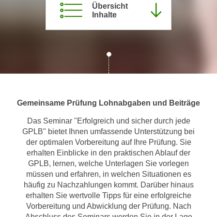
Übersicht
m
Inhalte
a
t
i
o
n
e
n
Gemeinsame Prüfung Lohnabgaben und Beiträge
z
u
Das Seminar "Erfolgreich und sicher durch jede
C
GPLB" bietet Ihnen umfassende Unterstützung bei
o
der optimalen Vorbereitung auf Ihre Prüfung. Sie
o
erhalten Einblicke in den praktischen Ablauf der
k
GPLB, lernen, welche Unterlagen Sie vorlegen
i
müssen und erfahren, in welchen Situationen es
häufig zu Nachzahlungen kommt. Darüber hinaus
e
erhalten Sie wertvolle Tipps für eine erfolgreiche
s
Vorbereitung und Abwicklung der Prüfung. Nach
e
Abschluss des Seminars werden Sie in der Lage