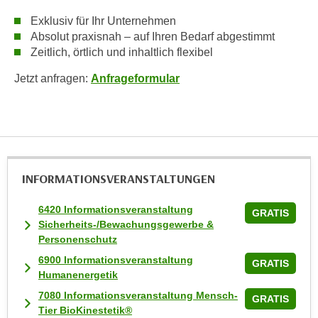
k
Exklusiv für Ihr Unternehmen
e
Absolut praxisnah – auf Ihren Bedarf abgestimmt
n
Zeitlich, örtlich und inhaltlich flexibel
S
Jetzt anfragen:
Anfrageformular
i
e
a
u
f
"
INFORMATIONS­VERANSTALTUNGEN
A
l
6420 Informationsveranstaltung
GRATIS
l
Sicherheits-/Bewachungsgewerbe &
e
Personenschutz
a
6900 Informationsveranstaltung
GRATIS
k
Humanenergetik
z
7080 Informationsveranstaltung Mensch-
GRATIS
e
Tier BioKinestetik®
p