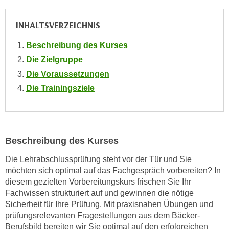
o
o
INHALTSVERZEICHNIS
k
i
Beschreibung des Kurses
e
Die Zielgruppe
b
Die Voraussetzungen
a
Die Trainingsziele
n
n
e
r
Beschreibung des Kurses
,
d
Die Lehrabschlussprüfung steht vor der Tür und Sie
e
möchten sich optimal auf das Fachgespräch vorbereiten? In
r
diesem gezielten Vorbereitungskurs frischen Sie Ihr
D
Fachwissen strukturiert auf und gewinnen die nötige
a
Sicherheit für Ihre Prüfung. Mit praxisnahen Übungen und
prüfungsrelevanten Fragestellungen aus dem Bäcker-
t
Berufsbild bereiten wir Sie optimal auf den erfolgreichen
e