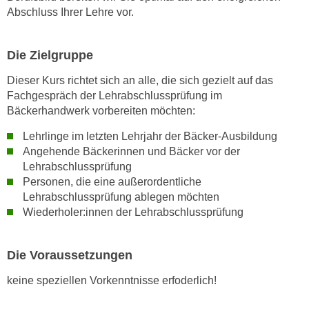
Abschluss Ihrer Lehre vor.
n
s
c
Die Zielgruppe
h
Dieser Kurs richtet sich an alle, die sich gezielt auf das
u
Fachgespräch der Lehrabschlussprüfung im
t
Bäckerhandwerk vorbereiten möchten:
z
e
Lehrlinge im letzten Lehrjahr der Bäcker-Ausbildung
r
Angehende Bäckerinnen und Bäcker vor der
k
Lehrabschlussprüfung
l
Personen, die eine außerordentliche
Lehrabschlussprüfung ablegen möchten
ä
Wiederholer:innen der Lehrabschlussprüfung
r
u
n
Die Voraussetzungen
g
keine speziellen Vorkenntnisse erfoderlich!
s
o