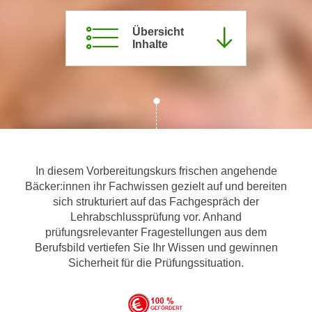
m
Übersicht
a
Inhalte
t
i
o
n
e
n
z
u
In diesem Vorbereitungskurs frischen angehende
C
Bäcker:innen ihr Fachwissen gezielt auf und bereiten
o
sich strukturiert auf das Fachgespräch der
o
Lehrabschlussprüfung vor. Anhand
prüfungsrelevanter Fragestellungen aus dem
k
Berufsbild vertiefen Sie Ihr Wissen und gewinnen
i
Sicherheit für die Prüfungssituation.
e
s
e