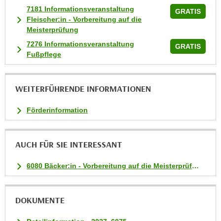
7181 Informationsveranstaltung
t
GRATIS
Fleischer:in - Vorbereitung auf die
i
Meisterprüfung
e
7276 Informationsveranstaltung
GRATIS
r
Fußpflege
e
n
"
WEITERFÜHRENDE INFORMATIONEN
,
u
Förderinformation
m
a
l
AUCH FÜR SIE INTERESSANT
l
e
6080 Bäcker:in - Vorbereitung auf die Meisterprüfung
A
r
DOKUMENTE
t
e