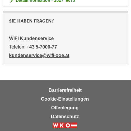
Detailinformation - 2027_6075
n
v
o
SIE HABEN FRAGEN?
n
C
o
WIFI Kundenservice
o
Telefon:
+43 5-7000-77
k
kundenservice@wifi-ooe.at
i
e
s
z
u
Barrierefreiheit
a
Cookie-Einstellungen
k
z
Offenlegung
e
Datenschutz
p
t