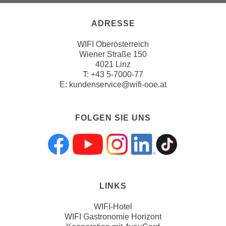
i
e
ADRESSE
r
e
WIFI Oberösterreich
Wiener Straße 150
n
4021 Linz
o
T:
+43 5-7000-77
d
E:
kundenservice@wifi-ooe.at
e
r
k
FOLGEN SIE UNS
l
i
Folgen sie uns a
Folgen sie uns
Folgen sie 
Folgen s
Folgen
c
k
e
LINKS
n
S
WIFI-Hotel
i
WIFI Gastronomie Horizont
e