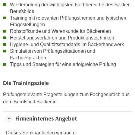
w
Wiederholung der wichtigsten Fachbereiche des Bäcker-
i
Berufsbilds
e
Training mit relevanten Prüfungsthemen und typischen
i
Fragestellungen
m
Rohstoffkunde und Warenkunde für Bäckereien
Herstellungsverfahren und Produktionstechniken
I
Hygiene- und Qualitätsstandards im Bäckerhandwerk
m
Simulation von Prüfungssituationen und
p
Fachgesprächen
r
Tipps und Strategien für eine erfolgreiche Prüfung
e
s
s
Die Trainingsziele
u
Prüfungsrelevante Fragestellungen zum Fachgespräch aus
m
dem Berufsbild Bäcker:in.
.
K
Firmeninternes Angebot
l
i
c
Dieses Seminar bieten wir auch: