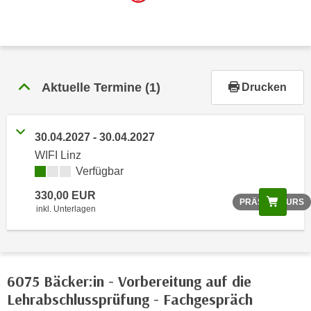
r
h
a
l
t
Aktuelle Termine
(1)
Drucken
e
n
S
30.04.2027 - 30.04.2027
i
e
WIFI Linz
Verfügbar
i
n
330,00 EUR
Scree
PRÄSENZKURS
d
inkl. Unterlagen
i
e
s
e
6075 Bäcker:in - Vorbereitung auf die
m
Lehrabschlussprüfung - Fachgespräch
C