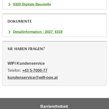
6320 Digitale Baustelle
t
i
e
DOKUMENTE
r
e
Detailinformation - 2027_6318
n
"
,
SIE HABEN FRAGEN?
u
m
WIFI Kundenservice
a
l
Telefon:
+43 5-7000-77
l
kundenservice@wifi-ooe.at
e
A
r
t
e
Barrierefreiheit