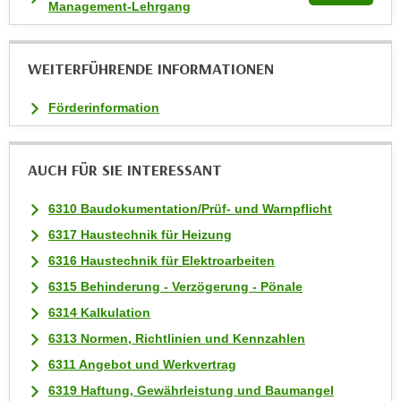
Management-Lehrgang
k
e
n
WEITERFÜHRENDE INFORMATIONEN
S
i
Förderinformation
e
a
u
AUCH FÜR SIE INTERESSANT
f
"
6310 Baudokumentation/Prüf- und Warnpflicht
A
6317 Haustechnik für Heizung
l
6316 Haustechnik für Elektroarbeiten
l
6315 Behinderung - Verzögerung - Pönale
e
6314 Kalkulation
a
k
6313 Normen, Richtlinien und Kennzahlen
z
6311 Angebot und Werkvertrag
e
6319 Haftung, Gewährleistung und Baumangel
p