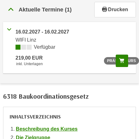
r
Aktuelle Termine
(1)
Drucken
h
a
l
16.02.2027 - 16.02.2027
t
e
WIFI Linz
n
Verfügbar
S
219,00 EUR
Scree
PRÄSENZKURS
i
inkl. Unterlagen
e
i
n
d
6318 Baukoordinationsgesetz
i
e
s
INHALTSVERZEICHNIS
e
m
Beschreibung des Kurses
C
Die Zielgruppe