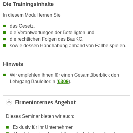
Die Trainingsinhalte
n
s
In diesem Modul lernen Sie
c
das Gesetz,
h
die Verantwortungen der Beteiligten und
u
die rechtlichen Folgen des BauKG,
t
sowie dessen Handhabung anhand von Fallbeispielen.
z
e
Hinweis
r
k
Wir empfehlen Ihnen für einen Gesamtüberblick den
l
Lehrgang Bauleiter:in (
6309
).
ä
r
u
Firmeninternes Angebot
n
g
Dieses Seminar bieten wir auch:
s
Exklusiv für Ihr Unternehmen
o