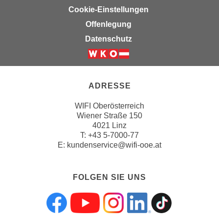
n
Cookie-Einstellungen
v
Offenlegung
o
n
Datenschutz
C
o
o
k
ADRESSE
i
WIFI Oberösterreich
e
Wiener Straße 150
s
4021 Linz
z
T:
+43 5-7000-77
u
E:
kundenservice@wifi-ooe.at
a
k
FOLGEN SIE UNS
z
e
p
Folgen sie uns a
Folgen sie uns
Folgen sie 
Folgen s
Folgen
t