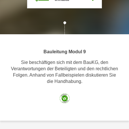
m
a
t
i
o
n
e
Bauleitung Modul 9
n
z
Sie beschäftigen sich mit dem BauKG, den
Verantwortungen der Beteiligten und den rechtlichen
u
Folgen. Anhand von Fallbeispielen diskutieren Sie
C
die Handhabung.
o
o
k
i
e
s
e