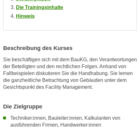
o
Die Trainingsinhalte
o
Hinweis
k
i
e
b
Beschreibung des Kurses
a
n
Sie beschäftigen sich mit dem BauKG, den Verantwortungen
n
der Beteiligten und den rechtlichen Folgen. Anhand von
e
Fallbeispielen diskutieren Sie die Handhabung. Sie lernen
r
die ganzheitliche Betrachtung von Gebäuden unter dem
Gesichtspunkt des Facility Management.
,
d
e
Die Zielgruppe
r
D
Techniker:innen, Bauleiter:innen, Kalkulanten von
a
ausführenden Firmen, Handwerker:innen
t
e