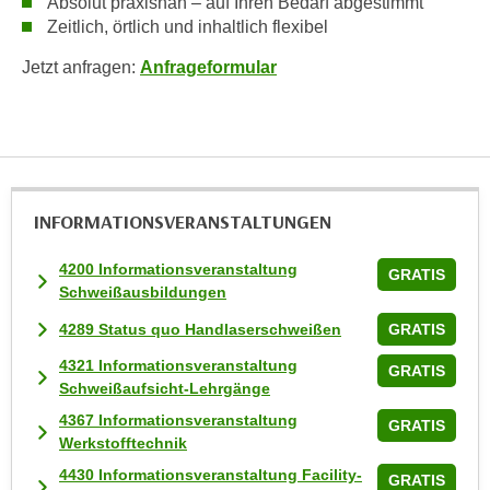
Absolut praxisnah – auf Ihren Bedarf abgestimmt
w
Zeitlich, örtlich und inhaltlich flexibel
i
e
Jetzt anfragen:
Anfrageformular
i
m
I
m
p
r
INFORMATIONS­VERANSTALTUNGEN
e
4200 Informationsveranstaltung
s
GRATIS
Schweißausbildungen
s
u
4289 Status quo Handlaserschweißen
GRATIS
m
4321 Informationsveranstaltung
GRATIS
.
Schweißaufsicht-Lehrgänge
K
4367 Informationsveranstaltung
GRATIS
l
Werkstofftechnik
i
4430 Informationsveranstaltung Facility-
c
GRATIS