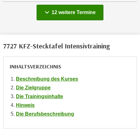
n
12 weitere Termine
s
c
h
u
7727 KFZ-Stecktafel Intensivtraining
t
z
e
INHALTSVERZEICHNIS
r
k
Beschreibung des Kurses
l
Die Zielgruppe
ä
Die Trainingsinhalte
r
u
Hinweis
n
Die Berufsbeschreibung
g
s
o