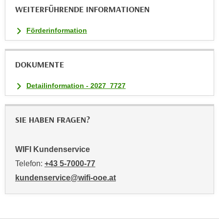
n
WEITERFÜHRENDE INFORMATIONEN
v
o
Förderinformation
n
C
o
DOKUMENTE
o
k
Detailinformation - 2027_7727
i
e
SIE HABEN FRAGEN?
s
z
u
WIFI Kundenservice
a
Telefon:
+43 5-7000-77
k
kundenservice@wifi-ooe.at
z
e
p
t