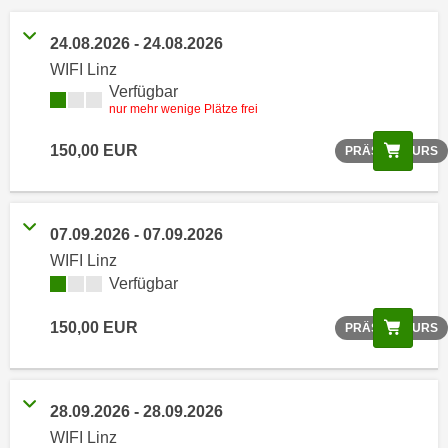
r
h
24.08.2026 - 24.08.2026
a
WIFI Linz
l
Verfügbar
t
nur mehr wenige Plätze frei
e
Scree
150,00 EUR
n
PRÄSENZKURS
S
i
e
07.09.2026 - 07.09.2026
i
WIFI Linz
n
Verfügbar
d
i
Scree
150,00 EUR
PRÄSENZKURS
e
s
e
28.09.2026 - 28.09.2026
m
WIFI Linz
C