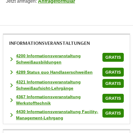
Jetzt anfragen:
Anfrageformular
t
i
e
r
e
INFORMATIONS­VERANSTALTUNGEN
n
"
4200 Informationsveranstaltung
,
GRATIS
Schweißausbildungen
u
m
4289 Status quo Handlaserschweißen
GRATIS
a
4321 Informationsveranstaltung
GRATIS
l
Schweißaufsicht-Lehrgänge
l
4367 Informationsveranstaltung
GRATIS
e
Werkstofftechnik
A
4430 Informationsveranstaltung Facility-
GRATIS
r
Management-Lehrgang
t
e