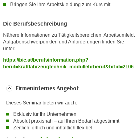
Bringen Sie Ihre Arbeitskleidung zum Kurs mit
k
e
n
Die Berufsbeschreibung
S
i
Nähere Informationen zu Tätigkeitsbereichen, Arbeitsumfeld,
e
Aufgabenschwerpunkten und Anforderungen finden Sie
unter:
a
u
https://bic.at/berufsinformation.php?
f
beruf=kraftfahrzeugtechnik_modullehrberuf&brfid=2106
"
A
l
Firmeninternes Angebot
l
e
Dieses Seminar bieten wir auch:
a
Exklusiv für Ihr Unternehmen
k
Absolut praxisnah – auf Ihren Bedarf abgestimmt
z
Zeitlich, örtlich und inhaltlich flexibel
e
p