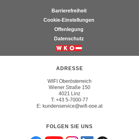
i
Barrierefreiheit
e
r
Cookie-Einstellungen
e
Offenlegung
n
Datenschutz
o
d
e
r
ADRESSE
k
l
WIFI Oberösterreich
i
Wiener Straße 150
4021 Linz
c
T:
+43 5-7000-77
k
E:
kundenservice@wifi-ooe.at
e
n
S
FOLGEN SIE UNS
i
e