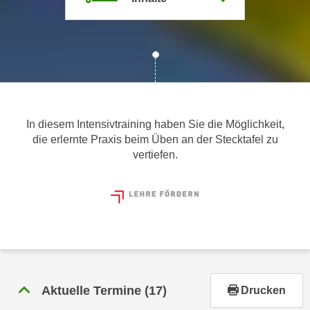
m
a
t
i
o
n
e
In diesem Intensivtraining haben Sie die Möglichkeit,
n
die erlernte Praxis beim Üben an der Stecktafel zu
z
vertiefen.
u
C
o
o
k
i
e
s
Aktuelle Termine
(17)
Drucken
e