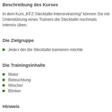
w
Beschreibung des Kurses
i
e
In dem Kurs „KFZ-Stecktafel-Intensivtraining“ können Sie mit
Unterstützung eines Trainers die Stecktafel nochmals
i
intensiv üben.
m
I
m
Die Zielgruppe
p
Jede:r der die Stecktafel trainieren möchte
r
e
s
Die Trainingsinhalte
s
u
Motor
m
Beleuchtung
Wischer
.
Blinker
K
l
i
Hinweis
c