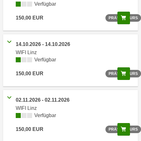
Verfügbar
o
o
Scree
150,00 EUR
PRÄSENZKURS
k
i
e
b
14.10.2026 - 14.10.2026
a
WIFI Linz
n
Verfügbar
n
e
Scree
150,00 EUR
PRÄSENZKURS
r
,
d
02.11.2026 - 02.11.2026
e
WIFI Linz
r
Verfügbar
D
a
Scree
150,00 EUR
PRÄSENZKURS
t
e