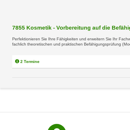
r
m
a
t
7855 Kosmetik - Vorbereitung auf die Befä
i
Perfektionieren Sie Ihre Fähigkeiten und erweitern Sie Ihr Fach
o
fachlich theoretischen und praktischen Befähigungsprüfung (Mod
n
e
n
2 Termine
z
u
C
o
o
k
i
e
s