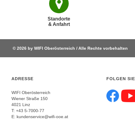
e
r
h
Standorte
a
& Anfahrt
l
t
e
© 2026 by WIFI Oberösterreich / Alle Rechte vorbehalten
n
S
i
e
ADRESSE
FOLGEN SIE
i
n
WIFI Oberösterreich
d
Wiener Straße 150
Fol
i
4021 Linz
e
T:
+43 5-7000-77
s
E:
kundenservice@wifi-ooe.at
e
m