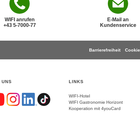
WIFI anrufen
E-Mail an
+43 5-7000-77
Kundenservice
Barrierefreiheit
Cookie
 UNS
LINKS
WIFI-Hotel
WIFI Gastronomie Horizont
gen sie uns auf Faceboo
Folgen sie uns auf Yout
Folgen sie uns auf In
Folgen sie uns auf
Folgen sie uns a
Kooperation mit 4youCard