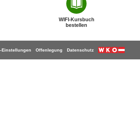
WIFI-Kursbuch
bestellen
-Einstellungen
Offenlegung
Datenschutz
k
ube
stagram
 LinkedIn
uf TikTok