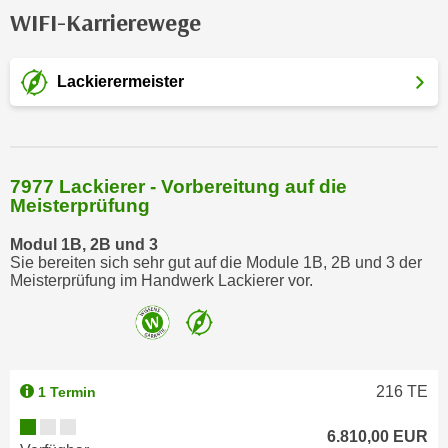
WIFI-Karrierewege
m
a
t
Lackierermeister
i
o
n
e
7977 Lackierer - Vorbereitung auf die
n
Meisterprüfung
z
u
Modul 1B, 2B und 3
Sie bereiten sich sehr gut auf die Module 1B, 2B und 3 der
C
Meisterprüfung im Handwerk Lackierer vor.
o
o
k
i
e
216
TE
1 Termin
s
e
6.810,00 EUR