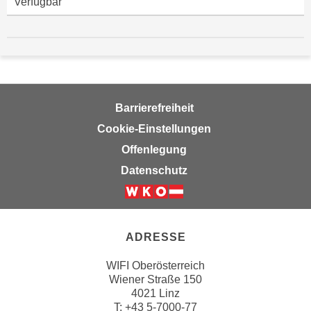
Verfügbar
r
h
a
l
t
e
n
Barrierefreiheit
S
Cookie-Einstellungen
i
Offenlegung
e
Datenschutz
i
n
d
i
ADRESSE
e
s
WIFI Oberösterreich
e
Wiener Straße 150
m
4021 Linz
C
T:
+43 5-7000-77