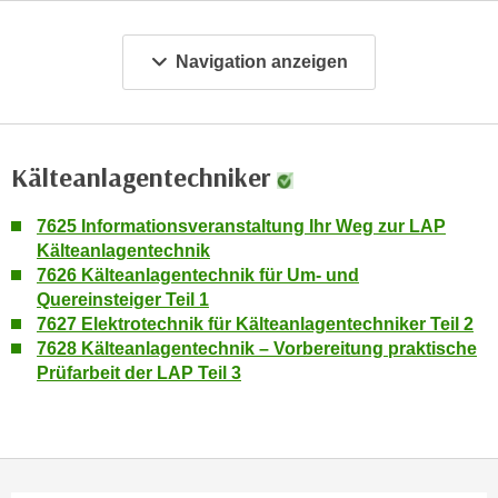
m
a
Navigation anzeigen
t
i
o
n
Kälteanlagentechniker
e
n
7625 Informationsveranstaltung Ihr Weg zur LAP
z
Kälteanlagentechnik
u
7626 Kälteanlagentechnik für Um- und
C
Quereinsteiger Teil 1
o
7627 Elektrotechnik für Kälteanlagentechniker Teil 2
o
7628 Kälteanlagentechnik – Vorbereitung praktische
k
Prüfarbeit der LAP Teil 3
i
e
s
e