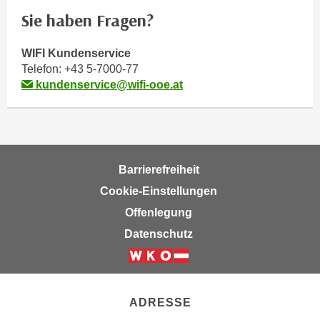
r
Sie haben Fragen?
h
a
WIFI Kundenservice
l
Telefon:
+43 5-7000-77
t
kundenservice@wifi-ooe.at
e
n
S
i
e
Barrierefreiheit
i
Cookie-Einstellungen
n
d
Offenlegung
i
Datenschutz
e
s
e
m
ADRESSE
C