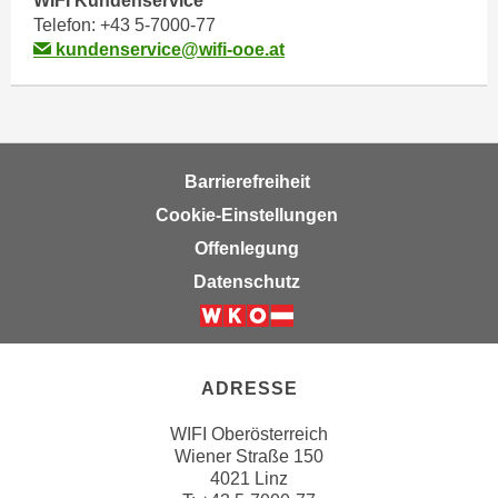
WIFI Kundenservice
r
Telefon:
+43 5-7000-77
h
kundenservice@wifi-ooe.at
a
l
t
e
n
Barrierefreiheit
S
Cookie-Einstellungen
i
e
Offenlegung
i
Datenschutz
n
d
i
e
ADRESSE
s
WIFI Oberösterreich
e
Wiener Straße 150
m
4021 Linz
C