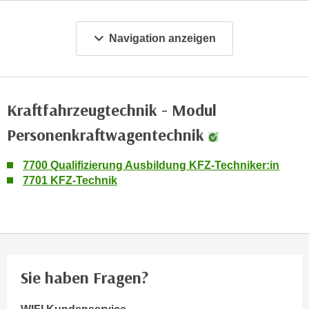
m
a
Navigation anzeigen
t
i
o
n
Kraftfahrzeugtechnik - Modul
e
Personenkraftwagentechnik
n
z
u
7700 Qualifizierung Ausbildung KFZ-Techniker:in
7701 KFZ-Technik
C
o
o
k
i
e
Sie haben Fragen?
s
e