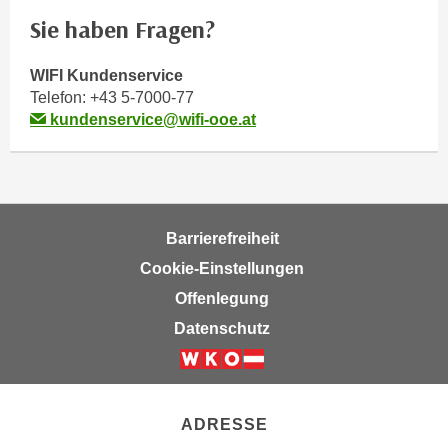
m
Sie haben Fragen?
a
t
WIFI Kundenservice
i
Telefon:
+43 5-7000-77
o
kundenservice@wifi-ooe.at
n
e
n
z
Barrierefreiheit
u
C
Cookie-Einstellungen
o
Offenlegung
o
Datenschutz
k
i
e
s
ADRESSE
e