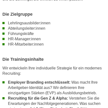
w
i
e
Die Zielgruppe
i
Lehrlingsausbilder:innen
m
Abteilungsleiter:innen
I
Führungskräfte
m
HR-Manager:innen
p
HR-Mitarbeiter:innen
r
e
Die Trainingsinhalte
s
s
Wir entwickeln Ihre individuelle Strategie für ein modernes
u
Recruiting:
m
Employer Branding entschlüsselt:
Was macht Ihre
.
Arbeitgeber-Identität aus? Wir definieren Ihre
K
einzigartigen Stärken (EVP) als Ausbildungsbetrieb.
l
Recruiting für die Gen Z & Alpha:
Verstehen Sie die
i
Erwartungen der Nachfolgegenerationen. Was suchen
c