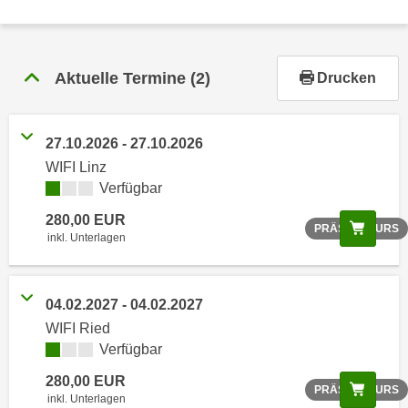
r
h
a
l
Aktuelle Termine
(2)
Drucken
t
e
n
27.10.2026 - 27.10.2026
S
WIFI Linz
i
Verfügbar
e
280,00 EUR
i
Scree
PRÄSENZKURS
inkl. Unterlagen
n
d
i
04.02.2027 - 04.02.2027
e
WIFI Ried
s
Verfügbar
e
m
280,00 EUR
Scree
PRÄSENZKURS
C
inkl. Unterlagen