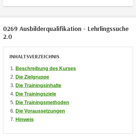
o
o
k
i
0269 Ausbilderqualifikation - Lehrlingssuche
e
2.0
b
a
n
INHALTSVERZEICHNIS
n
Beschreibung des Kurses
e
Die Zielgruppe
r
,
Die Trainingsinhalte
d
Die Trainingsziele
e
Die Trainingsmethoden
r
Die Voraussetzungen
D
Hinweis
a
t
e