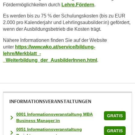
i
Fördermöglichkeiten durch
Lehre.Fördern
.
e
Es werden bis zu 75 % der Schulungskosten (bis zu EUR
r
2.000 pro Kalenderjahr und Lehrlingsaubsilder:in) gefördert,
e
wenn der Ausbildungsbetrieb die Kosten trägt.
n
Nähere Informationen finden Sie auf der Website
o
unter
https://www.wko.at/service/bildung-
d
lehre/Merkblatt_-
e
_Weiterbildung_der_AusbilderInnen.html
.
r
k
l
i
c
k
INFORMATIONS­VERANSTALTUNGEN
e
n
0001 Informationsveranstaltung MBA
GRATIS
S
Business Manager:in
i
0051 Informationsveranstaltung
GRATIS
e