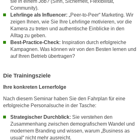
sie in einem Job? (Sinn, Sicherheit, Flexibilität,
k
Community).
e
Lehrlinge als Influencer:
„Peer-to-Peer“ Marketing. Wir
n
zeigen Ihnen, wie Sie Ihre Lehrlinge motivieren, vor die
S
Kamera zu treten und authentische Einblicke in den
i
Alltag zu geben.
e
Best-Practice-Check:
Inspiration durch erfolgreiche
Kampagnen. Was können wir von den Besten lernen und
a
auf Ihren Betrieb übertragen?
u
f
"
Die Trainingsziele
A
Ihre konkreten Lernerfolge
l
l
Nach diesem Seminar haben Sie den Fahrplan für eine
e
erfolgreiche Personalsuche in der Tasche:
a
Strategischer Durchblick:
Sie verstehen den
k
Zusammenhang zwischen demografischem Wandel und
z
modernem Branding und wissen, warum „Business as
e
usual“ nicht mehr ausreicht.
p