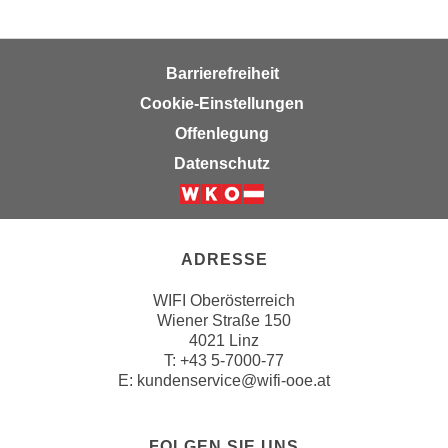
u
l
a
Barrierefreiheit
s
Cookie-Einstellungen
s
Offenlegung
e
n
Datenschutz
,
d
i
e
ADRESSE
S
WIFI Oberösterreich
i
Wiener Straße 150
e
4021 Linz
a
T:
+43 5-7000-77
u
E:
kundenservice@wifi-ooe.at
s
w
FOLGEN SIE UNS
ä