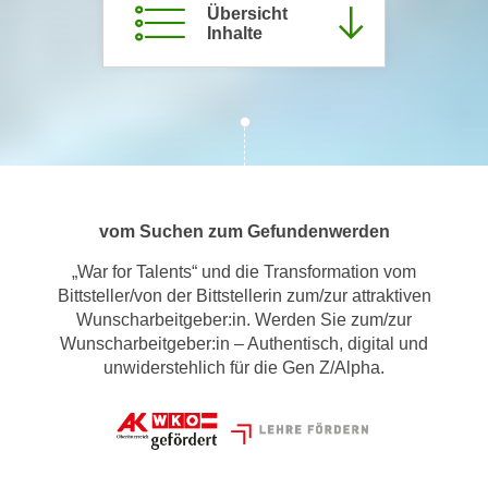
Übersicht
m
Inhalte
a
t
i
o
n
e
n
vom Suchen zum Gefundenwerden
z
u
„War for Talents“ und die Transformation vom
C
Bittsteller/von der Bittstellerin zum/zur attraktiven
o
Wunscharbeitgeber:in. Werden Sie zum/zur
o
Wunscharbeitgeber:in – Authentisch, digital und
k
unwiderstehlich für die Gen Z/Alpha.
i
e
s
e