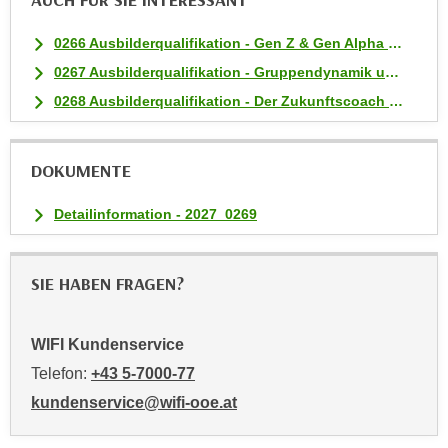
AUCH FÜR SIE INTERESSANT
u
m
0266 Ausbilderqualifikation - Gen Z & Gen Alpha motivieren und einbinden
n
0267 Ausbilderqualifikation - Gruppendynamik und Teamentwicklung
u
0268 Ausbilderqualifikation - Der Zukunftscoach für Lehrlinge
r
j
e
DOKUMENTE
n
e
Detailinformation - 2027_0269
C
o
o
SIE HABEN FRAGEN?
k
i
e
WIFI Kundenservice
s
Telefon:
+43 5-7000-77
z
kundenservice@wifi-ooe.at
u
z