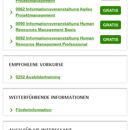
Projektmanagement
a
0062 Informationsveranstaltung Agiles
GRATIS
u
Projektmanagement
f
0090 Informationsveranstaltung Human
GRATIS
"
Resources Management Basis
E
0092 Informationsveranstaltung Human
GRATIS
i
Resource Management Professional
n
s
t
EMPFOHLENE VORKURSE
e
l
0252 Ausbildertraining
l
u
WEITERFÜHRENDE INFORMATIONEN
n
g
Förderinformation
e
n
"