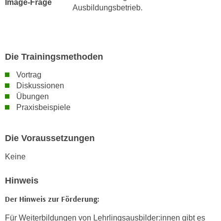
Image-Frage
n
Ausbildungsbetrieb.
v
o
n
C
Die Trainingsmethoden
o
o
Vortrag
Diskussionen
k
Übungen
i
Praxisbeispiele
e
s
z
Die Voraussetzungen
u
Keine
a
k
Hinweis
z
e
Der Hinweis zur Förderung:
p
t
Für Weiterbildungen von Lehrlingsausbilder:innen gibt es