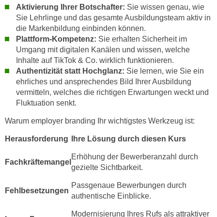
Aktivierung Ihrer Botschafter:
Sie wissen genau, wie
t
Sie Lehrlinge und das gesamte Ausbildungsteam aktiv in
i
die Markenbildung einbinden können.
e
Plattform-Kompetenz:
Sie erhalten Sicherheit im
r
Umgang mit digitalen Kanälen und wissen, welche
e
Inhalte auf TikTok & Co. wirklich funktionieren.
n
Authentizität statt Hochglanz:
Sie lernen, wie Sie ein
"
ehrliches und ansprechendes Bild Ihrer Ausbildung
vermitteln, welches die richtigen Erwartungen weckt und
,
Fluktuation senkt.
u
m
Warum employer branding Ihr wichtigstes Werkzeug ist:
a
Herausforderung
Ihre Lösung durch diesen Kurs
l
l
Erhöhung der Bewerberanzahl durch
Fachkräftemangel
e
gezielte Sichtbarkeit.
A
Passgenaue Bewerbungen durch
r
Fehlbesetzungen
authentische Einblicke.
t
e
Modernisierung Ihres Rufs als attraktiver