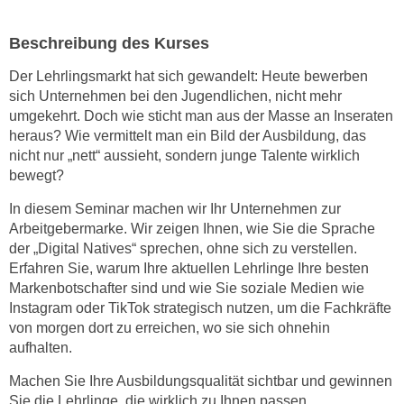
n
Beschreibung des Kurses
s
c
Der Lehrlingsmarkt hat sich gewandelt: Heute bewerben
h
sich Unternehmen bei den Jugendlichen, nicht mehr
u
umgekehrt. Doch wie sticht man aus der Masse an Inseraten
t
heraus? Wie vermittelt man ein Bild der Ausbildung, das
z
nicht nur „nett“ aussieht, sondern junge Talente wirklich
e
bewegt?
r
In diesem Seminar machen wir Ihr Unternehmen zur
k
Arbeitgebermarke. Wir zeigen Ihnen, wie Sie die Sprache
l
der „Digital Natives“ sprechen, ohne sich zu verstellen.
ä
Erfahren Sie, warum Ihre aktuellen Lehrlinge Ihre besten
r
Markenbotschafter sind und wie Sie soziale Medien wie
u
Instagram oder TikTok strategisch nutzen, um die Fachkräfte
n
von morgen dort zu erreichen, wo sie sich ohnehin
g
aufhalten.
s
Machen Sie Ihre Ausbildungsqualität sichtbar und gewinnen
o
Sie die Lehrlinge, die wirklich zu Ihnen passen.