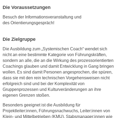
k
Die Voraussetzungen
e
n
Besuch der Informationsveranstaltung und
des Orientierungsgespräch!
S
i
e
Die Zielgruppe
a
u
Die Ausbildung zum „Systemischen Coach“ wendet sich
f
nicht an eine bestimmte Kategorie von Führungskräften,
sondern an alle, die an die Wirkung des prozessorientierten
"
Coachings glauben und damit Entwicklung in Gang bringen
A
wollen. Es sind damit Personen angesprochen, die spüren,
l
dass sie mit den rein technischen Vorgehensweisen nicht
l
erfolgreich sind und bei der Komplexität von
e
Gruppenprozessen und Kulturveränderungen an ihre
a
eigenen Grenzen stoßen.
k
Besonders geeignet ist die Ausbildung für
z
Projektleiter:innen, Führungsnachwuchs, Leiter:innen von
e
Klein- und Mittelbetrieben (KMU), Stabsmanager:innen wie
p