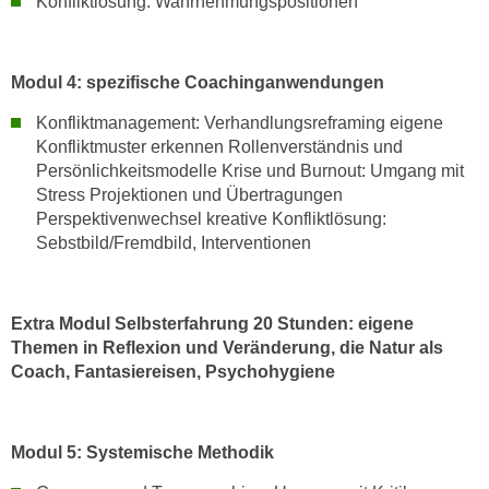
Konfliktlösung: Wahrnehmungspositionen
a
u
f
Modul 4: spezifische Coachinganwendungen
"
Konfliktmanagement: Verhandlungsreframing eigene
E
Konfliktmuster erkennen Rollenverständnis und
i
Persönlichkeitsmodelle Krise und Burnout: Umgang mit
n
Stress Projektionen und Übertragungen
s
Perspektivenwechsel kreative Konfliktlösung:
t
Sebstbild/Fremdbild, Interventionen
e
l
l
Extra Modul Selbsterfahrung 20 Stunden: eigene
u
Themen in Reflexion und Veränderung, die Natur als
n
Coach, Fantasiereisen, Psychohygiene
g
e
n
Modul 5: Systemische Methodik
"