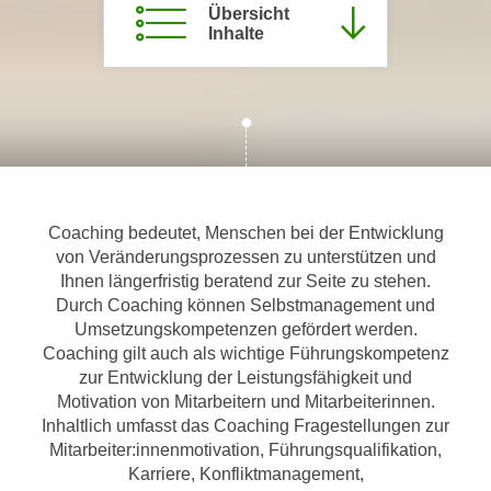
Übersicht
m
Inhalte
a
t
i
o
n
e
n
Coaching bedeutet, Menschen bei der Entwicklung
z
von Veränderungsprozessen zu unterstützen und
u
Ihnen längerfristig beratend zur Seite zu stehen.
C
Durch Coaching können Selbstmanagement und
o
Umsetzungskompetenzen gefördert werden.
o
Coaching gilt auch als wichtige Führungskompetenz
k
zur Entwicklung der Leistungsfähigkeit und
i
Motivation von Mitarbeitern und Mitarbeiterinnen.
e
Inhaltlich umfasst das Coaching Fragestellungen zur
s
Mitarbeiter:innenmotivation, Führungsqualifikation,
e
Karriere, Konfliktmanagement,