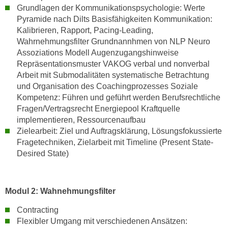
n
Grundlagen der Kommunikationspsychologie: Werte
v
Pyramide nach Dilts Basisfähigkeiten Kommunikation:
o
Kalibrieren, Rapport, Pacing-Leading,
n
Wahrnehmungsfilter Grundnannhmen von NLP Neuro
C
Assoziations Modell Augenzugangshinweise
Repräsentationsmuster VAKOG verbal und nonverbal
o
Arbeit mit Submodalitäten systematische Betrachtung
o
und Organisation des Coachingprozesses Soziale
k
Kompetenz: Führen und geführt werden Berufsrechtliche
i
Fragen/Vertragsrecht Energiepool Kraftquelle
e
implementieren, Ressourcenaufbau
s
Zielearbeit: Ziel und Auftragsklärung, Lösungsfokussierte
z
Fragetechniken, Zielarbeit mit Timeline (Present State-
u
Desired State)
a
k
z
Modul 2: Wahnehmungsfilter
e
Contracting
p
Flexibler Umgang mit verschiedenen Ansätzen:
t