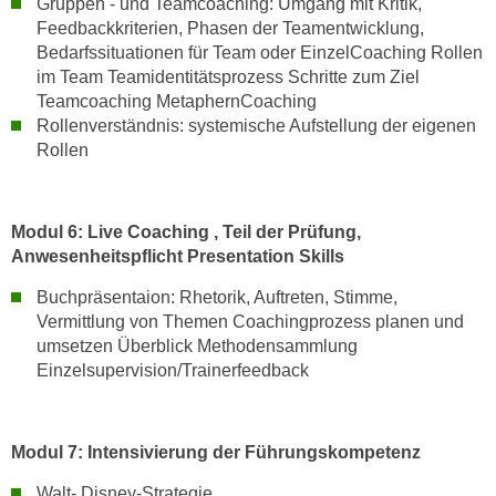
Gruppen - und Teamcoaching: Umgang mit Kritik,
u
Feedbackkriterien, Phasen der Teamentwicklung,
m
Bedarfssituationen für Team oder EinzelCoaching Rollen
n
im Team Teamidentitätsprozess Schritte zum Ziel
u
Teamcoaching MetaphernCoaching
r
Rollenverständnis: systemische Aufstellung der eigenen
j
Rollen
e
n
e
Modul 6: Live Coaching , Teil der Prüfung,
C
Anwesenheitspflicht Presentation Skills
o
Buchpräsentaion: Rhetorik, Auftreten, Stimme,
o
Vermittlung von Themen Coachingprozess planen und
k
umsetzen Überblick Methodensammlung
i
Einzelsupervision/Trainerfeedback
e
s
z
Modul 7: Intensivierung der Führungskompetenz
u
z
Walt- Disney-Strategie