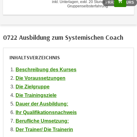
Scree
inkl. Unterlagen, exkl. 20 Stunden
PRÄSENZKURS
o
Gruppenselbsterfahrung
o
k
i
e
0722 Ausbildung zum Systemischen Coach
b
a
n
INHALTSVERZEICHNIS
n
Beschreibung des Kurses
e
r
Die Voraussetzungen
,
Die Zielgruppe
d
Die Trainingsziele
e
Dauer der Ausbildung:
r
Ihr Qualifikationsnachweis
D
Berufliche Umsetzung:
a
t
Der Trainer/ Die Trainerin
e