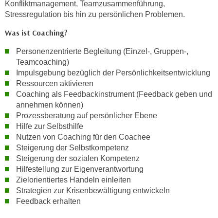
w
Konfliktmanagement, Teamzusammenführung,
Stressregulation bis hin zu persönlichen Problemen.
i
e
Was ist Coaching?
i
m
Personenzentrierte Begleitung (Einzel-, Gruppen-,
I
Teamcoaching)
Impulsgebung bezüglich der Persönlichkeitsentwicklung
m
Ressourcen aktivieren
p
Coaching als Feedbackinstrument (Feedback geben und
r
annehmen können)
e
Prozessberatung auf persönlicher Ebene
s
Hilfe zur Selbsthilfe
s
Nutzen von Coaching für den Coachee
u
Steigerung der Selbstkompetenz
m
Steigerung der sozialen Kompetenz
.
Hilfestellung zur Eigenverantwortung
K
Zielorientiertes Handeln einleiten
l
Strategien zur Krisenbewältigung entwickeln
Feedback erhalten
i
c