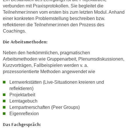
b
verbunden mit Praxisprotokollen. Sie begleitet die
z
Teilnehmer:innen vom ersten bis zum letzten Modul. Anhand
u
einer konkreten Problemstellung beschreiben bzw.
reflektieren die Teilnehmer:innen den Prozess des
l
Coachings.
e
h
Die Arbeitsmethoden:
n
e
Neben den herkömmlichen, pragmatischen
Arbeitsmethoden wie Gruppenarbeit, Plenumsdiskussionen,
n
Kurzvorträgen, Fallbeispielen werden v. a.
.
prozessorientierte Methoden angewendet wie
Lernwerkstätten (Live-Situationen kreieren und
reflektieren)
Projektarbeit
Lerntagebuch
Lernpartnerschaften (Peer Groups)
Eigenreflexion
Das Fachgespräch: