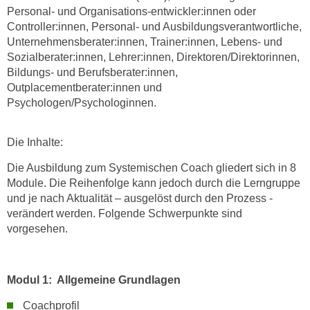
Personal- und Organisations-entwickler:innen oder
t
Controller:innen, Personal- und Ausbildungsverantwortliche,
i
Unternehmensberater:innen, Trainer:innen, Lebens- und
e
Sozialberater:innen, Lehrer:innen, Direktoren/Direktorinnen,
r
Bildungs- und Berufsberater:innen,
e
Outplacementberater:innen und
n
Psychologen/Psychologinnen.
"
,
Die Inhalte:
u
m
Die Ausbildung zum Systemischen Coach gliedert sich in 8
a
Module. Die Reihenfolge kann jedoch durch die Lerngruppe
und je nach Aktualität – ausgelöst durch den Prozess -
l
verändert werden. Folgende Schwerpunkte sind
l
vorgesehen.
e
A
r
Modul 1: Allgemeine Grundlagen
t
e
Coachprofil