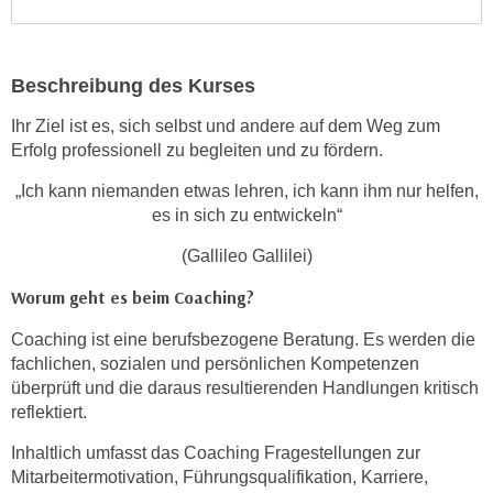
n
s
c
Beschreibung des Kurses
h
Ihr Ziel ist es, sich selbst und andere auf dem Weg zum
u
Erfolg professionell zu begleiten und zu fördern.
t
z
„Ich kann niemanden etwas lehren, ich kann ihm nur helfen,
e
es in sich zu entwickeln“
r
(Gallileo Gallilei)
k
l
Worum geht es beim Coaching?
ä
Coaching ist eine berufsbezogene Beratung. Es werden die
r
fachlichen, sozialen und persönlichen Kompetenzen
u
überprüft und die daraus resultierenden Handlungen kritisch
n
reflektiert.
g
s
Inhaltlich umfasst das Coaching Fragestellungen zur
o
Mitarbeitermotivation, Führungsqualifikation, Karriere,