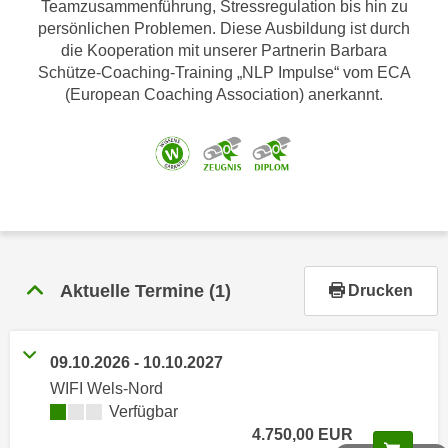
Teamzusammenführung, Stressregulation bis hin zu
r
persönlichen Problemen. Diese Ausbildung ist durch
h
die Kooperation mit unserer Partnerin Barbara
a
Schütze-Coaching-Training „NLP Impulse“ vom ECA
l
(European Coaching Association) anerkannt.
t
e
n
S
i
e
i
n
Aktuelle Termine
(1)
Drucken
d
i
e
09.10.2026 - 10.10.2027
s
WIFI Wels-Nord
e
Verfügbar
m
4.750,00 EUR
C