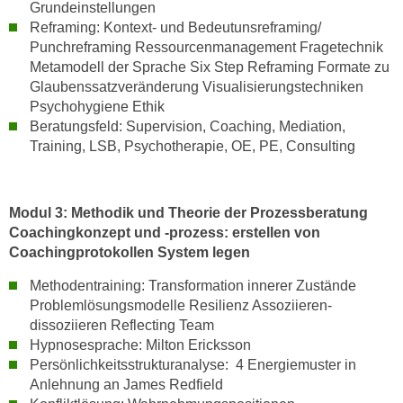
Grundeinstellungen
i
Reframing: Kontext- und Bedeutunsreframing/
e
Punchreframing Ressourcenmanagement Fragetechnik
r
Metamodell der Sprache Six Step Reframing Formate zu
e
Glaubenssatzveränderung Visualisierungstechniken
n
Psychohygiene Ethik
o
Beratungsfeld: Supervision, Coaching, Mediation,
d
Training, LSB, Psychotherapie, OE, PE, Consulting
e
r
k
Modul 3: Methodik und Theorie der Prozessberatung
l
Coachingkonzept und -prozess: erstellen von
i
Coachingprotokollen System legen
c
Methodentraining: Transformation innerer Zustände
k
Problemlösungsmodelle Resilienz Assoziieren-
e
dissoziieren Reflecting Team
n
Hypnosesprache: Milton Ericksson
S
Persönlichkeitsstrukturanalyse: 4 Energiemuster in
i
Anlehnung an James Redfield
e