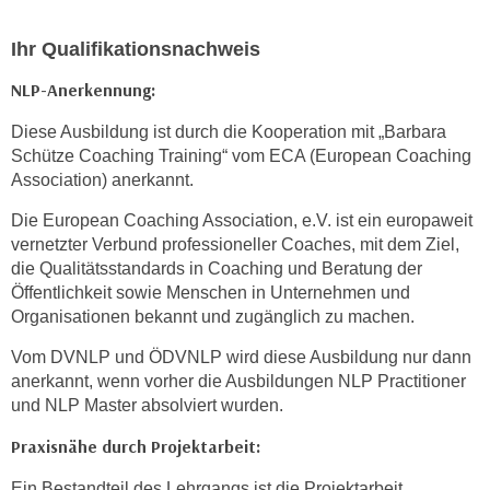
h
n
Ihr Qualifikationsnachweis
e
n
NLP-Anerkennung:
"
Diese Ausbildung ist durch die Kooperation mit „Barbara
,
Schütze Coaching Training“ vom ECA (European Coaching
u
Association) anerkannt.
m
d
Die European Coaching Association, e.V. ist ein europaweit
i
vernetzter Verbund professioneller Coaches, mit dem Ziel,
die Qualitätsstandards in Coaching und Beratung der
e
Öffentlichkeit sowie Menschen in Unternehmen und
C
Organisationen bekannt und zugänglich zu machen.
o
o
Vom DVNLP und ÖDVNLP wird diese Ausbildung nur dann
k
anerkannt, wenn vorher die Ausbildungen NLP Practitioner
i
und NLP Master absolviert wurden.
e
Praxisnähe durch Projektarbeit:
s
a
Ein Bestandteil des Lehrgangs ist die Projektarbeit,