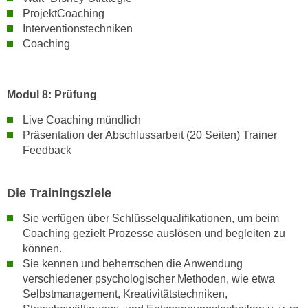
u
ProjektCoaching
l
Interventionstechniken
a
Coaching
s
s
e
Modul 8: Prüfung
n
Live Coaching mündlich
,
Präsentation der Abschlussarbeit (20 Seiten) Trainer
d
Feedback
i
e
S
Die Trainingsziele
i
Sie verfügen über Schlüsselqualifikationen, um beim
e
Coaching gezielt Prozesse auslösen und begleiten zu
a
können.
u
Sie kennen und beherrschen die Anwendung
s
verschiedener psychologischer Methoden, wie etwa
w
Selbstmanagement, Kreativitätstechniken,
ä