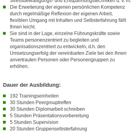
Stressbewältigungs- und Entspannungstechniken u. v. m.
h
Die Erweiterung der eigenen persönlichen Kompetenz
durch regelmäßige Reflexion der eigenen Arbeit,
l
flexiblen Umgang mit Inhalten und Selbsterfahrung fällt
e
Ihnen leicht.
n
Sie sind in der Lage, einzelne Führungskräfte sowie
,
Teams personenzentriert zu begleiten und
b
organisationszentriert zu entwickeln, d.h. den
z
Umsetzungserfolg der vereinbarten Ziele bei den Ihnen
w
anvertrauten Personen oder Personengruppen zu
.
erhöhen.
"
A
Dauer der Ausbildung:
l
l
192 Trainingseinheiten
e
30 Stunden Peergrouptreffen
a
30 Stunden Diplomarbeit schreiben
b
5 Stunden Präsentationsvorbereitung
l
5 Stunden Supervision
20 Stunden Gruppenselbsterfahrung
e