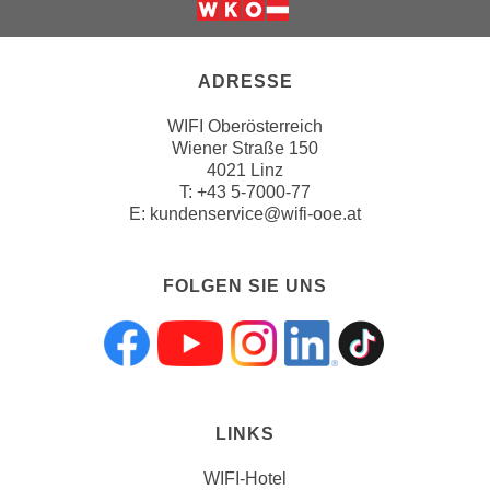
u
m
n
ADRESSE
u
r
WIFI Oberösterreich
j
Wiener Straße 150
e
4021 Linz
n
T:
+43 5-7000-77
E:
kundenservice@wifi-ooe.at
e
C
o
FOLGEN SIE UNS
o
k
i
Folgen sie uns a
Folgen sie uns
Folgen sie 
Folgen s
Folgen
e
s
z
LINKS
u
WIFI-Hotel
z