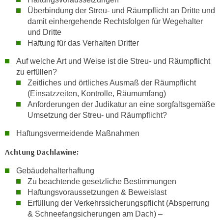
k
Überbindung der Streu- und Räumpflicht an Dritte und
e
damit einhergehende Rechtsfolgen für Wegehalter
n
und Dritte
S
Haftung für das Verhalten Dritter
i
Auf welche Art und Weise ist die Streu- und Räumpflicht
e
zu erfüllen?
a
Zeitliches und örtliches Ausmaß der Räumpflicht
u
(Einsatzzeiten, Kontrolle, Räumumfang)
f
Anforderungen der Judikatur an eine sorgfaltsgemäße
"
Umsetzung der Streu- und Räumpflicht?
A
Haftungsvermeidende Maßnahmen
l
l
Achtung Dachlawine:
e
Gebäudehalterhaftung
a
Zu beachtende gesetzliche Bestimmungen
k
Haftungsvoraussetzungen & Beweislast
z
Erfüllung der Verkehrssicherungspflicht (Absperrung
e
& Schneefangsicherungen am Dach) –
p