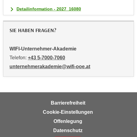
a
Detailinformation - 2027_16080
u
f
"
SIE HABEN FRAGEN?
E
i
WIFI-Unternehmer-Akademie
n
Telefon:
+43 5-7000-7060
s
t
unternehmerakademie@wifi-ooe.at
e
l
l
u
n
Barrierefreiheit
g
Cookie-Einstellungen
e
Offenlegung
n
Datenschutz
"