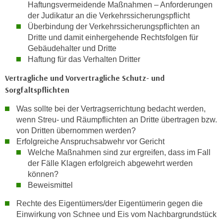
Haftungsvermeidende Maßnahmen – Anforderungen
t
der Judikatur an die Verkehrssicherungspflicht
i
Überbindung der Verkehrssicherungspflichten an
e
Dritte und damit einhergehende Rechtsfolgen für
r
Gebäudehalter und Dritte
e
Haftung für das Verhalten Dritter
n
Vertragliche und Vorvertragliche Schutz- und
"
Sorgfaltspflichten
,
u
Was sollte bei der Vertragserrichtung bedacht werden,
m
wenn Streu- und Räumpflichten an Dritte übertragen bzw.
a
von Dritten übernommen werden?
Erfolgreiche Anspruchsabwehr vor Gericht
l
Welche Maßnahmen sind zur ergreifen, dass im Fall
l
der Fälle Klagen erfolgreich abgewehrt werden
e
können?
A
Beweismittel
r
t
Rechte des Eigentümers/der Eigentümerin gegen die
e
Einwirkung von Schnee und Eis vom Nachbargrundstück