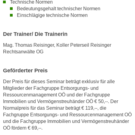
Technische Normen
n
Bedeutungsgehalt technischer Normen
v
Einschlägige technische Normen
o
n
C
Der Trainer/ Die Trainerin
o
Mag. Thomas Reisinger, Koller Peterseil Reisinger
o
Rechtsanwälte OG
k
i
e
Geförderter Preis
s
Der Preis für dieses Seminar beträgt exklusiv für alle
z
Mitglieder der Fachgruppe Entsorgungs- und
u
Ressourcenmanagement OÖ und der Fachgruppe
a
Immobilien und Vermögenstreuhänder OÖ € 50,--. Der
k
Normalpreis für das Seminar beträgt € 119,--, die
z
Fachgruppe Entsorgungs- und Ressourcenmanagement OÖ
e
und die Fachgruppe Immobilien und Vermögenstreuhänder
p
OÖ fördern € 69,--.
t