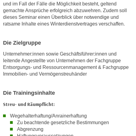
w
und im Fall der Fälle die Möglichkeit besteht, geltend
i
gemachte Ansprüche erfolgreich abzuwehren. Zudem soll
e
dieses Seminar einen Überblick über notwendige und
ratsame Inhalte eines Winterdienstvertrages verschaffen.
i
m
I
Die Zielgruppe
m
p
Unternehmer:innen sowie Geschäftsführer:innen und
r
leitende Angestellte von Unternehmen der Fachgruppe
Entsorgungs- und Ressourcenmanagement & Fachgruppe
e
Immobilien- und Vermögenstreuhänder
s
s
u
Die Trainingsinhalte
m
Streu- und Räumpflicht:
.
K
Wegehalterhaftung/Anrainerhaftung
l
Zu beachtende gesetzliche Bestimmungen
i
Abgrenzung
c
Haftungsvoraussetzungen