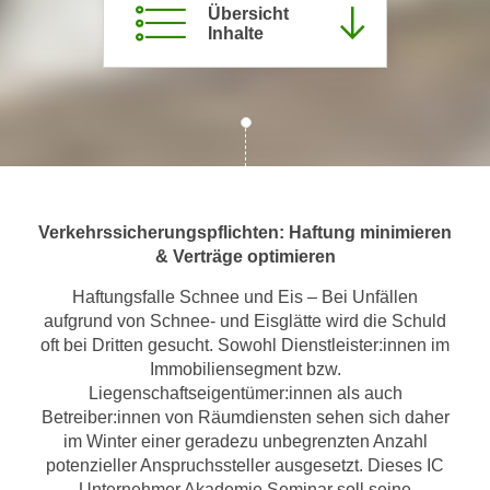
Übersicht
m
Inhalte
a
t
i
o
n
e
n
Verkehrssicherungspflichten: Haftung minimieren
z
& Verträge optimieren
u
C
Haftungsfalle Schnee und Eis – Bei Unfällen
o
aufgrund von Schnee- und Eisglätte wird die Schuld
o
oft bei Dritten gesucht. Sowohl Dienstleister:innen im
k
Immobiliensegment bzw.
i
Liegenschaftseigentümer:innen als auch
Betreiber:innen von Räumdiensten sehen sich daher
e
im Winter einer geradezu unbegrenzten Anzahl
s
potenzieller Anspruchssteller ausgesetzt. Dieses IC
e
Unternehmer Akademie Seminar soll seine