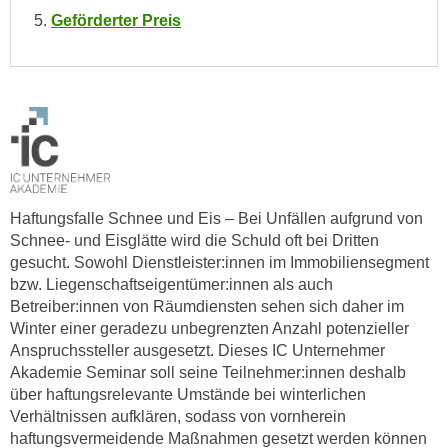
Geförderter Preis
n
s
c
h
u
t
z
e
r
Haftungsfalle Schnee und Eis – Bei Unfällen aufgrund von
k
Schnee- und Eisglätte wird die Schuld oft bei Dritten
gesucht. Sowohl Dienstleister:innen im Immobiliensegment
l
bzw. Liegenschaftseigentümer:innen als auch
ä
Betreiber:innen von Räumdiensten sehen sich daher im
r
Winter einer geradezu unbegrenzten Anzahl potenzieller
u
Anspruchssteller ausgesetzt. Dieses IC Unternehmer
n
Akademie Seminar soll seine Teilnehmer:innen deshalb
g
über haftungsrelevante Umstände bei winterlichen
s
Verhältnissen aufklären, sodass von vornherein
o
haftungsvermeidende Maßnahmen gesetzt werden können