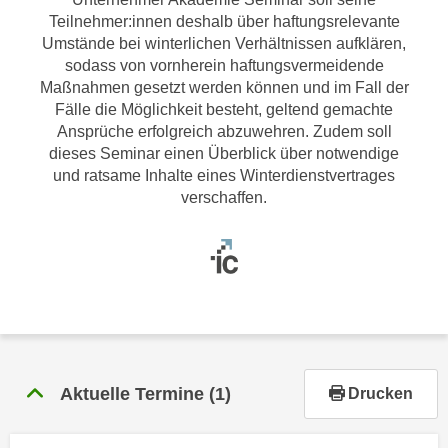
r
Teilnehmer:innen deshalb über haftungsrelevante
h
Umstände bei winterlichen Verhältnissen aufklären,
a
sodass von vornherein haftungsvermeidende
l
Maßnahmen gesetzt werden können und im Fall der
t
Fälle die Möglichkeit besteht, geltend gemachte
e
Ansprüche erfolgreich abzuwehren. Zudem soll
n
dieses Seminar einen Überblick über notwendige
S
und ratsame Inhalte eines Winterdienstvertrages
verschaffen.
i
e
i
n
d
i
e
s
e
Aktuelle Termine
(1)
Drucken
m
C