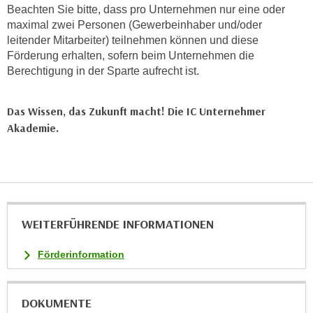
Beachten Sie bitte, dass pro Unternehmen nur eine oder
i
maximal zwei Personen (Gewerbeinhaber und/oder
e
leitender Mitarbeiter) teilnehmen können und diese
r
Förderung erhalten, sofern beim Unternehmen die
e
Berechtigung in der Sparte aufrecht ist.
n
o
Das Wissen, das Zukunft macht! Die IC Unternehmer
d
Akademie.
e
r
k
l
i
c
WEITERFÜHRENDE INFORMATIONEN
k
e
Förderinformation
n
S
i
DOKUMENTE
e