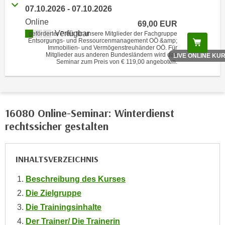
o
07.10.2026 - 07.10.2026
o
Online
69,00 EUR
k
Verfügbar
geförderter Preis für unsere Mitglieder der Fachgruppe
Entsorgungs- und Ressourcenmanagement OÖ &amp;
Scree
i
Immobilien- und Vermögenstreuhänder OÖ. Für
Mitglieder aus anderen Bundesländern wird das
e
LIVE ONLINE KU
Seminar zum Preis von € 119,00 angeboten.
b
a
n
n
16080 Online-Seminar: Winterdienst
e
rechtssicher gestalten
r
,
d
INHALTSVERZEICHNIS
e
r
Beschreibung des Kurses
D
Die Zielgruppe
a
Die Trainingsinhalte
t
Der Trainer/ Die Trainerin
e