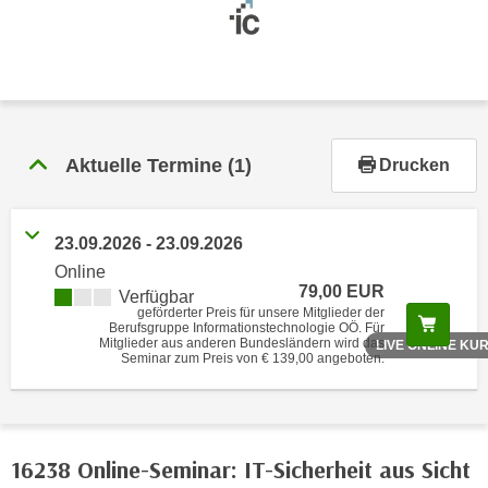
r
h
a
l
t
e
Aktuelle Termine
(1)
n
Drucken
S
i
e
23.09.2026 - 23.09.2026
i
Online
79,00 EUR
n
Verfügbar
geförderter Preis für unsere Mitglieder der
d
Scree
Berufsgruppe Informationstechnologie OÖ. Für
Mitglieder aus anderen Bundesländern wird das
LIVE ONLINE KU
i
Seminar zum Preis von € 139,00 angeboten.
e
s
e
m
16238 Online-Seminar: IT-Sicherheit aus Sicht
C