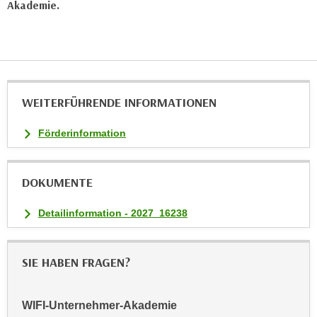
Akademie.
n
v
o
n
C
o
WEITERFÜHRENDE INFORMATIONEN
o
k
Förderinformation
i
e
s
DOKUMENTE
z
u
Detailinformation - 2027_16238
a
k
z
SIE HABEN FRAGEN?
e
p
WIFI-Unternehmer-Akademie
t