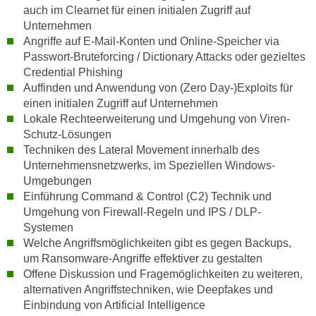
auch im Clearnet für einen initialen Zugriff auf
k
Unternehmen
e
Angriffe auf E-Mail-Konten und Online-Speicher via
n
Passwort-Bruteforcing / Dictionary Attacks oder gezieltes
S
Credential Phishing
i
Auffinden und Anwendung von (Zero Day-)Exploits für
e
einen initialen Zugriff auf Unternehmen
a
Lokale Rechteerweiterung und Umgehung von Viren-
u
Schutz-Lösungen
f
Techniken des Lateral Movement innerhalb des
"
Unternehmensnetzwerks, im Speziellen Windows-
A
Umgebungen
Einführung Command & Control (C2) Technik und
l
Umgehung von Firewall-Regeln und IPS / DLP-
l
Systemen
e
Welche Angriffsmöglichkeiten gibt es gegen Backups,
a
um Ransomware-Angriffe effektiver zu gestalten
k
Offene Diskussion und Fragemöglichkeiten zu weiteren,
z
alternativen Angriffstechniken, wie Deepfakes und
e
Einbindung von Artificial Intelligence
p