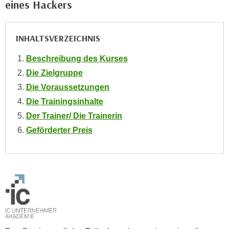
eines Hackers
o
o
k
INHALTSVERZEICHNIS
i
e
Beschreibung des Kurses
b
Die Zielgruppe
a
Die Voraussetzungen
n
Die Trainingsinhalte
n
Der Trainer/ Die Trainerin
e
Geförderter Preis
r
,
d
e
r
D
a
t
e