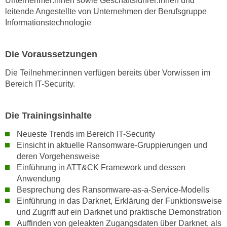
Unternehmer:innen sowie Geschäftsführer:innen und
w
leitende Angestellte von Unternehmen der Berufsgruppe
i
Informationstechnologie
e
i
m
Die Voraussetzungen
I
Die Teilnehmer:innen verfügen bereits über Vorwissen im
m
Bereich IT-Security.
p
r
e
Die Trainingsinhalte
s
Neueste Trends im Bereich IT-Security
s
Einsicht in aktuelle Ransomware-Gruppierungen und
u
deren Vorgehensweise
m
Einführung in ATT&CK Framework und dessen
.
Anwendung
K
Besprechung des Ransomware-as-a-Service-Modells
l
Einführung in das Darknet, Erklärung der Funktionsweise
i
und Zugriff auf ein Darknet und praktische Demonstration
c
Auffinden von geleakten Zugangsdaten über Darknet, als