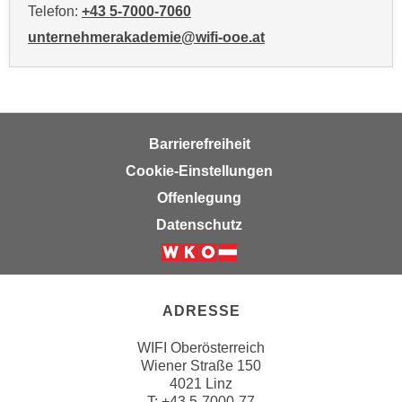
Telefon:
+43 5-7000-7060
i
e
unternehmerakademie@wifi-ooe.at
r
e
n
o
d
Barrierefreiheit
e
Cookie-Einstellungen
r
Offenlegung
k
Datenschutz
l
i
c
k
ADRESSE
e
n
WIFI Oberösterreich
S
Wiener Straße 150
i
4021 Linz
e
T:
+43 5-7000-77