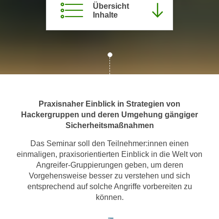
Übersicht
m
Inhalte
a
t
i
o
n
e
n
Praxisnaher Einblick in Strategien von
z
Hackergruppen und deren Umgehung gängiger
u
Sicherheitsmaßnahmen
C
o
Das Seminar soll den Teilnehmer:innen einen
o
einmaligen, praxisorientierten Einblick in die Welt von
k
Angreifer-Gruppierungen geben, um deren
i
Vorgehensweise besser zu verstehen und sich
entsprechend auf solche Angriffe vorbereiten zu
e
können.
s
e