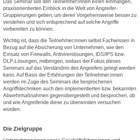
Das Seminar soll den Teilnehmer:innen einen einmaligen,
n
praxisorientierten Einblick in die Welt von Angreifer-
s
Gruppierungen geben, um deren Vorgehensweise besser zu
verstehen und sich entsprechend auf solche Angriffe
c
vorbereiten zu können.
h
u
Wichtig ist, dass die Teilnehmer:innen selbst Fachwissen in
t
Bezug auf die Absicherung von Unternehmen, wie den
z
Einsatz von Firewalls, Antivirenlösungen, IDS/IPS bzw.
e
DLP-Lösungen, mitbringen, sodass der Fokus dieses
r
Seminars auf das Verständnis des Angreifers gelegt werden
k
kann. Auf Basis der Erfahrungen der Teilnehmer:innen
werden im Zuge des Seminars die besprochenen
l
Angriffstechniken auch den implementierten bzw. bekannten
ä
Abwehrmaßnahmen gegenübergestellt und besprochen, ob
r
und wie Angreifende diese zu überwinden versuchen
u
würden.
n
g
s
Die Zielgruppe
o