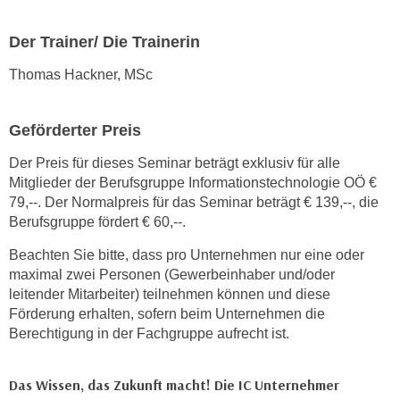
t
Der Trainer/ Die Trainerin
i
e
Thomas Hackner, MSc
r
e
n
Geförderter Preis
"
Der Preis für dieses Seminar beträgt exklusiv für alle
,
Mitglieder der Berufsgruppe Informationstechnologie OÖ €
u
79,--. Der Normalpreis für das Seminar beträgt € 139,--, die
m
Berufsgruppe fördert € 60,--.
a
Beachten Sie bitte, dass pro Unternehmen nur eine oder
l
maximal zwei Personen (Gewerbeinhaber und/oder
l
leitender Mitarbeiter) teilnehmen können und diese
e
Förderung erhalten, sofern beim Unternehmen die
A
Berechtigung in der Fachgruppe aufrecht ist.
r
t
Das Wissen, das Zukunft macht! Die IC Unternehmer
e