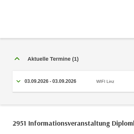
e
r
h
a
l
t
e
n
S
Aktuelle Termine
(1)
i
e
i
03.09.2026 - 03.09.2026
WIFI Linz
n
d
i
e
s
2951 Informationsveranstaltung Diplom
e
m