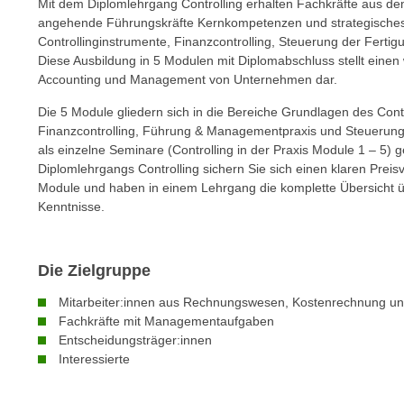
Mit dem Diplomlehrgang Controlling erhalten Fachkräfte aus d
e
angehende Führungskräfte Kernkompetenzen und strategisches 
n
Controllinginstrumente, Finanzcontrolling, Steuerung der Fert
s
Diese Ausbildung in 5 Modulen mit Diplomabschluss stellt einen
Accounting und Management von Unternehmen dar.
c
h
Die 5 Module gliedern sich in die Bereiche Grundlagen des Contr
u
Finanzcontrolling, Führung & Managementpraxis und Steuerung
t
als einzelne Seminare (Controlling in der Praxis Module 1 – 5
z
Diplomlehrgangs Controlling sichern Sie sich einen klaren Prei
Module und haben in einem Lehrgang die komplette Übersicht üb
e
Kenntnisse.
r
k
l
Die Zielgruppe
ä
r
Mitarbeiter:innen aus Rechnungswesen, Kostenrechnung und
u
Fachkräfte mit Managementaufgaben
Entscheidungsträger:innen
n
Interessierte
g
s