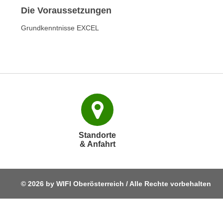
o
Die Voraussetzungen
w
i
Grundkenntnisse EXCEL
e
i
m
I
m
p
r
e
s
Standorte
& Anfahrt
s
u
m
.
© 2026 by WIFI Oberösterreich / Alle Rechte vorbehalten
K
l
i