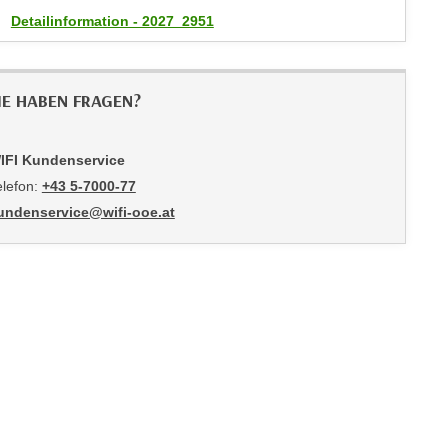
Detailinformation - 2027_2951
IE HABEN FRAGEN?
IFI Kundenservice
elefon:
+43 5-7000-77
undenservice@wifi-ooe.at