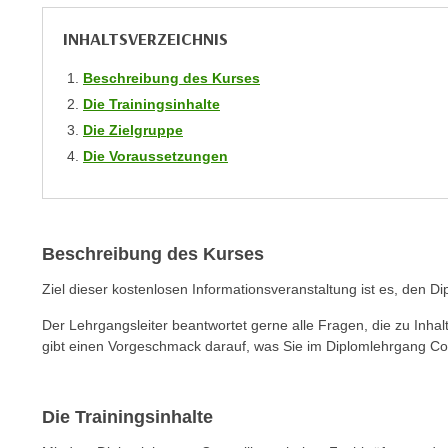
C
o
INHALTSVERZEICHNIS
o
Beschreibung des Kurses
k
Die Trainingsinhalte
i
Die Zielgruppe
e
b
Die Voraussetzungen
a
n
n
e
Beschreibung des Kurses
r
Ziel dieser kostenlosen Informationsveranstaltung ist es, den Di
,
d
Der Lehrgangsleiter beantwortet gerne alle Fragen, die zu Inhal
gibt einen Vorgeschmack darauf, was Sie im Diplomlehrgang Con
e
r
D
Die Trainingsinhalte
a
t