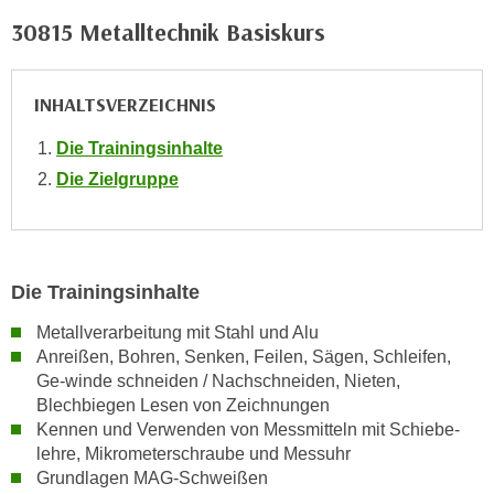
o
30815 Metalltechnik Basiskurs
o
k
i
INHALTSVERZEICHNIS
e
Die Trainingsinhalte
b
a
Die Zielgruppe
n
n
e
r
Die Trainingsinhalte
,
Metallverarbeitung mit Stahl und Alu
d
Anreißen, Bohren, Senken, Feilen, Sägen, Schleifen,
e
Ge-winde schneiden / Nachschneiden, Nieten,
r
Blechbiegen Lesen von Zeichnungen
D
Kennen und Verwenden von Messmitteln mit Schiebe-
a
lehre, Mikrometerschraube und Messuhr
t
Grundlagen MAG-Schweißen
e