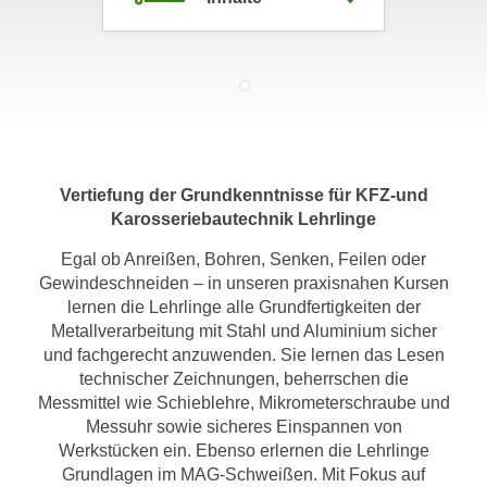
m
a
t
i
o
n
e
Vertiefung der Grundkenntnisse für KFZ-und
n
Karosseriebautechnik Lehrlinge
z
Egal ob Anreißen, Bohren, Senken, Feilen oder
u
Gewindeschneiden – in unseren praxisnahen Kursen
C
lernen die Lehrlinge alle Grundfertigkeiten der
o
Metallverarbeitung mit Stahl und Aluminium sicher
o
und fachgerecht anzuwenden. Sie lernen das Lesen
k
technischer Zeichnungen, beherrschen die
i
Messmittel wie Schieblehre, Mikrometerschraube und
e
Messuhr sowie sicheres Einspannen von
s
Werkstücken ein. Ebenso erlernen die Lehrlinge
e
Grundlagen im MAG-Schweißen. Mit Fokus auf