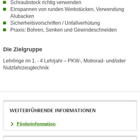
Schraubstock richtig verwenden
n
Einspannen von runden Werkstücken, Verwendung
s
Alubacken
c
Sicherheitsvorschriften / Unfallverhütung
h
Praxis: Bohren, Senken und Gewindeschneiden
u
t
Die Zielgruppe
z
e
Lehrlinge im 1. - 4 Lehrjahr – PKW-, Motrorad- und/oder
r
Nutzfahrzeugtechnik
k
l
ä
r
u
WEITERFÜHRENDE INFORMATIONEN
n
g
Förderinformation
s
o