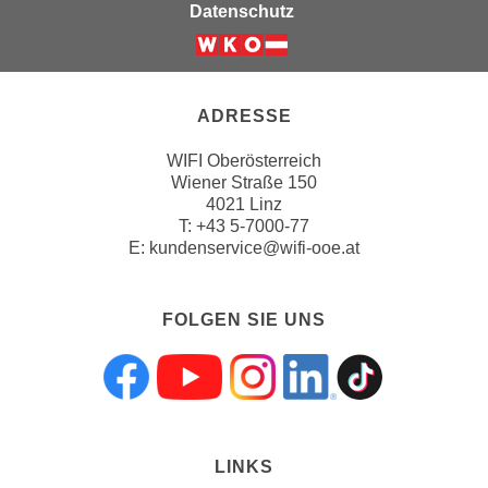
Datenschutz
k
e
n
S
ADRESSE
i
e
WIFI Oberösterreich
a
Wiener Straße 150
u
4021 Linz
f
T:
+43 5-7000-77
E:
kundenservice@wifi-ooe.at
"
A
l
FOLGEN SIE UNS
l
e
a
Folgen sie uns a
Folgen sie uns
Folgen sie 
Folgen s
Folgen
k
z
e
LINKS
p