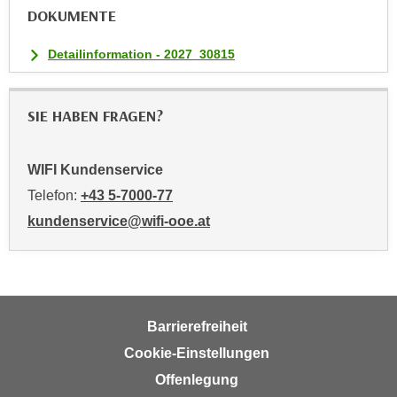
w
DOKUMENTE
i
e
Detailinformation - 2027_30815
i
m
I
SIE HABEN FRAGEN?
m
p
WIFI Kundenservice
r
Telefon:
+43 5-7000-77
e
s
kundenservice@wifi-ooe.at
s
u
m
.
K
Barrierefreiheit
l
Cookie-Einstellungen
i
Offenlegung
c