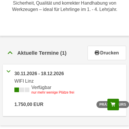
r
Sicherheit, Qualität und korrekter Handhabung von
h
Werkzeugen – ideal für Lehrlinge im 1. - 4. Lehrjahr.
a
l
t
e
n
S
Aktuelle Termine
(1)
Drucken
i
e
i
30.11.2026 - 18.12.2026
n
WIFI Linz
d
Verfügbar
i
nur mehr wenige Plätze frei
e
Scree
1.750,00 EUR
PRÄSENZKURS
s
e
m
C