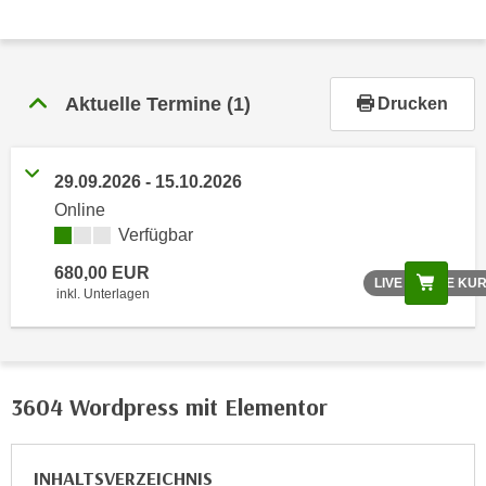
r
h
a
l
Aktuelle Termine
(1)
Drucken
t
e
n
29.09.2026 - 15.10.2026
S
Online
i
Verfügbar
e
i
680,00 EUR
Scree
LIVE ONLINE KU
n
inkl. Unterlagen
d
i
e
s
3604 Wordpress mit Elementor
e
m
INHALTSVERZEICHNIS
C