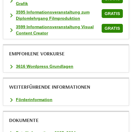
Grafik
k
e
3595 Informationsveranstaltung zum
GRATIS
Diplomlehrgang Filmproduktion
n
S
3599 Informationsveranstaltung Visual
GRATIS
i
Content Creator
e
a
EMPFOHLENE VORKURSE
u
f
3616 Wordpress Grundlagen
"
A
l
WEITERFÜHRENDE INFORMATIONEN
l
e
Förderinformation
a
k
z
DOKUMENTE
e
p