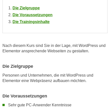
o
Die Zielgruppe
o
Die Voraussetzungen
k
i
Die Trainingsinhalte
e
b
a
n
Nach diesem Kurs sind Sie in der Lage, mit WordPress und
n
Elementor ansprechende Webseiten zu gestalten.
e
r
Die Zielgruppe
,
d
Personen und Unternehmen, die mit WordPress und
e
Elementor eine Webpräsenz aufbauen möchten.
r
D
Die Voraussetzungen
a
t
Sehr gute PC-Anwender Kenntnisse
e