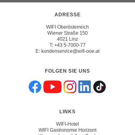
n
v
ADRESSE
o
n
WIFI Oberösterreich
C
Wiener Straße 150
o
4021 Linz
T:
+43 5-7000-77
o
E:
kundenservice@wifi-ooe.at
k
i
e
FOLGEN SIE UNS
s
z
u
Folgen sie uns a
Folgen sie uns
Folgen sie 
Folgen s
Folgen
a
k
z
LINKS
e
WIFI-Hotel
p
WIFI Gastronomie Horizont
t