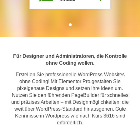
m
a
t
i
o
n
e
Für Designer und Administratoren, die Kontrolle
n
ohne Coding wollen.
z
Erstellen Sie professionelle WordPress-Websites
u
ohne Coding! Mit Elementor Pro gestalten Sie
C
pixelgenaue Designs und setzen Ihre Ideen um.
o
Nutzen Sie den führenden PageBuilder für schnelles
o
und präzises Arbeiten – mit Designmöglichkeiten, die
k
weit über WordPress-Standard hinausgehen. Gute
i
Kennnisse in Wordpress wie nach Kurs 3616 sind
e
erforderlich.
s
e