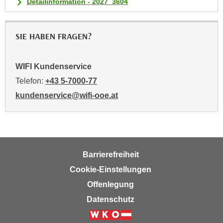
Detailinformation - 2027_3604
t
i
SIE HABEN FRAGEN?
e
r
e
WIFI Kundenservice
n
Telefon:
+43 5-7000-77
"
,
kundenservice@wifi-ooe.at
u
m
a
l
Barrierefreiheit
l
e
Cookie-Einstellungen
A
Offenlegung
r
Datenschutz
t
e