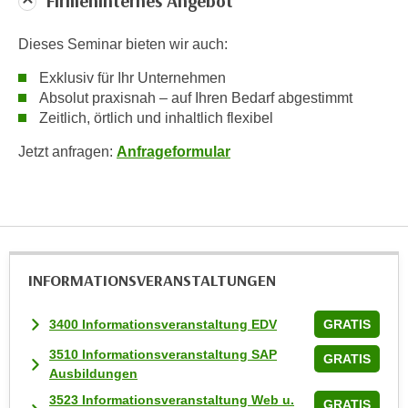
Firmeninternes Angebot
w
i
Dieses Seminar bieten wir auch:
e
i
Exklusiv für Ihr Unternehmen
m
Absolut praxisnah – auf Ihren Bedarf abgestimmt
I
Zeitlich, örtlich und inhaltlich flexibel
m
Jetzt anfragen:
Anfrageformular
p
r
e
s
s
u
INFORMATIONS­VERANSTALTUNGEN
m
.
3400 Informationsveranstaltung EDV
GRATIS
K
3510 Informationsveranstaltung SAP
l
GRATIS
Ausbildungen
i
c
3523 Informationsveranstaltung Web u.
GRATIS