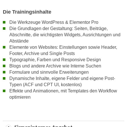
n
Die Trainingsinhalte
s
c
Die Werkzeuge WordPress & Elementor Pro
h
Die Grundlagen der Gestaltung: Seiten, Beiträge,
u
Abschnitte, die wichtigsten Widgets, Ausrichtungen und
t
Abstände
Elemente von Websites: Einstellungen sowie Header,
z
Footer, Archive und Single Posts
e
Typographie, Farben und Responsive Design
r
Blogs und andere Archive wie Interne Suchen
k
Formulare und sinnvolle Erweiterungen
l
Dynamische Inhalte, eigene Felder und eigene Post-
ä
Typen (ACF und CPT UI, kostenlos)
r
Effekte und Animationen, mit Templates den Workflow
u
optimieren
n
g
s
o