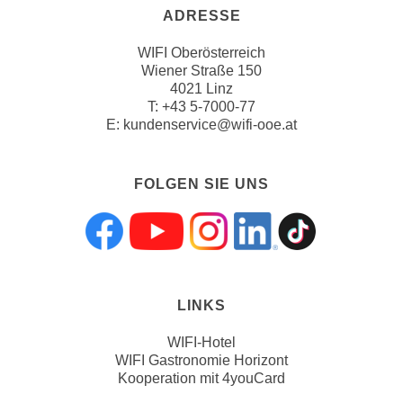
ADRESSE
a
u
WIFI Oberösterreich
f
Wiener Straße 150
"
4021 Linz
T:
+43 5-7000-77
E
E:
kundenservice@wifi-ooe.at
i
n
s
FOLGEN SIE UNS
t
e
l
Folgen sie uns a
Folgen sie uns
Folgen sie 
Folgen s
Folgen
l
u
n
LINKS
g
WIFI-Hotel
e
WIFI Gastronomie Horizont
n
Kooperation mit 4youCard
"