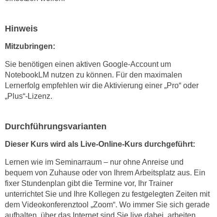
k
e
Hinweis
n
S
Mitzubringen:
i
Sie benötigen einen aktiven Google-Account um
e
NotebookLM nutzen zu können. Für den maximalen
a
Lernerfolg empfehlen wir die Aktivierung einer „Pro“ oder
u
„Plus“-Lizenz.
f
"
A
Durchführungsvarianten
l
Dieser Kurs wird als Live-Online-Kurs durchgeführt:
l
e
Lernen wie im Seminarraum – nur ohne Anreise und
a
bequem von Zuhause oder von Ihrem Arbeitsplatz aus. Ein
k
fixer Stundenplan gibt die Termine vor, Ihr Trainer
z
unterrichtet Sie und Ihre Kollegen zu festgelegten Zeiten mit
dem Videokonferenztool „Zoom“. Wo immer Sie sich gerade
e
aufhalten, über das Internet sind Sie live dabei, arbeiten
p