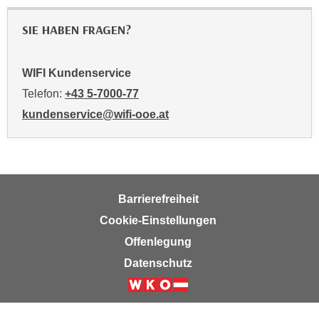
i
e
SIE HABEN FRAGEN?
r
e
WIFI Kundenservice
n
Telefon:
+43 5-7000-77
o
d
kundenservice@wifi-ooe.at
e
r
k
l
i
Barrierefreiheit
c
Cookie-Einstellungen
k
Offenlegung
e
Datenschutz
n
S
i
e