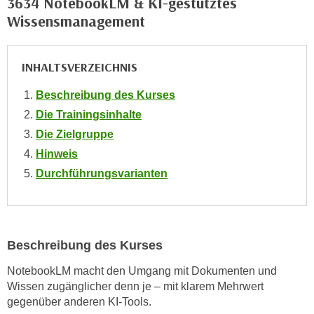
3634 NotebookLM & KI-gestütztes
o
Wissensmanagement
o
k
i
INHALTSVERZEICHNIS
e
b
Beschreibung des Kurses
a
Die Trainingsinhalte
n
Die Zielgruppe
n
Hinweis
e
Durchführungsvarianten
r
,
d
e
Beschreibung des Kurses
r
D
NotebookLM macht den Umgang mit Dokumenten und
a
Wissen zugänglicher denn je – mit klarem Mehrwert
t
gegenüber anderen KI-Tools.
e