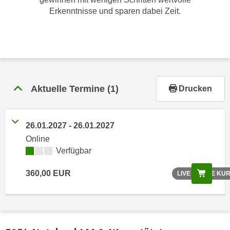
r
Erkenntnisse und sparen dabei Zeit.
h
a
l
t
e
n
Aktuelle Termine
(1)
Drucken
S
i
e
26.01.2027 - 26.01.2027
i
Online
n
Verfügbar
d
i
Scree
360,00 EUR
LIVE ONLINE KU
e
s
e
m
C