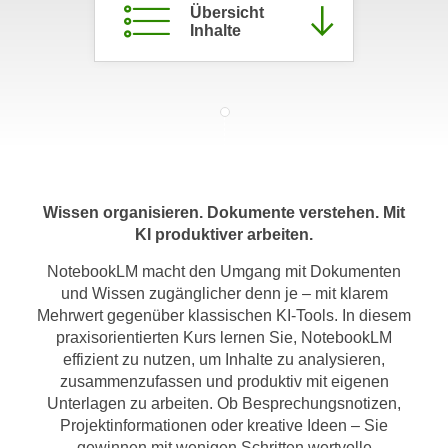
Übersicht
m
Inhalte
a
t
i
o
n
e
n
Wissen organisieren. Dokumente verstehen. Mit
z
KI produktiver arbeiten.
u
C
NotebookLM macht den Umgang mit Dokumenten
o
und Wissen zugänglicher denn je – mit klarem
o
Mehrwert gegenüber klassischen KI-Tools. In diesem
k
praxisorientierten Kurs lernen Sie, NotebookLM
i
effizient zu nutzen, um Inhalte zu analysieren,
zusammenzufassen und produktiv mit eigenen
e
Unterlagen zu arbeiten. Ob Besprechungsnotizen,
s
Projektinformationen oder kreative Ideen – Sie
e
gewinnen mit wenigen Schritten wertvolle