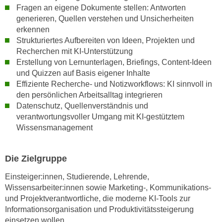
w
Fragen an eigene Dokumente stellen: Antworten
i
generieren, Quellen verstehen und Unsicherheiten
e
erkennen
i
Strukturiertes Aufbereiten von Ideen, Projekten und
m
Recherchen mit KI-Unterstützung
Erstellung von Lernunterlagen, Briefings, Content-Ideen
I
und Quizzen auf Basis eigener Inhalte
m
Effiziente Recherche- und Notizworkflows: KI sinnvoll in
p
den persönlichen Arbeitsalltag integrieren
r
Datenschutz, Quellenverständnis und
e
verantwortungsvoller Umgang mit KI-gestütztem
s
Wissensmanagement
s
u
Die Zielgruppe
m
.
Einsteiger:innen, Studierende, Lehrende,
K
Wissensarbeiter:innen sowie Marketing-, Kommunikations-
l
und Projektverantwortliche, die moderne KI-Tools zur
i
Informationsorganisation und Produktivitätssteigerung
c
einsetzen wollen.