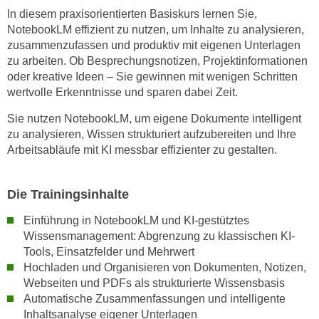
In diesem praxisorientierten Basiskurs lernen Sie,
n
NotebookLM effizient zu nutzen, um Inhalte zu analysieren,
s
zusammenzufassen und produktiv mit eigenen Unterlagen
c
zu arbeiten. Ob Besprechungsnotizen, Projektinformationen
h
oder kreative Ideen – Sie gewinnen mit wenigen Schritten
u
wertvolle Erkenntnisse und sparen dabei Zeit.
t
Sie nutzen NotebookLM, um eigene Dokumente intelligent
z
zu analysieren, Wissen strukturiert aufzubereiten und Ihre
e
Arbeitsabläufe mit KI messbar effizienter zu gestalten.
r
k
l
Die Trainingsinhalte
ä
Einführung in NotebookLM und KI-gestütztes
r
Wissensmanagement: Abgrenzung zu klassischen KI-
u
Tools, Einsatzfelder und Mehrwert
n
Hochladen und Organisieren von Dokumenten, Notizen,
g
Webseiten und PDFs als strukturierte Wissensbasis
s
Automatische Zusammenfassungen und intelligente
o
Inhaltsanalyse eigener Unterlagen