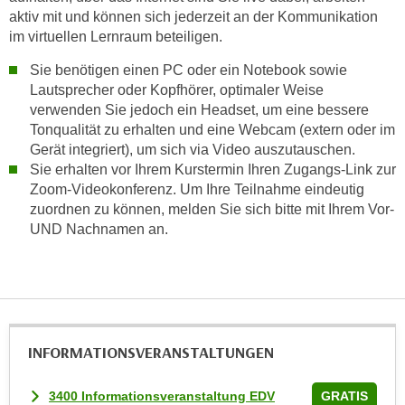
aktiv mit und können sich jederzeit an der Kommunikation
t
im virtuellen Lernraum beteiligen.
i
e
Sie benötigen einen PC oder ein Notebook sowie
r
Lautsprecher oder Kopfhörer, optimaler Weise
e
verwenden Sie jedoch ein Headset, um eine bessere
n
Tonqualität zu erhalten und eine Webcam (extern oder im
Gerät integriert), um sich via Video auszutauschen.
"
Sie erhalten vor Ihrem Kurstermin Ihren Zugangs-Link zur
,
Zoom-Videokonferenz. Um Ihre Teilnahme eindeutig
u
zuordnen zu können, melden Sie sich bitte mit Ihrem Vor-
m
UND Nachnamen an.
a
l
l
e
A
r
INFORMATIONS­VERANSTALTUNGEN
t
e
3400 Informationsveranstaltung EDV
GRATIS