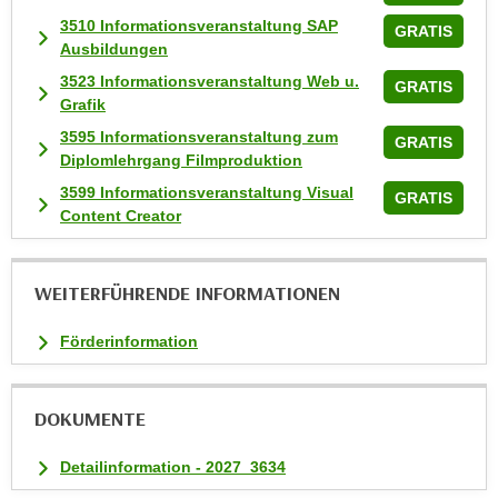
n
3510 Informationsveranstaltung SAP
GRATIS
v
Ausbildungen
o
3523 Informationsveranstaltung Web u.
GRATIS
n
Grafik
C
3595 Informationsveranstaltung zum
o
GRATIS
Diplomlehrgang Filmproduktion
o
3599 Informationsveranstaltung Visual
k
GRATIS
Content Creator
i
e
s
WEITERFÜHRENDE INFORMATIONEN
z
u
Förderinformation
a
k
z
DOKUMENTE
e
p
Detailinformation - 2027_3634
t